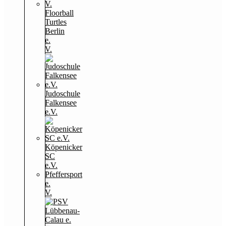
Floorball
Turtles
Berlin
e.
V.
Judoschule
Falkensee
e.V.
Köpenicker
SC
e.V.
Pfeffersport
e.
V.