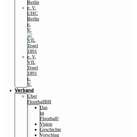
UHC
Berlin
e.
V.
VfL
Tegel
1891
e.
V.
Verband
Über
FloorballBB
Das
ist
Floorball!
Vision
Geschichte
Vorschlag