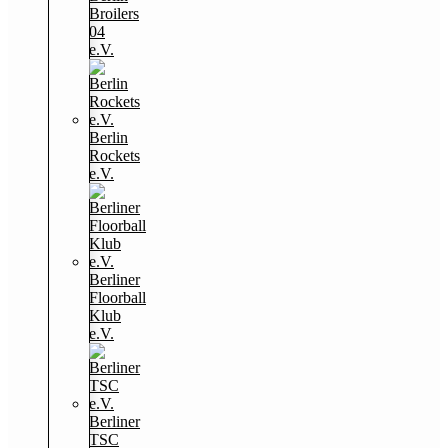
Broilers
04
e.V.
Berlin
Rockets
e.V.
Berliner
Floorball
Klub
e.V.
Berliner
TSC