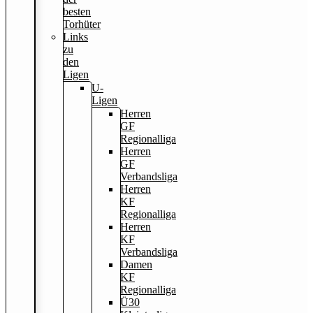
besten
Torhüter
Links
zu
den
Ligen
U-
Ligen
Herren
GF
Regionalliga
Herren
GF
Verbandsliga
Herren
KF
Regionalliga
Herren
KF
Verbandsliga
Damen
KF
Regionalliga
Ü30