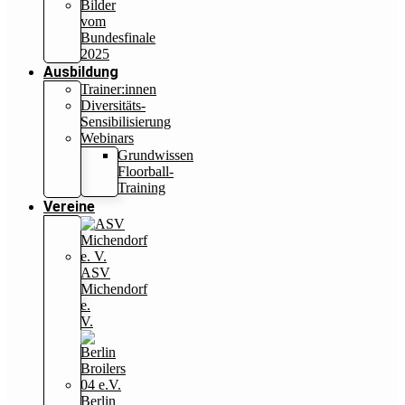
Bilder
vom
Bundesfinale
2025
Ausbildung
Trainer:innen
Diversitäts-
Sensibilisierung
Webinars
Grundwissen
Floorball-
Training
Vereine
ASV
Michendorf
e.
V.
Berlin