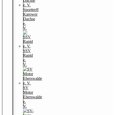
Sporttreff
Karower
Dachse
e.
V.
SSV
Rapid
e.
V.
SV
Motor
Eberswalde
e.
V.