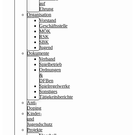
auf
Ehrung
Organisation
Vorstand
Geschäftsstelle
MÖK
RSK
SBK
Jugend
Dokumente
Verband
Spielbetrieb
Ordnungen
&
DFBen
Spielregelwerke
Sonstiges
Tätigkeitsberichte
Anti-
Doping
Kinder-
und
Jugendschutz
Projekte