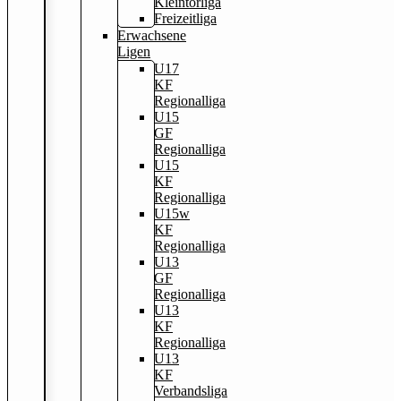
Kleintorliga
Freizeitliga
Erwachsene
Ligen
U17
KF
Regionalliga
U15
GF
Regionalliga
U15
KF
Regionalliga
U15w
KF
Regionalliga
U13
GF
Regionalliga
U13
KF
Regionalliga
U13
KF
Verbandsliga