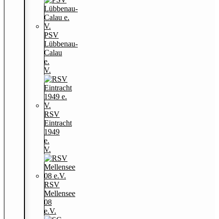
PSV
Lübbenau-
Calau
e.
V.
RSV
Eintracht
1949
e.
V.
RSV
Mellensee
08
e.V.