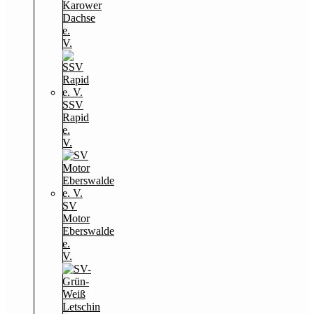
Karower
Dachse
e.
V.
SSV
Rapid
e.
V.
SV
Motor
Eberswalde
e.
V.