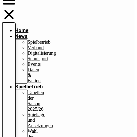
Home
News
Spielbetrieb
Verband
Digitalisierung
Schulsport
Events
Daten
&
Fakten
Spielbetrieb
Tabellen
der
Saison
2025/26
Spieltage
und
Ansetzungen
Wahl
der