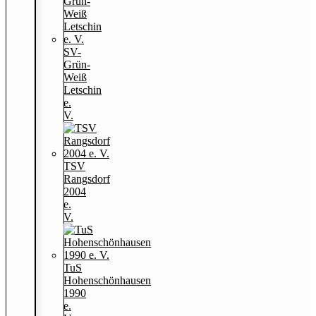
SV-
Grün-
Weiß
Letschin
e.
V.
TSV
Rangsdorf
2004
e.
V.
TuS
Hohenschönhausen
1990
e.