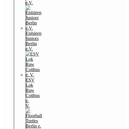
e.V.
Eisbären
Juniors
Berlin
e.V.
ESV
Lok
Raw
Cottbus
e.
V.