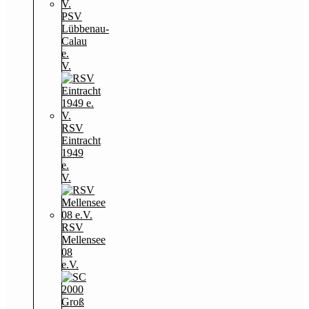
PSV
Lübbenau-
Calau
e.
V.
RSV
Eintracht
1949
e.
V.
RSV
Mellensee
08
e.V.