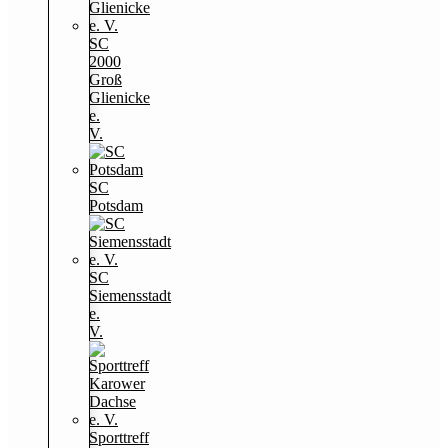
SC
2000
Groß
Glienicke
e.
V.
SC
Potsdam
SC
Siemensstadt
e.
V.
Sporttreff