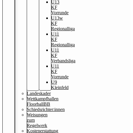
U13
KF
Vorrunde
U13w
KF
Regionalliga
U11
KF
Regionalliga
U11
KF
Verbandsliga
U11
KF
Vorrunde
U9
Kleinfeld
Landeskader
Wettkampfhallen
FloorballBB
Schiedsrichter:innen
Weisungen
zum
Regelwerk
Kostenerstattung