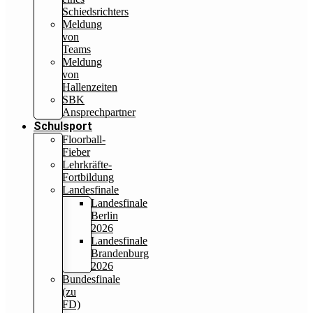
Schiedsrichters
Meldung
von
Teams
Meldung
von
Hallenzeiten
SBK
Ansprechpartner
Schulsport
Floorball-
Fieber
Lehrkräfte-
Fortbildung
Landesfinale
Landesfinale
Berlin
2026
Landesfinale
Brandenburg
2026
Bundesfinale
(zu
FD)