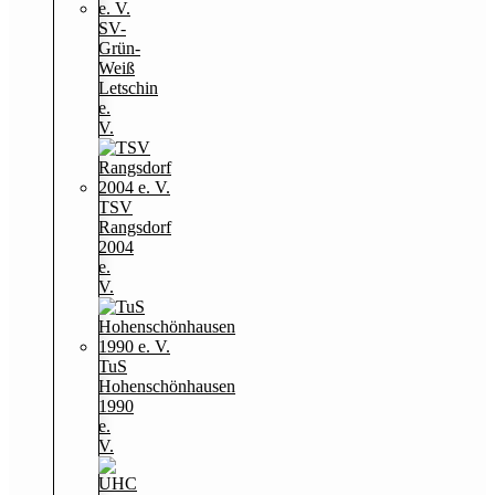
SV-
Grün-
Weiß
Letschin
e.
V.
TSV
Rangsdorf
2004
e.
V.
TuS
Hohenschönhausen
1990
e.
V.