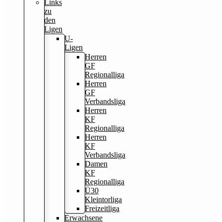
Links
zu
den
Ligen
U-
Ligen
Herren
GF
Regionalliga
Herren
GF
Verbandsliga
Herren
KF
Regionalliga
Herren
KF
Verbandsliga
Damen
KF
Regionalliga
Ü30
Kleintorliga
Freizeitliga
Erwachsene