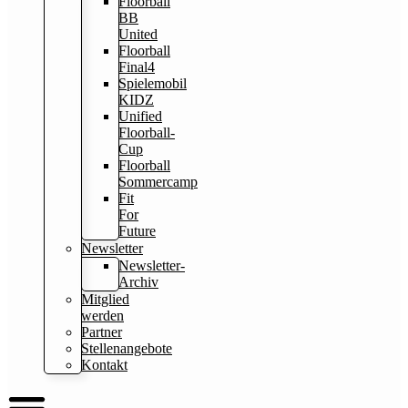
Floorball
BB
United
Floorball
Final4
Spielemobil
KIDZ
Unified
Floorball-
Cup
Floorball
Sommercamp
Fit
For
Future
Newsletter
Newsletter-
Archiv
Mitglied
werden
Partner
Stellenangebote
Kontakt