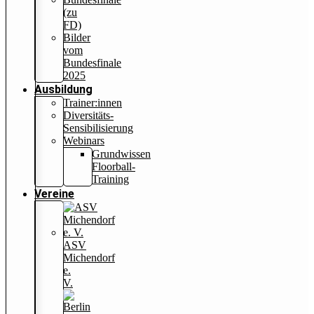
(zu
FD)
Bilder
vom
Bundesfinale
2025
Ausbildung
Trainer:innen
Diversitäts-
Sensibilisierung
Webinars
Grundwissen
Floorball-
Training
Vereine
ASV
Michendorf
e.
V.