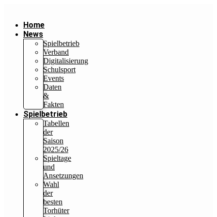
Home
News
Spielbetrieb
Verband
Digitalisierung
Schulsport
Events
Daten
&
Fakten
Spielbetrieb
Tabellen
der
Saison
2025/26
Spieltage
und
Ansetzungen
Wahl
der
besten
Torhüter