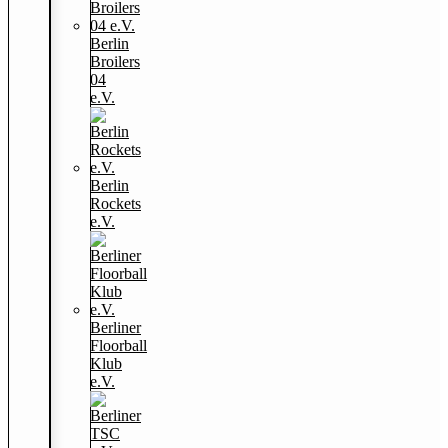
Berlin
Broilers
04
e.V.
Berlin
Rockets
e.V.
Berliner
Floorball
Klub
e.V.