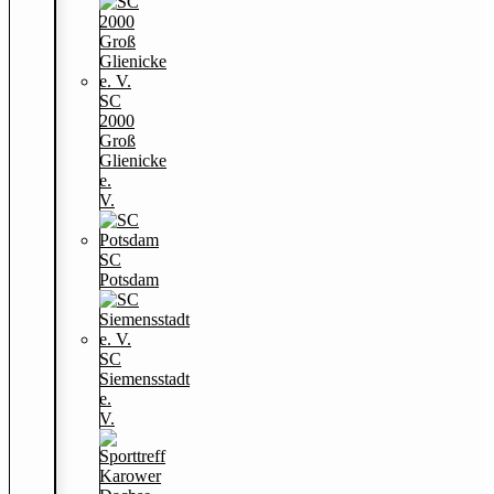
SC
2000
Groß
Glienicke
e.
V.
SC
Potsdam
SC
Siemensstadt
e.
V.