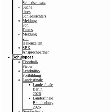
Schiedseinsatz
Suche
eines
Schiedsrichters
Meldung
von
Teams
Meldung
von
Hallenzeiten
SBK
Ansprechpartner
Schulsport
Floorball-
Fieber
Lehrkräfte-
Fortbildung
Landesfinale
Landesfinale
Berlin
2026
Landesfinale
Brandenburg
2026
Bundesfinale