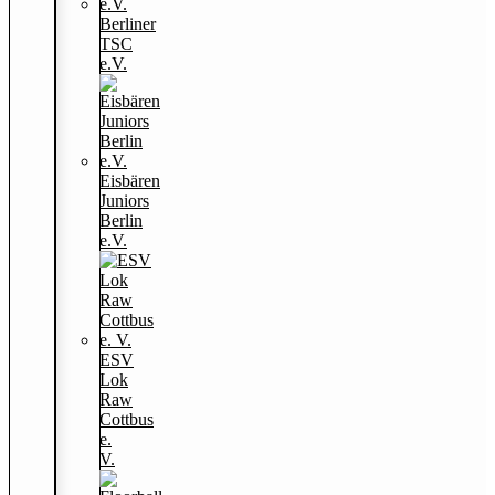
Berliner
TSC
e.V.
Eisbären
Juniors
Berlin
e.V.
ESV
Lok
Raw
Cottbus
e.
V.