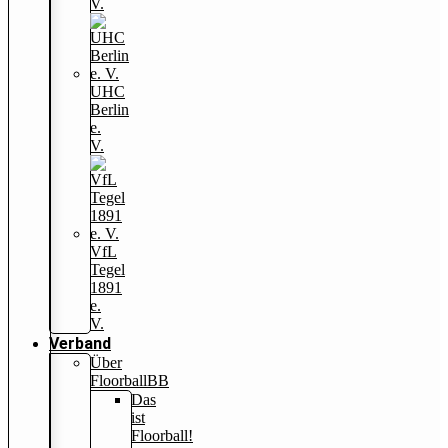
V.
UHC
Berlin
e.
V.
VfL
Tegel
1891
e.
V.
Verband
Über
FloorballBB
Das
ist
Floorball!