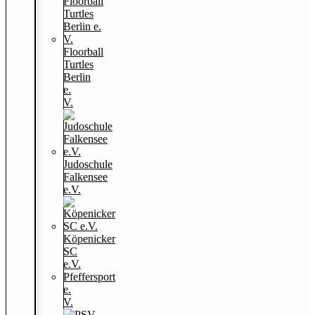
Floorball
Turtles
Berlin
e.
V.
Judoschule
Falkensee
e.V.
Köpenicker
SC
e.V.
Pfeffersport
e.
V.