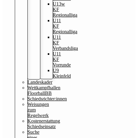
U13w
KF
Regionalliga
U11
KF
Regionalliga
U11
KF
Verbandsliga
U11
KF
Vorrunde
U9
Kleinfeld
Landeskader
Wettkampfhallen
FloorballBB
Schiedsrichter:innen
Weisungen
zum
Regelwerk
Kostenerstattung
Schiedseinsatz
Suche
eines