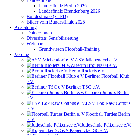
Landesfinale
Landesfinale Berlin 2026
Landesfinale Brandenburg 2026
Bundesfinale (zu FD)
Bilder vom Bundesfinale 2025
Ausbildung
Trainer:innen
Diversitäts-Sensibilisierung
Webinars
Grundwissen Floorball-Training
Vereine
ASV Michendorf e. V.
Berlin Broilers 04 e.V.
Berlin Rockets e.V.
Berliner Floorball Klub
e.V.
Berliner TSC e.V.
Eisbären Juniors Berlin
e.V.
ESV Lok Raw Cottbus
e. V.
Floorball Turtles Berlin
e. V.
Judoschule Falkensee e.V.
Köpenicker SC e.V.