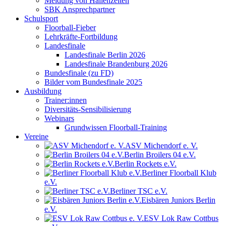
Meldung von Hallenzeiten
SBK Ansprechpartner
Schulsport
Floorball-Fieber
Lehrkräfte-Fortbildung
Landesfinale
Landesfinale Berlin 2026
Landesfinale Brandenburg 2026
Bundesfinale (zu FD)
Bilder vom Bundesfinale 2025
Ausbildung
Trainer:innen
Diversitäts-Sensibilisierung
Webinars
Grundwissen Floorball-Training
Vereine
ASV Michendorf e. V.
Berlin Broilers 04 e.V.
Berlin Rockets e.V.
Berliner Floorball Klub
e.V.
Berliner TSC e.V.
Eisbären Juniors Berlin
e.V.
ESV Lok Raw Cottbus