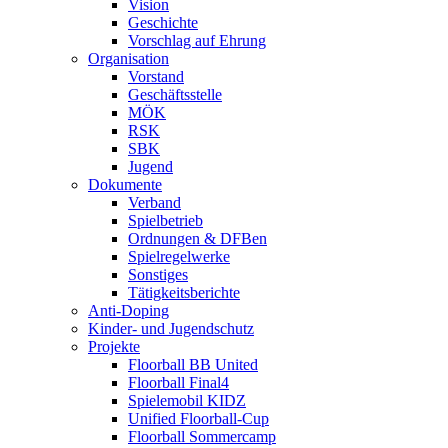
Vision
Geschichte
Vorschlag auf Ehrung
Organisation
Vorstand
Geschäftsstelle
MÖK
RSK
SBK
Jugend
Dokumente
Verband
Spielbetrieb
Ordnungen & DFBen
Spielregelwerke
Sonstiges
Tätigkeitsberichte
Anti-Doping
Kinder- und Jugendschutz
Projekte
Floorball BB United
Floorball Final4
Spielemobil KIDZ
Unified Floorball-Cup
Floorball Sommercamp