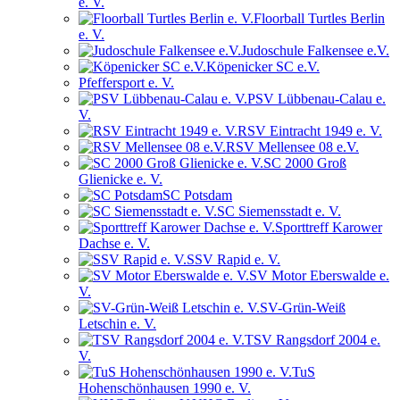
e. V.
Floorball Turtles Berlin
e. V.
Judoschule Falkensee e.V.
Köpenicker SC e.V.
Pfeffersport e. V.
PSV Lübbenau-Calau e.
V.
RSV Eintracht 1949 e. V.
RSV Mellensee 08 e.V.
SC 2000 Groß
Glienicke e. V.
SC Potsdam
SC Siemensstadt e. V.
Sporttreff Karower
Dachse e. V.
SSV Rapid e. V.
SV Motor Eberswalde e.
V.
SV-Grün-Weiß
Letschin e. V.
TSV Rangsdorf 2004 e.
V.
TuS
Hohenschönhausen 1990 e. V.