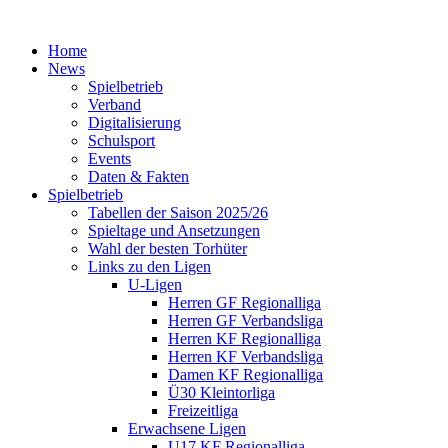
Home
News
Spielbetrieb
Verband
Digitalisierung
Schulsport
Events
Daten & Fakten
Spielbetrieb
Tabellen der Saison 2025/26
Spieltage und Ansetzungen
Wahl der besten Torhüter
Links zu den Ligen
U-Ligen
Herren GF Regionalliga
Herren GF Verbandsliga
Herren KF Regionalliga
Herren KF Verbandsliga
Damen KF Regionalliga
Ü30 Kleintorliga
Freizeitliga
Erwachsene Ligen
U17 KF Regionalliga