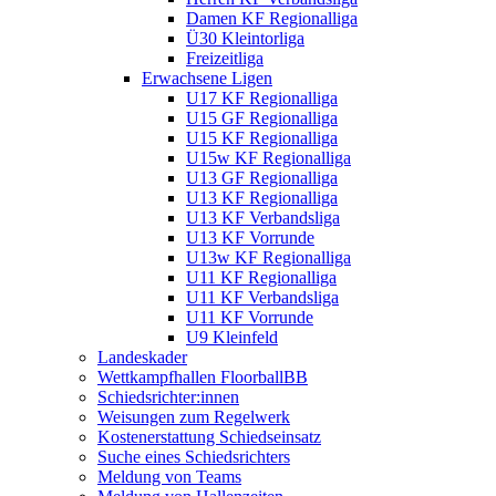
Damen KF Regionalliga
Ü30 Kleintorliga
Freizeitliga
Erwachsene Ligen
U17 KF Regionalliga
U15 GF Regionalliga
U15 KF Regionalliga
U15w KF Regionalliga
U13 GF Regionalliga
U13 KF Regionalliga
U13 KF Verbandsliga
U13 KF Vorrunde
U13w KF Regionalliga
U11 KF Regionalliga
U11 KF Verbandsliga
U11 KF Vorrunde
U9 Kleinfeld
Landeskader
Wettkampfhallen FloorballBB
Schiedsrichter:innen
Weisungen zum Regelwerk
Kostenerstattung Schiedseinsatz
Suche eines Schiedsrichters
Meldung von Teams