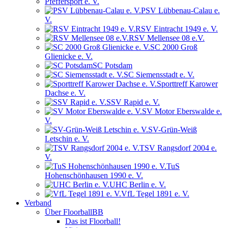
Pfeffersport e. V.
PSV Lübbenau-Calau e.
V.
RSV Eintracht 1949 e. V.
RSV Mellensee 08 e.V.
SC 2000 Groß
Glienicke e. V.
SC Potsdam
SC Siemensstadt e. V.
Sporttreff Karower
Dachse e. V.
SSV Rapid e. V.
SV Motor Eberswalde e.
V.
SV-Grün-Weiß
Letschin e. V.
TSV Rangsdorf 2004 e.
V.
TuS
Hohenschönhausen 1990 e. V.
UHC Berlin e. V.
VfL Tegel 1891 e. V.
Verband
Über FloorballBB
Das ist Floorball!