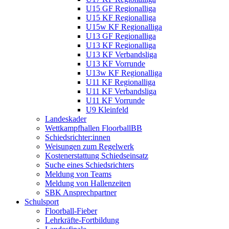
U15 GF Regionalliga
U15 KF Regionalliga
U15w KF Regionalliga
U13 GF Regionalliga
U13 KF Regionalliga
U13 KF Verbandsliga
U13 KF Vorrunde
U13w KF Regionalliga
U11 KF Regionalliga
U11 KF Verbandsliga
U11 KF Vorrunde
U9 Kleinfeld
Landeskader
Wettkampfhallen FloorballBB
Schiedsrichter:innen
Weisungen zum Regelwerk
Kostenerstattung Schiedseinsatz
Suche eines Schiedsrichters
Meldung von Teams
Meldung von Hallenzeiten
SBK Ansprechpartner
Schulsport
Floorball-Fieber
Lehrkräfte-Fortbildung