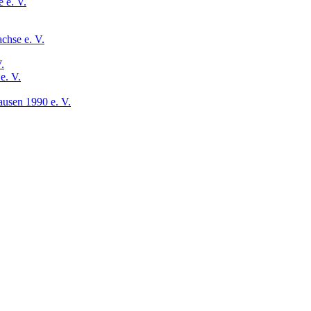
 e. V.
chse e. V.
.
e. V.
usen 1990 e. V.