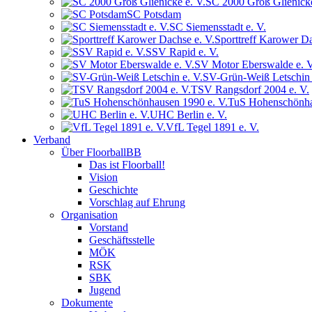
SC 2000 Groß Glienicke
SC Potsdam
SC Siemensstadt e. V.
Sporttreff Karower Da
SSV Rapid e. V.
SV Motor Eberswalde e. V
SV-Grün-Weiß Letschin 
TSV Rangsdorf 2004 e. V.
TuS Hohenschönha
UHC Berlin e. V.
VfL Tegel 1891 e. V.
Verband
Über FloorballBB
Das ist Floorball!
Vision
Geschichte
Vorschlag auf Ehrung
Organisation
Vorstand
Geschäftsstelle
MÖK
RSK
SBK
Jugend
Dokumente