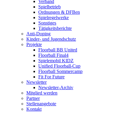
Verband
Spielbetrieb
Ordnungen & DFBen
Spielregelwerke
Sonstiges
Tätigkeitsberichte
Anti-Doping
Kinder- und Jugendschutz
Projekte
Floorball BB United
Floorball Final4
Spielemobil KIDZ
Unified Floorball-Cup
Floorball Sommercamp
Fit For Future
Newsletter
Newsletter-Archiv
Mitglied werden
Partner
Stellenangebote
Kontakt