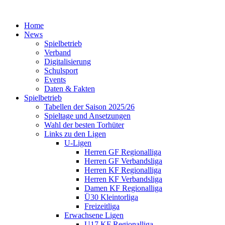
Home
News
Spielbetrieb
Verband
Digitalisierung
Schulsport
Events
Daten & Fakten
Spielbetrieb
Tabellen der Saison 2025/26
Spieltage und Ansetzungen
Wahl der besten Torhüter
Links zu den Ligen
U-Ligen
Herren GF Regionalliga
Herren GF Verbandsliga
Herren KF Regionalliga
Herren KF Verbandsliga
Damen KF Regionalliga
Ü30 Kleintorliga
Freizeitliga
Erwachsene Ligen
U17 KF Regionalliga