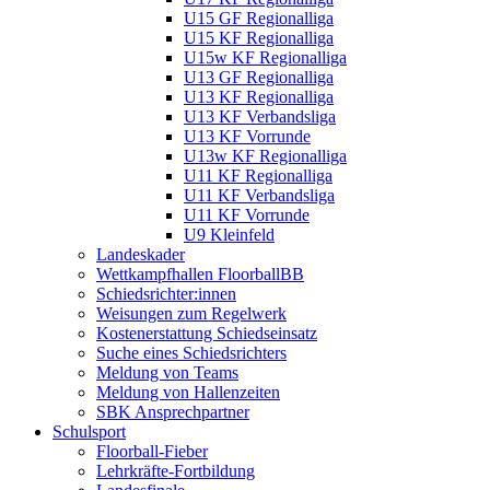
U15 GF Regionalliga
U15 KF Regionalliga
U15w KF Regionalliga
U13 GF Regionalliga
U13 KF Regionalliga
U13 KF Verbandsliga
U13 KF Vorrunde
U13w KF Regionalliga
U11 KF Regionalliga
U11 KF Verbandsliga
U11 KF Vorrunde
U9 Kleinfeld
Landeskader
Wettkampfhallen FloorballBB
Schiedsrichter:innen
Weisungen zum Regelwerk
Kostenerstattung Schiedseinsatz
Suche eines Schiedsrichters
Meldung von Teams
Meldung von Hallenzeiten
SBK Ansprechpartner
Schulsport
Floorball-Fieber
Lehrkräfte-Fortbildung