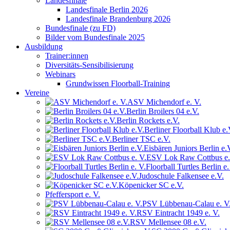
Landesfinale
Landesfinale Berlin 2026
Landesfinale Brandenburg 2026
Bundesfinale (zu FD)
Bilder vom Bundesfinale 2025
Ausbildung
Trainer:innen
Diversitäts-Sensibilisierung
Webinars
Grundwissen Floorball-Training
Vereine
ASV Michendorf e. V.
Berlin Broilers 04 e.V.
Berlin Rockets e.V.
Berliner Floorball Klub e.
Berliner TSC e.V.
Eisbären Juniors Berlin e.
ESV Lok Raw Cottbus e.
Floorball Turtles Berlin e.
Judoschule Falkensee e.V.
Köpenicker SC e.V.
Pfeffersport e. V.
PSV Lübbenau-Calau e. V
RSV Eintracht 1949 e. V.
RSV Mellensee 08 e.V.