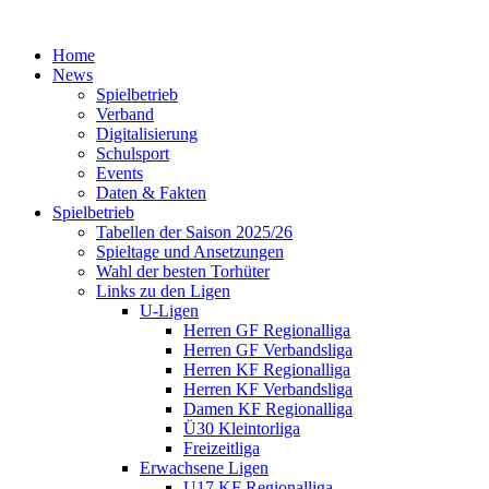
Home
News
Spielbetrieb
Verband
Digitalisierung
Schulsport
Events
Daten & Fakten
Spielbetrieb
Tabellen der Saison 2025/26
Spieltage und Ansetzungen
Wahl der besten Torhüter
Links zu den Ligen
U-Ligen
Herren GF Regionalliga
Herren GF Verbandsliga
Herren KF Regionalliga
Herren KF Verbandsliga
Damen KF Regionalliga
Ü30 Kleintorliga
Freizeitliga
Erwachsene Ligen
U17 KF Regionalliga