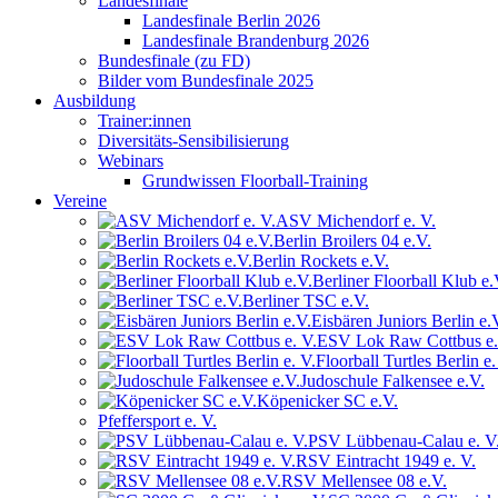
Landesfinale
Landesfinale Berlin 2026
Landesfinale Brandenburg 2026
Bundesfinale (zu FD)
Bilder vom Bundesfinale 2025
Ausbildung
Trainer:innen
Diversitäts-Sensibilisierung
Webinars
Grundwissen Floorball-Training
Vereine
ASV Michendorf e. V.
Berlin Broilers 04 e.V.
Berlin Rockets e.V.
Berliner Floorball Klub e.
Berliner TSC e.V.
Eisbären Juniors Berlin e.
ESV Lok Raw Cottbus e.
Floorball Turtles Berlin e.
Judoschule Falkensee e.V.
Köpenicker SC e.V.
Pfeffersport e. V.
PSV Lübbenau-Calau e. V
RSV Eintracht 1949 e. V.
RSV Mellensee 08 e.V.