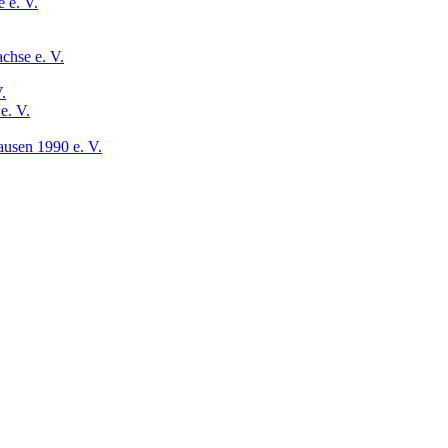
 e. V.
chse e. V.
.
e. V.
usen 1990 e. V.