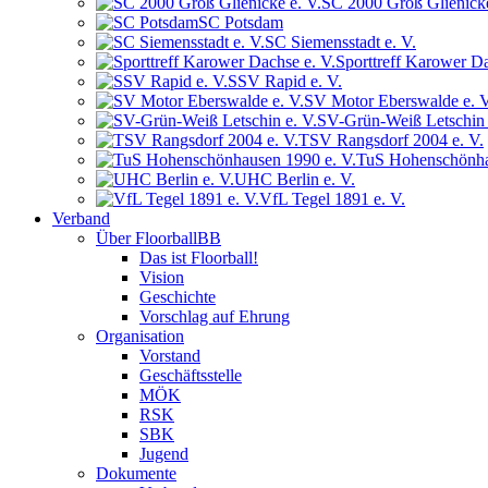
SC 2000 Groß Glienicke
SC Potsdam
SC Siemensstadt e. V.
Sporttreff Karower Da
SSV Rapid e. V.
SV Motor Eberswalde e. V
SV-Grün-Weiß Letschin 
TSV Rangsdorf 2004 e. V.
TuS Hohenschönha
UHC Berlin e. V.
VfL Tegel 1891 e. V.
Verband
Über FloorballBB
Das ist Floorball!
Vision
Geschichte
Vorschlag auf Ehrung
Organisation
Vorstand
Geschäftsstelle
MÖK
RSK
SBK
Jugend
Dokumente