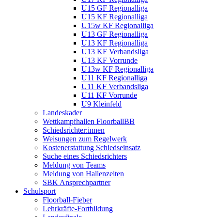
U15 GF Regionalliga
U15 KF Regionalliga
U15w KF Regionalliga
U13 GF Regionalliga
U13 KF Regionalliga
U13 KF Verbandsliga
U13 KF Vorrunde
U13w KF Regionalliga
U11 KF Regionalliga
U11 KF Verbandsliga
U11 KF Vorrunde
U9 Kleinfeld
Landeskader
Wettkampfhallen FloorballBB
Schiedsrichter:innen
Weisungen zum Regelwerk
Kostenerstattung Schiedseinsatz
Suche eines Schiedsrichters
Meldung von Teams
Meldung von Hallenzeiten
SBK Ansprechpartner
Schulsport
Floorball-Fieber
Lehrkräfte-Fortbildung