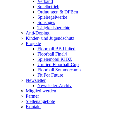
Verband
Spielbetrieb
Ordnungen & DFBen
Spielregelwerke
Sonstiges
Tätigkeitsberichte
Anti-Doping
Kinder- und Jugendschutz
Projekte
Floorball BB United
Floorball Final4
Spielemobil KIDZ
Unified Floorball-Cup
Floorball Sommercamp
Fit For Future
Newsletter
Newsletter-Archiv
Mitglied werden
Partner
Stellenangebote
Kontakt