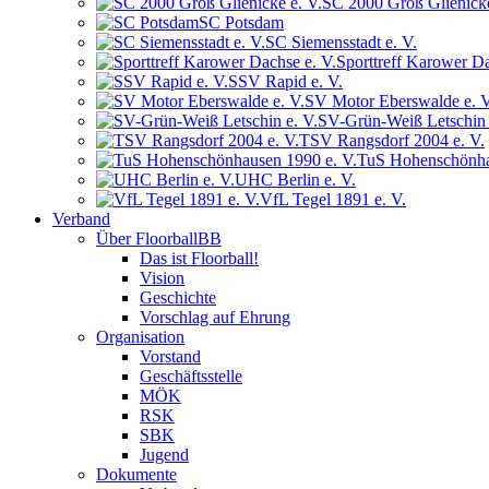
SC 2000 Groß Glienicke
SC Potsdam
SC Siemensstadt e. V.
Sporttreff Karower Da
SSV Rapid e. V.
SV Motor Eberswalde e. V
SV-Grün-Weiß Letschin 
TSV Rangsdorf 2004 e. V.
TuS Hohenschönha
UHC Berlin e. V.
VfL Tegel 1891 e. V.
Verband
Über FloorballBB
Das ist Floorball!
Vision
Geschichte
Vorschlag auf Ehrung
Organisation
Vorstand
Geschäftsstelle
MÖK
RSK
SBK
Jugend
Dokumente