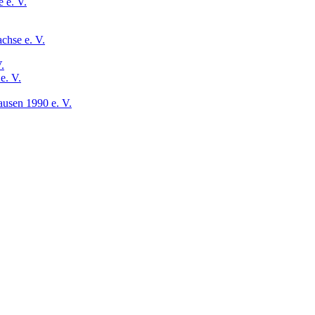
 e. V.
chse e. V.
.
e. V.
usen 1990 e. V.