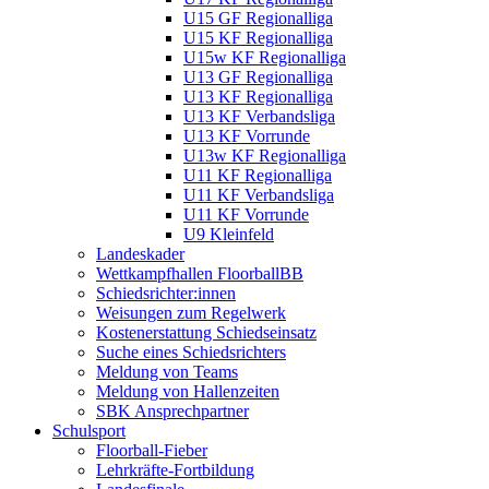
U15 GF Regionalliga
U15 KF Regionalliga
U15w KF Regionalliga
U13 GF Regionalliga
U13 KF Regionalliga
U13 KF Verbandsliga
U13 KF Vorrunde
U13w KF Regionalliga
U11 KF Regionalliga
U11 KF Verbandsliga
U11 KF Vorrunde
U9 Kleinfeld
Landeskader
Wettkampfhallen FloorballBB
Schiedsrichter:innen
Weisungen zum Regelwerk
Kostenerstattung Schiedseinsatz
Suche eines Schiedsrichters
Meldung von Teams
Meldung von Hallenzeiten
SBK Ansprechpartner
Schulsport
Floorball-Fieber
Lehrkräfte-Fortbildung