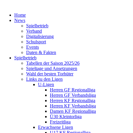
Home
News
Spielbetrieb
Verband
Digitalisierung
Schulsport
Events
Daten & Fakten
Spielbetrieb
Tabellen der Saison 2025/26
Spieltage und Ansetzungen
Wahl der besten Torhüter
Links zu den Ligen
U-Ligen
Herren GF Regionalliga
Herren GF Verbandsliga
Herren KF Regionalliga
Herren KF Verbandsliga
Damen KF Regionalliga
Ü30 Kleintorliga
Freizeitliga
Erwachsene Ligen
U17 KF Regionalliga