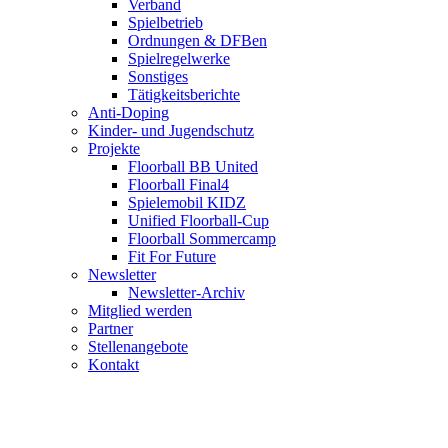
Verband
Spielbetrieb
Ordnungen & DFBen
Spielregelwerke
Sonstiges
Tätigkeitsberichte
Anti-Doping
Kinder- und Jugendschutz
Projekte
Floorball BB United
Floorball Final4
Spielemobil KIDZ
Unified Floorball-Cup
Floorball Sommercamp
Fit For Future
Newsletter
Newsletter-Archiv
Mitglied werden
Partner
Stellenangebote
Kontakt