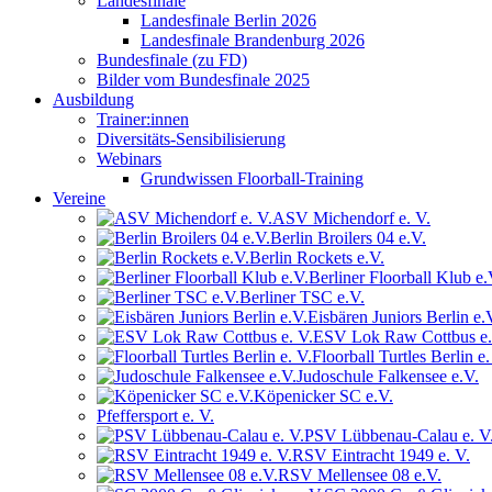
Landesfinale
Landesfinale Berlin 2026
Landesfinale Brandenburg 2026
Bundesfinale (zu FD)
Bilder vom Bundesfinale 2025
Ausbildung
Trainer:innen
Diversitäts-Sensibilisierung
Webinars
Grundwissen Floorball-Training
Vereine
ASV Michendorf e. V.
Berlin Broilers 04 e.V.
Berlin Rockets e.V.
Berliner Floorball Klub e.
Berliner TSC e.V.
Eisbären Juniors Berlin e.
ESV Lok Raw Cottbus e.
Floorball Turtles Berlin e.
Judoschule Falkensee e.V.
Köpenicker SC e.V.
Pfeffersport e. V.
PSV Lübbenau-Calau e. V
RSV Eintracht 1949 e. V.
RSV Mellensee 08 e.V.