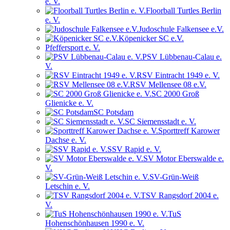
e. V.
Floorball Turtles Berlin
e. V.
Judoschule Falkensee e.V.
Köpenicker SC e.V.
Pfeffersport e. V.
PSV Lübbenau-Calau e.
V.
RSV Eintracht 1949 e. V.
RSV Mellensee 08 e.V.
SC 2000 Groß
Glienicke e. V.
SC Potsdam
SC Siemensstadt e. V.
Sporttreff Karower
Dachse e. V.
SSV Rapid e. V.
SV Motor Eberswalde e.
V.
SV-Grün-Weiß
Letschin e. V.
TSV Rangsdorf 2004 e.
V.
TuS
Hohenschönhausen 1990 e. V.