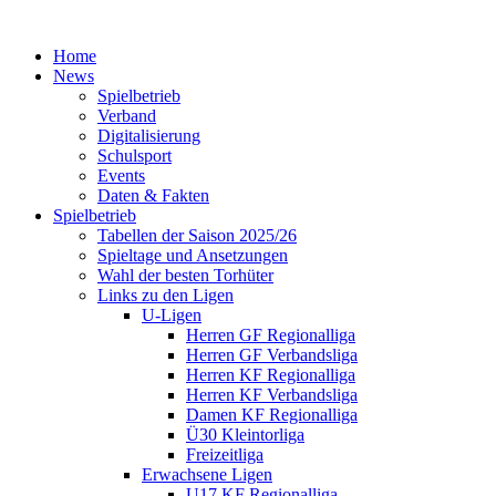
Home
News
Spielbetrieb
Verband
Digitalisierung
Schulsport
Events
Daten & Fakten
Spielbetrieb
Tabellen der Saison 2025/26
Spieltage und Ansetzungen
Wahl der besten Torhüter
Links zu den Ligen
U-Ligen
Herren GF Regionalliga
Herren GF Verbandsliga
Herren KF Regionalliga
Herren KF Verbandsliga
Damen KF Regionalliga
Ü30 Kleintorliga
Freizeitliga
Erwachsene Ligen
U17 KF Regionalliga