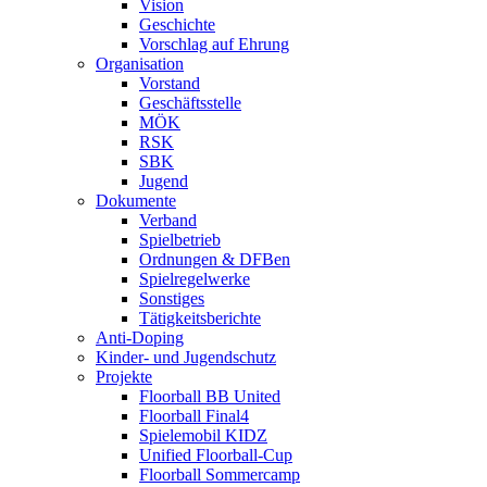
Vision
Geschichte
Vorschlag auf Ehrung
Organisation
Vorstand
Geschäftsstelle
MÖK
RSK
SBK
Jugend
Dokumente
Verband
Spielbetrieb
Ordnungen & DFBen
Spielregelwerke
Sonstiges
Tätigkeitsberichte
Anti-Doping
Kinder- und Jugendschutz
Projekte
Floorball BB United
Floorball Final4
Spielemobil KIDZ
Unified Floorball-Cup
Floorball Sommercamp