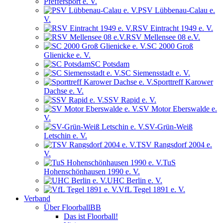
Pfeffersport e. V.
PSV Lübbenau-Calau e.
V.
RSV Eintracht 1949 e. V.
RSV Mellensee 08 e.V.
SC 2000 Groß
Glienicke e. V.
SC Potsdam
SC Siemensstadt e. V.
Sporttreff Karower
Dachse e. V.
SSV Rapid e. V.
SV Motor Eberswalde e.
V.
SV-Grün-Weiß
Letschin e. V.
TSV Rangsdorf 2004 e.
V.
TuS
Hohenschönhausen 1990 e. V.
UHC Berlin e. V.
VfL Tegel 1891 e. V.
Verband
Über FloorballBB
Das ist Floorball!