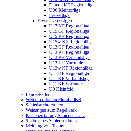
Damen KF Regionalliga
Ü30 Kleintorliga
Freizeitliga
Erwachsene Ligen
U17 KF Regionalliga
U15 GF Regionalliga
U15 KF Regionalliga
U15w KF Regionalliga
U13 GF Regionalliga
U13 KF Regionalliga
U13 KF Verbandsliga
U13 KF Vorrunde
U13w KF Regionalliga
U11 KF Regionalliga
U11 KF Verbandsliga
U11 KF Vorrunde
U9 Kleinfeld
Landeskader
Wettkampfhallen FloorballBB
Schiedsrichter:innen
Weisungen zum Regelwerk
Kostenerstattung Schiedseinsatz
Suche eines Schiedsrichters
Meldung von Teams