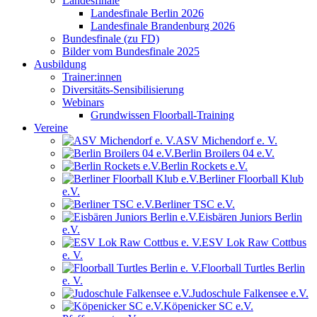
Landesfinale
Landesfinale Berlin 2026
Landesfinale Brandenburg 2026
Bundesfinale (zu FD)
Bilder vom Bundesfinale 2025
Ausbildung
Trainer:innen
Diversitäts-Sensibilisierung
Webinars
Grundwissen Floorball-Training
Vereine
ASV Michendorf e. V.
Berlin Broilers 04 e.V.
Berlin Rockets e.V.
Berliner Floorball Klub
e.V.
Berliner TSC e.V.
Eisbären Juniors Berlin
e.V.
ESV Lok Raw Cottbus
e. V.
Floorball Turtles Berlin
e. V.
Judoschule Falkensee e.V.
Köpenicker SC e.V.