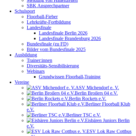
Meldung von Hallenzeiten
SBK Ansprechpartner
Schulsport
Floorball-Fieber
Lehrkräfte-Fortbildung
Landesfinale
Landesfinale Berlin 2026
Landesfinale Brandenburg 2026
Bundesfinale (zu FD)
Bilder vom Bundesfinale 2025
Ausbildung
Trainer:innen
Diversitäts-Sensibilisierung
Webinars
Grundwissen Floorball-Training
Vereine
ASV Michendorf e. V.
Berlin Broilers 04 e.V.
Berlin Rockets e.V.
Berliner Floorball Klub
e.V.
Berliner TSC e.V.
Eisbären Juniors Berlin
e.V.
ESV Lok Raw Cottbus