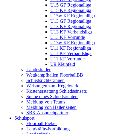
U15 GF Regionalliga
U15 KF Regionalliga
U15w KF Regionalliga
U13 GF Regionalliga
U13 KF Regionalliga
U13 KF Verbandsliga
U13 KF Vorrunde
U13w KF Regionalliga
U11 KF Regionalliga
U11 KF Verbandsliga
U11 KF Vorrunde
U9 Kleinfeld
Landeskader
Wettkampfhallen FloorballBB
Schiedsrichter:innen
Weisungen zum Regelwerk
Kostenerstattung Schiedseinsatz
Suche eines Schiedsrichters
Meldung von Teams
Meldung von Hallenzeiten
SBK Ansprechpartner
Schulsport
Floorball-Fieber
Lehrkräfte-Fortbildung