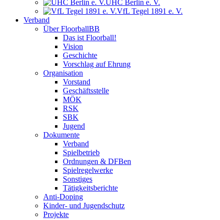
UHC Berlin e. V.
VfL Tegel 1891 e. V.
Verband
Über FloorballBB
Das ist Floorball!
Vision
Geschichte
Vorschlag auf Ehrung
Organisation
Vorstand
Geschäftsstelle
MÖK
RSK
SBK
Jugend
Dokumente
Verband
Spielbetrieb
Ordnungen & DFBen
Spielregelwerke
Sonstiges
Tätigkeitsberichte
Anti-Doping
Kinder- und Jugendschutz
Projekte