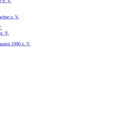
 e. V.
chse e. V.
.
e. V.
usen 1990 e. V.