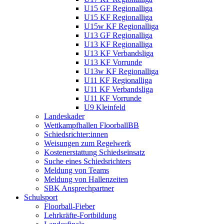
U15 GF Regionalliga
U15 KF Regionalliga
U15w KF Regionalliga
U13 GF Regionalliga
U13 KF Regionalliga
U13 KF Verbandsliga
U13 KF Vorrunde
U13w KF Regionalliga
U11 KF Regionalliga
U11 KF Verbandsliga
U11 KF Vorrunde
U9 Kleinfeld
Landeskader
Wettkampfhallen FloorballBB
Schiedsrichter:innen
Weisungen zum Regelwerk
Kostenerstattung Schiedseinsatz
Suche eines Schiedsrichters
Meldung von Teams
Meldung von Hallenzeiten
SBK Ansprechpartner
Schulsport
Floorball-Fieber
Lehrkräfte-Fortbildung