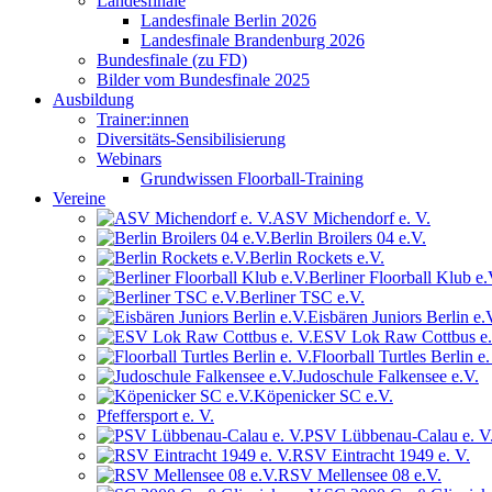
Landesfinale
Landesfinale Berlin 2026
Landesfinale Brandenburg 2026
Bundesfinale (zu FD)
Bilder vom Bundesfinale 2025
Ausbildung
Trainer:innen
Diversitäts-Sensibilisierung
Webinars
Grundwissen Floorball-Training
Vereine
ASV Michendorf e. V.
Berlin Broilers 04 e.V.
Berlin Rockets e.V.
Berliner Floorball Klub e.
Berliner TSC e.V.
Eisbären Juniors Berlin e.
ESV Lok Raw Cottbus e.
Floorball Turtles Berlin e.
Judoschule Falkensee e.V.
Köpenicker SC e.V.
Pfeffersport e. V.
PSV Lübbenau-Calau e. V
RSV Eintracht 1949 e. V.
RSV Mellensee 08 e.V.