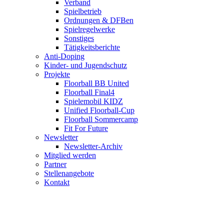
Verband
Spielbetrieb
Ordnungen & DFBen
Spielregelwerke
Sonstiges
Tätigkeitsberichte
Anti-Doping
Kinder- und Jugendschutz
Projekte
Floorball BB United
Floorball Final4
Spielemobil KIDZ
Unified Floorball-Cup
Floorball Sommercamp
Fit For Future
Newsletter
Newsletter-Archiv
Mitglied werden
Partner
Stellenangebote
Kontakt