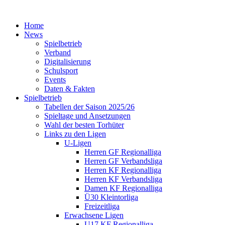
Home
News
Spielbetrieb
Verband
Digitalisierung
Schulsport
Events
Daten & Fakten
Spielbetrieb
Tabellen der Saison 2025/26
Spieltage und Ansetzungen
Wahl der besten Torhüter
Links zu den Ligen
U-Ligen
Herren GF Regionalliga
Herren GF Verbandsliga
Herren KF Regionalliga
Herren KF Verbandsliga
Damen KF Regionalliga
Ü30 Kleintorliga
Freizeitliga
Erwachsene Ligen
U17 KF Regionalliga