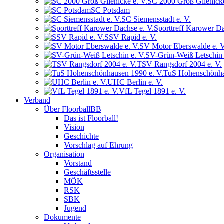
SC 2000 Groß Glienicke
SC Potsdam
SC Siemensstadt e. V.
Sporttreff Karower Da
SSV Rapid e. V.
SV Motor Eberswalde e. V
SV-Grün-Weiß Letschin 
TSV Rangsdorf 2004 e. V.
TuS Hohenschönha
UHC Berlin e. V.
VfL Tegel 1891 e. V.
Verband
Über FloorballBB
Das ist Floorball!
Vision
Geschichte
Vorschlag auf Ehrung
Organisation
Vorstand
Geschäftsstelle
MÖK
RSK
SBK
Jugend
Dokumente