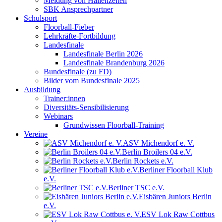
Meldung von Hallenzeiten
SBK Ansprechpartner
Schulsport
Floorball-Fieber
Lehrkräfte-Fortbildung
Landesfinale
Landesfinale Berlin 2026
Landesfinale Brandenburg 2026
Bundesfinale (zu FD)
Bilder vom Bundesfinale 2025
Ausbildung
Trainer:innen
Diversitäts-Sensibilisierung
Webinars
Grundwissen Floorball-Training
Vereine
ASV Michendorf e. V.
Berlin Broilers 04 e.V.
Berlin Rockets e.V.
Berliner Floorball Klub
e.V.
Berliner TSC e.V.
Eisbären Juniors Berlin
e.V.
ESV Lok Raw Cottbus