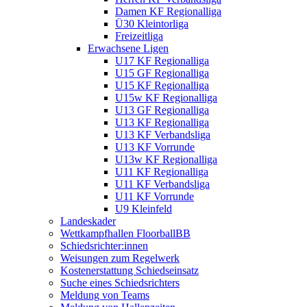
Damen KF Regionalliga
Ü30 Kleintorliga
Freizeitliga
Erwachsene Ligen
U17 KF Regionalliga
U15 GF Regionalliga
U15 KF Regionalliga
U15w KF Regionalliga
U13 GF Regionalliga
U13 KF Regionalliga
U13 KF Verbandsliga
U13 KF Vorrunde
U13w KF Regionalliga
U11 KF Regionalliga
U11 KF Verbandsliga
U11 KF Vorrunde
U9 Kleinfeld
Landeskader
Wettkampfhallen FloorballBB
Schiedsrichter:innen
Weisungen zum Regelwerk
Kostenerstattung Schiedseinsatz
Suche eines Schiedsrichters
Meldung von Teams