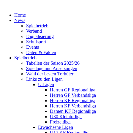
Home
News
Spielbetrieb
Verband
Digitalisierung
Schulsport
Events
Daten & Fakten
Spielbetrieb
Tabellen der Saison 2025/26
Spieltage und Ansetzungen
Wahl der besten Torhüter
Links zu den Ligen
U-Ligen
Herren GF Regionalliga
Herren GF Verbandsliga
Herren KF Regionalliga
Herren KF Verbandsliga
Damen KF Regionalliga
Ü30 Kleintorliga
Freizeitliga
Erwachsene Ligen
U17 KF Regionalliga