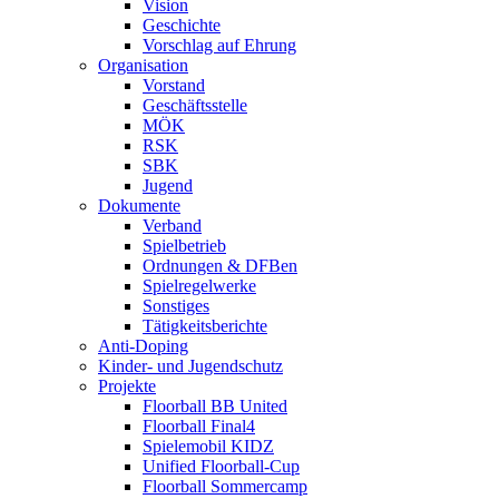
Vision
Geschichte
Vorschlag auf Ehrung
Organisation
Vorstand
Geschäftsstelle
MÖK
RSK
SBK
Jugend
Dokumente
Verband
Spielbetrieb
Ordnungen & DFBen
Spielregelwerke
Sonstiges
Tätigkeitsberichte
Anti-Doping
Kinder- und Jugendschutz
Projekte
Floorball BB United
Floorball Final4
Spielemobil KIDZ
Unified Floorball-Cup
Floorball Sommercamp