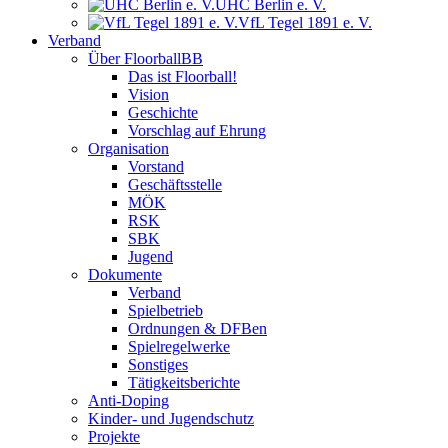
UHC Berlin e. V.
VfL Tegel 1891 e. V.
Verband
Über FloorballBB
Das ist Floorball!
Vision
Geschichte
Vorschlag auf Ehrung
Organisation
Vorstand
Geschäftsstelle
MÖK
RSK
SBK
Jugend
Dokumente
Verband
Spielbetrieb
Ordnungen & DFBen
Spielregelwerke
Sonstiges
Tätigkeitsberichte
Anti-Doping
Kinder- und Jugendschutz
Projekte