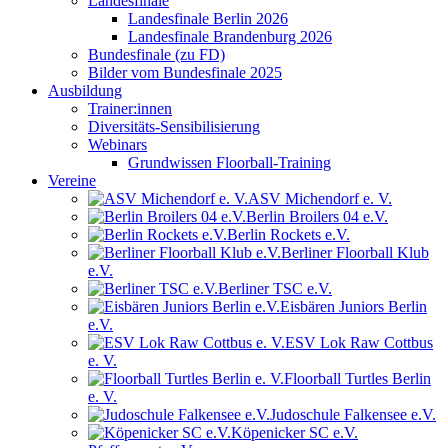
Landesfinale
Landesfinale Berlin 2026
Landesfinale Brandenburg 2026
Bundesfinale (zu FD)
Bilder vom Bundesfinale 2025
Ausbildung
Trainer:innen
Diversitäts-Sensibilisierung
Webinars
Grundwissen Floorball-Training
Vereine
ASV Michendorf e. V.
Berlin Broilers 04 e.V.
Berlin Rockets e.V.
Berliner Floorball Klub
e.V.
Berliner TSC e.V.
Eisbären Juniors Berlin
e.V.
ESV Lok Raw Cottbus
e. V.
Floorball Turtles Berlin
e. V.
Judoschule Falkensee e.V.
Köpenicker SC e.V.