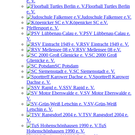
e. V.
Floorball Turtles Berlin
e. V.
Judoschule Falkensee e.V.
Köpenicker SC e.V.
Pfeffersport e. V.
PSV Lübbenau-Calau e.
V.
RSV Eintracht 1949 e. V.
RSV Mellensee 08 e.V.
SC 2000 Groß
Glienicke e. V.
SC Potsdam
SC Siemensstadt e. V.
Sporttreff Karower
Dachse e. V.
SSV Rapid e. V.
SV Motor Eberswalde e.
V.
SV-Grün-Weiß
Letschin e. V.
TSV Rangsdorf 2004 e.
V.
TuS
Hohenschönhausen 1990 e. V.