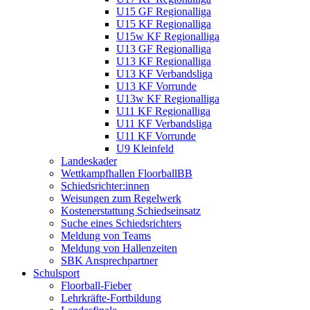
U15 GF Regionalliga
U15 KF Regionalliga
U15w KF Regionalliga
U13 GF Regionalliga
U13 KF Regionalliga
U13 KF Verbandsliga
U13 KF Vorrunde
U13w KF Regionalliga
U11 KF Regionalliga
U11 KF Verbandsliga
U11 KF Vorrunde
U9 Kleinfeld
Landeskader
Wettkampfhallen FloorballBB
Schiedsrichter:innen
Weisungen zum Regelwerk
Kostenerstattung Schiedseinsatz
Suche eines Schiedsrichters
Meldung von Teams
Meldung von Hallenzeiten
SBK Ansprechpartner
Schulsport
Floorball-Fieber
Lehrkräfte-Fortbildung