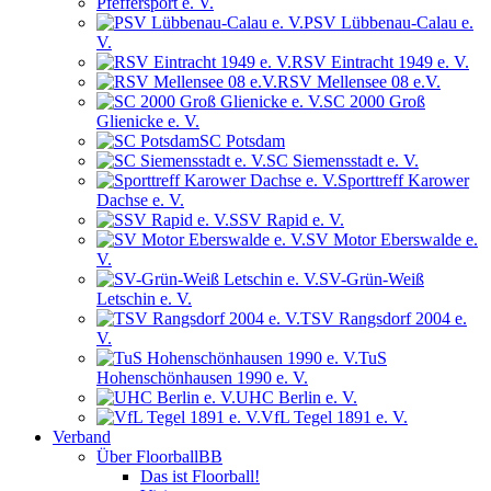
Pfeffersport e. V.
PSV Lübbenau-Calau e.
V.
RSV Eintracht 1949 e. V.
RSV Mellensee 08 e.V.
SC 2000 Groß
Glienicke e. V.
SC Potsdam
SC Siemensstadt e. V.
Sporttreff Karower
Dachse e. V.
SSV Rapid e. V.
SV Motor Eberswalde e.
V.
SV-Grün-Weiß
Letschin e. V.
TSV Rangsdorf 2004 e.
V.
TuS
Hohenschönhausen 1990 e. V.
UHC Berlin e. V.
VfL Tegel 1891 e. V.
Verband
Über FloorballBB
Das ist Floorball!