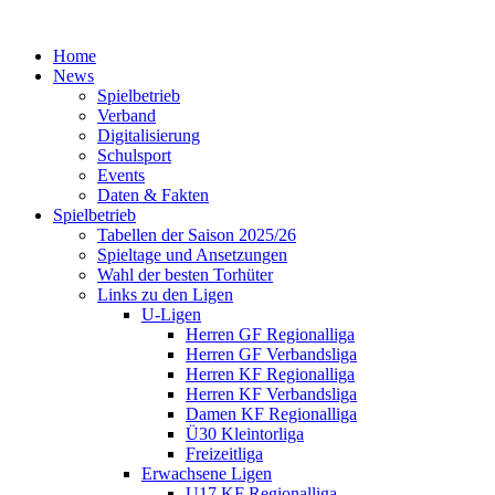
Home
News
Spielbetrieb
Verband
Digitalisierung
Schulsport
Events
Daten & Fakten
Spielbetrieb
Tabellen der Saison 2025/26
Spieltage und Ansetzungen
Wahl der besten Torhüter
Links zu den Ligen
U-Ligen
Herren GF Regionalliga
Herren GF Verbandsliga
Herren KF Regionalliga
Herren KF Verbandsliga
Damen KF Regionalliga
Ü30 Kleintorliga
Freizeitliga
Erwachsene Ligen
U17 KF Regionalliga