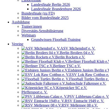
Landesfinale
Landesfinale Berlin 2026
Landesfinale Brandenburg 2026
Bundesfinale (zu FD)
Bilder vom Bundesfinale 2025
Ausbildung
Trainer:innen
Diversitäts-Sensibilisierung
Webinars
Grundwissen Floorball-Training
Vereine
ASV Michendorf e. V.
Berlin Broilers 04 e.V.
Berlin Rockets e.V.
Berliner Floorball Klub e.
Berliner TSC e.V.
Eisbären Juniors Berlin e.
ESV Lok Raw Cottbus e.
Floorball Turtles Berlin e.
Judoschule Falkensee e.V.
Köpenicker SC e.V.
Pfeffersport e. V.
PSV Lübbenau-Calau e. V
RSV Eintracht 1949 e. V.
RSV Mellensee 08 e.V.