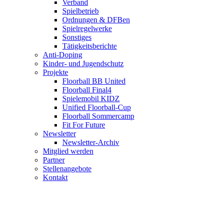
Verband
Spielbetrieb
Ordnungen & DFBen
Spielregelwerke
Sonstiges
Tätigkeitsberichte
Anti-Doping
Kinder- und Jugendschutz
Projekte
Floorball BB United
Floorball Final4
Spielemobil KIDZ
Unified Floorball-Cup
Floorball Sommercamp
Fit For Future
Newsletter
Newsletter-Archiv
Mitglied werden
Partner
Stellenangebote
Kontakt