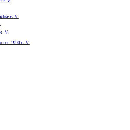
 e. V.
chse e. V.
.
e. V.
usen 1990 e. V.