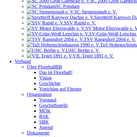
SC 2000 Groß Glienicke
SC Potsdam
SC Siemensstadt e. V.
Sporttreff Karower Da
SSV Rapid e. V.
SV Motor Eberswalde e. V
SV-Grün-Weiß Letschin 
TSV Rangsdorf 2004 e. V.
TuS Hohenschönha
UHC Berlin e. V.
VfL Tegel 1891 e. V.
Verband
Über FloorballBB
Das ist Floorball!
Vision
Geschichte
Vorschlag auf Ehrung
Organisation
Vorstand
Geschäftsstelle
MÖK
RSK
SBK
Jugend
Dokumente