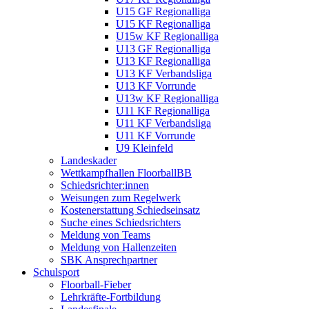
U15 GF Regionalliga
U15 KF Regionalliga
U15w KF Regionalliga
U13 GF Regionalliga
U13 KF Regionalliga
U13 KF Verbandsliga
U13 KF Vorrunde
U13w KF Regionalliga
U11 KF Regionalliga
U11 KF Verbandsliga
U11 KF Vorrunde
U9 Kleinfeld
Landeskader
Wettkampfhallen FloorballBB
Schiedsrichter:innen
Weisungen zum Regelwerk
Kostenerstattung Schiedseinsatz
Suche eines Schiedsrichters
Meldung von Teams
Meldung von Hallenzeiten
SBK Ansprechpartner
Schulsport
Floorball-Fieber
Lehrkräfte-Fortbildung