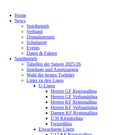
Home
News
Spielbetrieb
Verband
Digitalisierung
Schulsport
Events
Daten & Fakten
Spielbetrieb
Tabellen der Saison 2025/26
Spieltage und Ansetzungen
Wahl der besten Torhüter
Links zu den Ligen
U-Ligen
Herren GF Regionalliga
Herren GF Verbandsliga
Herren KF Regionalliga
Herren KF Verbandsliga
Damen KF Regionalliga
Ü30 Kleintorliga
Freizeitliga
Erwachsene Ligen
U17 KF Regionalliga