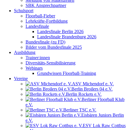
Meldung von Hallenzeiten
SBK Ansprechpartner
Schulsport
Floorball-Fieber
Lehrkräfte-Fortbildung
Landesfinale
Landesfinale Berlin 2026
Landesfinale Brandenburg 2026
Bundesfinale (zu FD)
Bilder vom Bundesfinale 2025
Ausbildung
Trainer:innen
Diversitäts-Sensibilisierung
Webinars
Grundwissen Floorball-Training
Vereine
ASV Michendorf e. V.
Berlin Broilers 04 e.V.
Berlin Rockets e.V.
Berliner Floorball Klub
e.V.
Berliner TSC e.V.
Eisbären Juniors Berlin
e.V.
ESV Lok Raw Cottbus