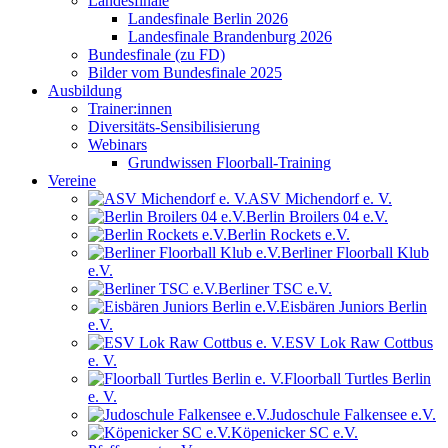
Landesfinale
Landesfinale Berlin 2026
Landesfinale Brandenburg 2026
Bundesfinale (zu FD)
Bilder vom Bundesfinale 2025
Ausbildung
Trainer:innen
Diversitäts-Sensibilisierung
Webinars
Grundwissen Floorball-Training
Vereine
ASV Michendorf e. V.
Berlin Broilers 04 e.V.
Berlin Rockets e.V.
Berliner Floorball Klub
e.V.
Berliner TSC e.V.
Eisbären Juniors Berlin
e.V.
ESV Lok Raw Cottbus
e. V.
Floorball Turtles Berlin
e. V.
Judoschule Falkensee e.V.
Köpenicker SC e.V.