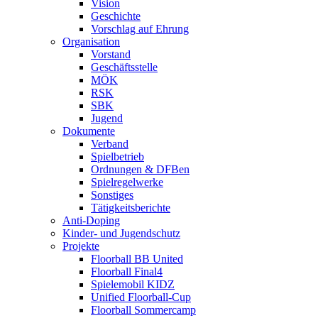
Vision
Geschichte
Vorschlag auf Ehrung
Organisation
Vorstand
Geschäftsstelle
MÖK
RSK
SBK
Jugend
Dokumente
Verband
Spielbetrieb
Ordnungen & DFBen
Spielregelwerke
Sonstiges
Tätigkeitsberichte
Anti-Doping
Kinder- und Jugendschutz
Projekte
Floorball BB United
Floorball Final4
Spielemobil KIDZ
Unified Floorball-Cup
Floorball Sommercamp