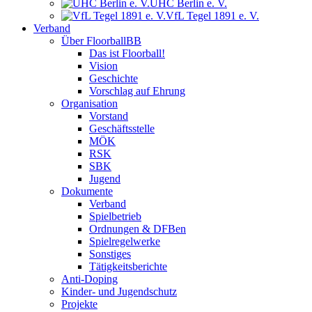
UHC Berlin e. V.
VfL Tegel 1891 e. V.
Verband
Über FloorballBB
Das ist Floorball!
Vision
Geschichte
Vorschlag auf Ehrung
Organisation
Vorstand
Geschäftsstelle
MÖK
RSK
SBK
Jugend
Dokumente
Verband
Spielbetrieb
Ordnungen & DFBen
Spielregelwerke
Sonstiges
Tätigkeitsberichte
Anti-Doping
Kinder- und Jugendschutz
Projekte