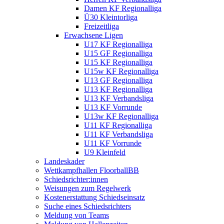
Damen KF Regionalliga
Ü30 Kleintorliga
Freizeitliga
Erwachsene Ligen
U17 KF Regionalliga
U15 GF Regionalliga
U15 KF Regionalliga
U15w KF Regionalliga
U13 GF Regionalliga
U13 KF Regionalliga
U13 KF Verbandsliga
U13 KF Vorrunde
U13w KF Regionalliga
U11 KF Regionalliga
U11 KF Verbandsliga
U11 KF Vorrunde
U9 Kleinfeld
Landeskader
Wettkampfhallen FloorballBB
Schiedsrichter:innen
Weisungen zum Regelwerk
Kostenerstattung Schiedseinsatz
Suche eines Schiedsrichters
Meldung von Teams