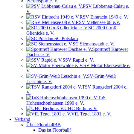
Pfeffersport e. V.
PSV Lübbenau-Calau e.
V.
RSV Eintracht 1949 e. V.
RSV Mellensee 08 e.V.
SC 2000 Groß
Glienicke e. V.
SC Potsdam
SC Siemensstadt e. V.
Sporttreff Karower
Dachse e. V.
SSV Rapid e. V.
SV Motor Eberswalde e.
V.
SV-Grün-Weiß
Letschin e. V.
TSV Rangsdorf 2004 e.
V.
TuS
Hohenschönhausen 1990 e. V.
UHC Berlin e. V.
VfL Tegel 1891 e. V.
Verband
Über FloorballBB
Das ist Floorball!