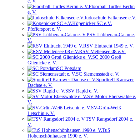
e. V.
Floorball Turtles Berlin
e. V.
Judoschule Falkensee e.V.
Köpenicker SC e.V.
Pfeffersport e. V.
PSV Lübbenau-Calau e.
V.
RSV Eintracht 1949 e. V.
RSV Mellensee 08 e.V.
SC 2000 Groß
Glienicke e. V.
SC Potsdam
SC Siemensstadt e. V.
Sporttreff Karower
Dachse e. V.
SSV Rapid e. V.
SV Motor Eberswalde e.
V.
SV-Grün-Weiß
Letschin e. V.
TSV Rangsdorf 2004 e.
V.
TuS
Hohenschönhausen 1990 e. V.