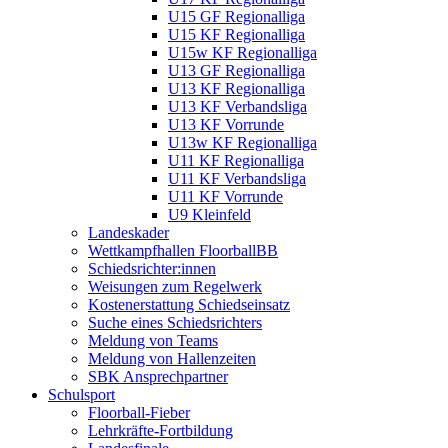
U15 GF Regionalliga
U15 KF Regionalliga
U15w KF Regionalliga
U13 GF Regionalliga
U13 KF Regionalliga
U13 KF Verbandsliga
U13 KF Vorrunde
U13w KF Regionalliga
U11 KF Regionalliga
U11 KF Verbandsliga
U11 KF Vorrunde
U9 Kleinfeld
Landeskader
Wettkampfhallen FloorballBB
Schiedsrichter:innen
Weisungen zum Regelwerk
Kostenerstattung Schiedseinsatz
Suche eines Schiedsrichters
Meldung von Teams
Meldung von Hallenzeiten
SBK Ansprechpartner
Schulsport
Floorball-Fieber
Lehrkräfte-Fortbildung