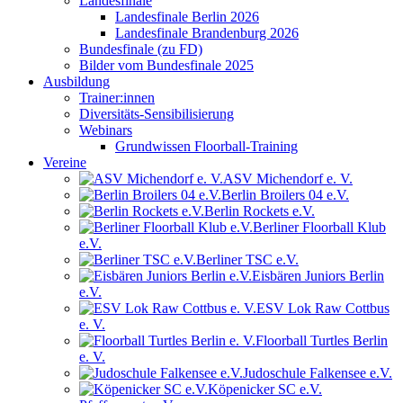
Landesfinale
Landesfinale Berlin 2026
Landesfinale Brandenburg 2026
Bundesfinale (zu FD)
Bilder vom Bundesfinale 2025
Ausbildung
Trainer:innen
Diversitäts-Sensibilisierung
Webinars
Grundwissen Floorball-Training
Vereine
ASV Michendorf e. V.
Berlin Broilers 04 e.V.
Berlin Rockets e.V.
Berliner Floorball Klub
e.V.
Berliner TSC e.V.
Eisbären Juniors Berlin
e.V.
ESV Lok Raw Cottbus
e. V.
Floorball Turtles Berlin
e. V.
Judoschule Falkensee e.V.
Köpenicker SC e.V.