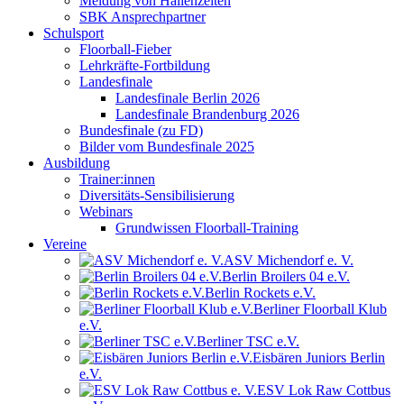
Meldung von Hallenzeiten
SBK Ansprechpartner
Schulsport
Floorball-Fieber
Lehrkräfte-Fortbildung
Landesfinale
Landesfinale Berlin 2026
Landesfinale Brandenburg 2026
Bundesfinale (zu FD)
Bilder vom Bundesfinale 2025
Ausbildung
Trainer:innen
Diversitäts-Sensibilisierung
Webinars
Grundwissen Floorball-Training
Vereine
ASV Michendorf e. V.
Berlin Broilers 04 e.V.
Berlin Rockets e.V.
Berliner Floorball Klub
e.V.
Berliner TSC e.V.
Eisbären Juniors Berlin
e.V.
ESV Lok Raw Cottbus