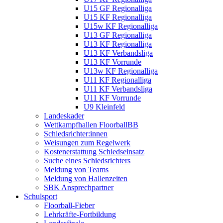
U15 GF Regionalliga
U15 KF Regionalliga
U15w KF Regionalliga
U13 GF Regionalliga
U13 KF Regionalliga
U13 KF Verbandsliga
U13 KF Vorrunde
U13w KF Regionalliga
U11 KF Regionalliga
U11 KF Verbandsliga
U11 KF Vorrunde
U9 Kleinfeld
Landeskader
Wettkampfhallen FloorballBB
Schiedsrichter:innen
Weisungen zum Regelwerk
Kostenerstattung Schiedseinsatz
Suche eines Schiedsrichters
Meldung von Teams
Meldung von Hallenzeiten
SBK Ansprechpartner
Schulsport
Floorball-Fieber
Lehrkräfte-Fortbildung