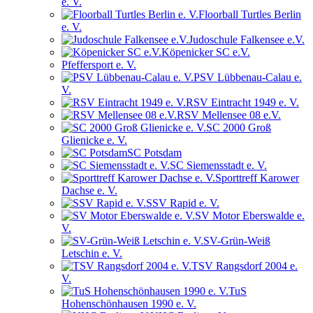
e. V.
Floorball Turtles Berlin
e. V.
Judoschule Falkensee e.V.
Köpenicker SC e.V.
Pfeffersport e. V.
PSV Lübbenau-Calau e.
V.
RSV Eintracht 1949 e. V.
RSV Mellensee 08 e.V.
SC 2000 Groß
Glienicke e. V.
SC Potsdam
SC Siemensstadt e. V.
Sporttreff Karower
Dachse e. V.
SSV Rapid e. V.
SV Motor Eberswalde e.
V.
SV-Grün-Weiß
Letschin e. V.
TSV Rangsdorf 2004 e.
V.
TuS
Hohenschönhausen 1990 e. V.