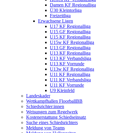
Damen KF Regionalliga
Ü30 Kleintorliga
Freizeitliga
Erwachsene Ligen
U17 KF Regionalliga
U15 GF Regionalliga
U15 KF Regionalliga
U15w KF Regionalliga
U13 GF Regionalliga
U13 KF Regionalliga
U13 KF Verbandsliga
U13 KF Vorrunde
U13w KF Regionalliga
U11 KF Regionalliga
U11 KF Verbandsliga
U11 KF Vorrunde
U9 Kleinfeld
Landeskader
Wettkampfhallen FloorballBB
Schiedsrichter:innen
Weisungen zum Regelwerk
Kostenerstattung Schiedseinsatz
Suche eines Schiedsrichters
Meldung von Teams