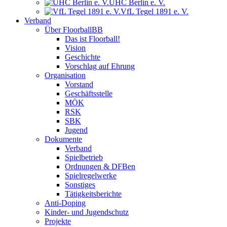
UHC Berlin e. V.
VfL Tegel 1891 e. V.
Verband
Über FloorballBB
Das ist Floorball!
Vision
Geschichte
Vorschlag auf Ehrung
Organisation
Vorstand
Geschäftsstelle
MÖK
RSK
SBK
Jugend
Dokumente
Verband
Spielbetrieb
Ordnungen & DFBen
Spielregelwerke
Sonstiges
Tätigkeitsberichte
Anti-Doping
Kinder- und Jugendschutz
Projekte