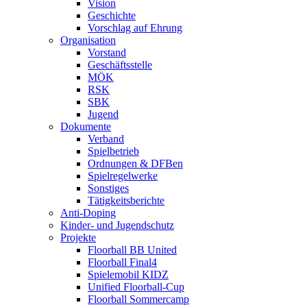
Vision
Geschichte
Vorschlag auf Ehrung
Organisation
Vorstand
Geschäftsstelle
MÖK
RSK
SBK
Jugend
Dokumente
Verband
Spielbetrieb
Ordnungen & DFBen
Spielregelwerke
Sonstiges
Tätigkeitsberichte
Anti-Doping
Kinder- und Jugendschutz
Projekte
Floorball BB United
Floorball Final4
Spielemobil KIDZ
Unified Floorball-Cup
Floorball Sommercamp