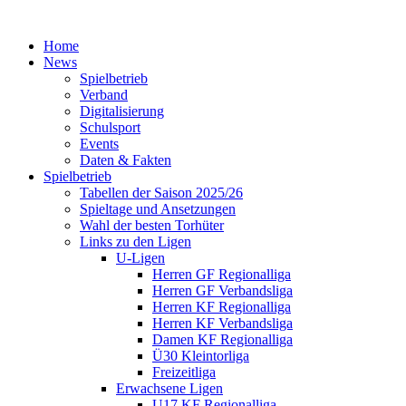
Home
News
Spielbetrieb
Verband
Digitalisierung
Schulsport
Events
Daten & Fakten
Spielbetrieb
Tabellen der Saison 2025/26
Spieltage und Ansetzungen
Wahl der besten Torhüter
Links zu den Ligen
U-Ligen
Herren GF Regionalliga
Herren GF Verbandsliga
Herren KF Regionalliga
Herren KF Verbandsliga
Damen KF Regionalliga
Ü30 Kleintorliga
Freizeitliga
Erwachsene Ligen
U17 KF Regionalliga