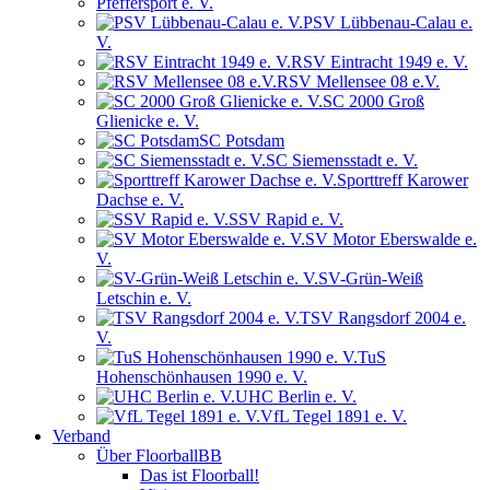
Pfeffersport e. V.
PSV Lübbenau-Calau e.
V.
RSV Eintracht 1949 e. V.
RSV Mellensee 08 e.V.
SC 2000 Groß
Glienicke e. V.
SC Potsdam
SC Siemensstadt e. V.
Sporttreff Karower
Dachse e. V.
SSV Rapid e. V.
SV Motor Eberswalde e.
V.
SV-Grün-Weiß
Letschin e. V.
TSV Rangsdorf 2004 e.
V.
TuS
Hohenschönhausen 1990 e. V.
UHC Berlin e. V.
VfL Tegel 1891 e. V.
Verband
Über FloorballBB
Das ist Floorball!