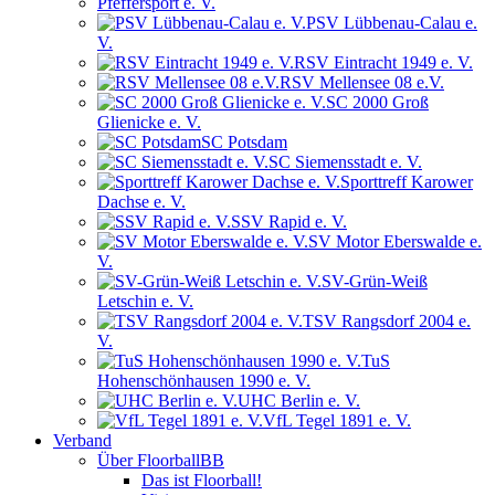
Pfeffersport e. V.
PSV Lübbenau-Calau e.
V.
RSV Eintracht 1949 e. V.
RSV Mellensee 08 e.V.
SC 2000 Groß
Glienicke e. V.
SC Potsdam
SC Siemensstadt e. V.
Sporttreff Karower
Dachse e. V.
SSV Rapid e. V.
SV Motor Eberswalde e.
V.
SV-Grün-Weiß
Letschin e. V.
TSV Rangsdorf 2004 e.
V.
TuS
Hohenschönhausen 1990 e. V.
UHC Berlin e. V.
VfL Tegel 1891 e. V.
Verband
Über FloorballBB
Das ist Floorball!