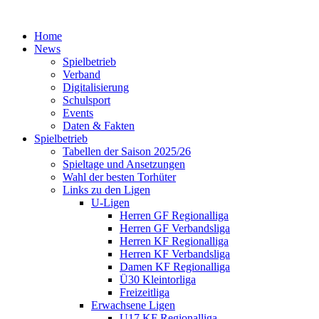
Home
News
Spielbetrieb
Verband
Digitalisierung
Schulsport
Events
Daten & Fakten
Spielbetrieb
Tabellen der Saison 2025/26
Spieltage und Ansetzungen
Wahl der besten Torhüter
Links zu den Ligen
U-Ligen
Herren GF Regionalliga
Herren GF Verbandsliga
Herren KF Regionalliga
Herren KF Verbandsliga
Damen KF Regionalliga
Ü30 Kleintorliga
Freizeitliga
Erwachsene Ligen
U17 KF Regionalliga