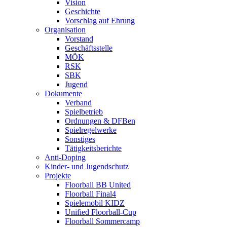
Vision
Geschichte
Vorschlag auf Ehrung
Organisation
Vorstand
Geschäftsstelle
MÖK
RSK
SBK
Jugend
Dokumente
Verband
Spielbetrieb
Ordnungen & DFBen
Spielregelwerke
Sonstiges
Tätigkeitsberichte
Anti-Doping
Kinder- und Jugendschutz
Projekte
Floorball BB United
Floorball Final4
Spielemobil KIDZ
Unified Floorball-Cup
Floorball Sommercamp