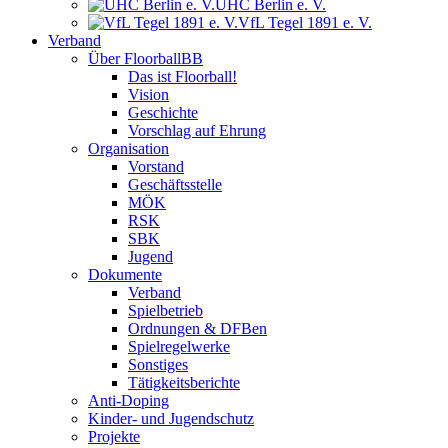
UHC Berlin e. V.
VfL Tegel 1891 e. V.
Verband
Über FloorballBB
Das ist Floorball!
Vision
Geschichte
Vorschlag auf Ehrung
Organisation
Vorstand
Geschäftsstelle
MÖK
RSK
SBK
Jugend
Dokumente
Verband
Spielbetrieb
Ordnungen & DFBen
Spielregelwerke
Sonstiges
Tätigkeitsberichte
Anti-Doping
Kinder- und Jugendschutz
Projekte