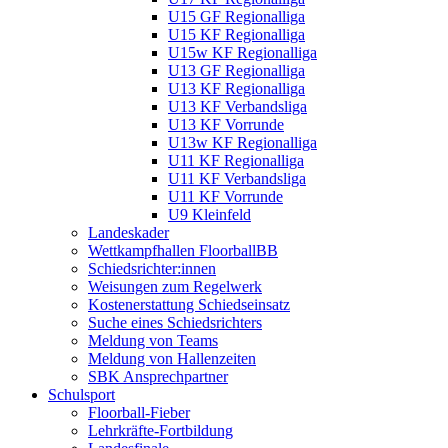
U15 GF Regionalliga
U15 KF Regionalliga
U15w KF Regionalliga
U13 GF Regionalliga
U13 KF Regionalliga
U13 KF Verbandsliga
U13 KF Vorrunde
U13w KF Regionalliga
U11 KF Regionalliga
U11 KF Verbandsliga
U11 KF Vorrunde
U9 Kleinfeld
Landeskader
Wettkampfhallen FloorballBB
Schiedsrichter:innen
Weisungen zum Regelwerk
Kostenerstattung Schiedseinsatz
Suche eines Schiedsrichters
Meldung von Teams
Meldung von Hallenzeiten
SBK Ansprechpartner
Schulsport
Floorball-Fieber
Lehrkräfte-Fortbildung