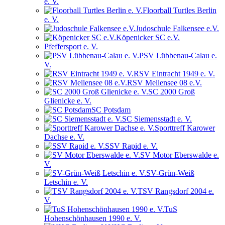
e. V.
Floorball Turtles Berlin
e. V.
Judoschule Falkensee e.V.
Köpenicker SC e.V.
Pfeffersport e. V.
PSV Lübbenau-Calau e.
V.
RSV Eintracht 1949 e. V.
RSV Mellensee 08 e.V.
SC 2000 Groß
Glienicke e. V.
SC Potsdam
SC Siemensstadt e. V.
Sporttreff Karower
Dachse e. V.
SSV Rapid e. V.
SV Motor Eberswalde e.
V.
SV-Grün-Weiß
Letschin e. V.
TSV Rangsdorf 2004 e.
V.
TuS
Hohenschönhausen 1990 e. V.