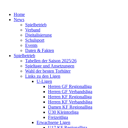
Home
News
Spielbetrieb
Verband
Digitalisierung
Schulsport
Events
Daten & Fakten
Spielbetrieb
Tabellen der Saison 2025/26
Spieltage und Ansetzungen
Wahl der besten Torhüter
Links zu den Ligen
U-Ligen
Herren GF Regionalliga
Herren GF Verbandsliga
Herren KF Regionalliga
Herren KF Verbandsliga
Damen KF Regionalliga
Ü30 Kleintorliga
Freizeitliga
Erwachsene Ligen
U17 KF Regionalliga