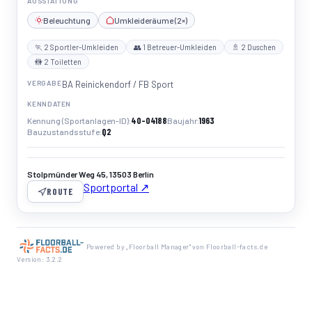
AUSSTATTUNG
Beleuchtung
Umkleideräume (2×)
🏃 2 Sportler-Umkleiden
👥 1 Betreuer-Umkleiden
🚿 2 Duschen
🚻 2 Toiletten
VERGABE
BA Reinickendorf / FB Sport
KENNDATEN
40-04188
1963
Kennung (Sportanlagen-ID)
Baujahr
Q2
Bauzustandsstufe
Stolpmünder Weg 45, 13503 Berlin
Sportportal ↗
ROUTE
Powered by „Floorball Manager" von Floorball-facts.de
Version: 3.2.2