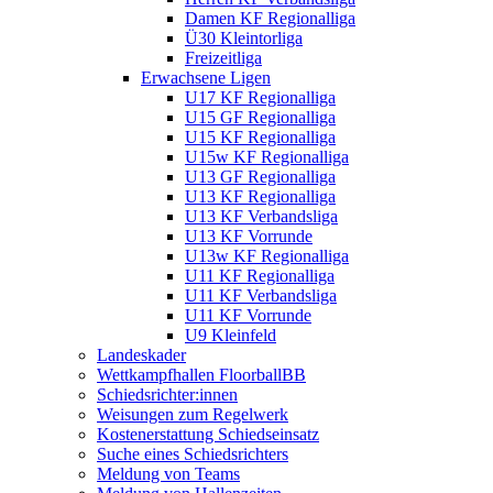
Damen KF Regionalliga
Ü30 Kleintorliga
Freizeitliga
Erwachsene Ligen
U17 KF Regionalliga
U15 GF Regionalliga
U15 KF Regionalliga
U15w KF Regionalliga
U13 GF Regionalliga
U13 KF Regionalliga
U13 KF Verbandsliga
U13 KF Vorrunde
U13w KF Regionalliga
U11 KF Regionalliga
U11 KF Verbandsliga
U11 KF Vorrunde
U9 Kleinfeld
Landeskader
Wettkampfhallen FloorballBB
Schiedsrichter:innen
Weisungen zum Regelwerk
Kostenerstattung Schiedseinsatz
Suche eines Schiedsrichters
Meldung von Teams