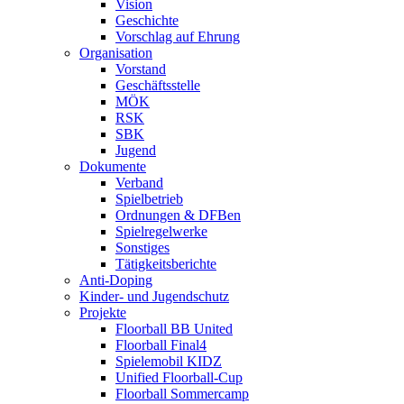
Vision
Geschichte
Vorschlag auf Ehrung
Organisation
Vorstand
Geschäftsstelle
MÖK
RSK
SBK
Jugend
Dokumente
Verband
Spielbetrieb
Ordnungen & DFBen
Spielregelwerke
Sonstiges
Tätigkeitsberichte
Anti-Doping
Kinder- und Jugendschutz
Projekte
Floorball BB United
Floorball Final4
Spielemobil KIDZ
Unified Floorball-Cup
Floorball Sommercamp