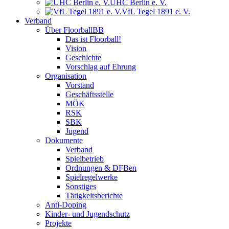
UHC Berlin e. V.
VfL Tegel 1891 e. V.
Verband
Über FloorballBB
Das ist Floorball!
Vision
Geschichte
Vorschlag auf Ehrung
Organisation
Vorstand
Geschäftsstelle
MÖK
RSK
SBK
Jugend
Dokumente
Verband
Spielbetrieb
Ordnungen & DFBen
Spielregelwerke
Sonstiges
Tätigkeitsberichte
Anti-Doping
Kinder- und Jugendschutz
Projekte