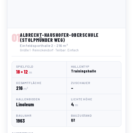
01
ALBRECHT-HAUSHOFER-OBERSCHULE
(STOLPMÜNDER WEG)
Einfeldsporthalle 2 - 216 m²
Größe 1 · Reinickendorf · Teilbar: Einfach
SPIELFELD
HALLENTYP
18 × 12
Trainingshalle
m
GESAMTFLÄCHE
ZUSCHAUER
216
–
m²
HALLENBODEN
LICHTE HÖHE
Linoleum
4
m
BAUJAHR
BAUZUSTAND
1963
Q2