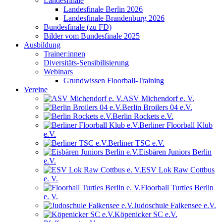
Landesfinale
Landesfinale Berlin 2026
Landesfinale Brandenburg 2026
Bundesfinale (zu FD)
Bilder vom Bundesfinale 2025
Ausbildung
Trainer:innen
Diversitäts-Sensibilisierung
Webinars
Grundwissen Floorball-Training
Vereine
ASV Michendorf e. V.
Berlin Broilers 04 e.V.
Berlin Rockets e.V.
Berliner Floorball Klub
e.V.
Berliner TSC e.V.
Eisbären Juniors Berlin
e.V.
ESV Lok Raw Cottbus
e. V.
Floorball Turtles Berlin
e. V.
Judoschule Falkensee e.V.
Köpenicker SC e.V.