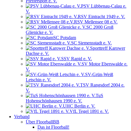
Pfeffersport e. V.
PSV Lübbenau-Calau e.
V.
RSV Eintracht 1949 e. V.
RSV Mellensee 08 e.V.
SC 2000 Groß
Glienicke e. V.
SC Potsdam
SC Siemensstadt e. V.
Sporttreff Karower
Dachse e. V.
SSV Rapid e. V.
SV Motor Eberswalde e.
V.
SV-Grün-Weiß
Letschin e. V.
TSV Rangsdorf 2004 e.
V.
TuS
Hohenschönhausen 1990 e. V.
UHC Berlin e. V.
VfL Tegel 1891 e. V.
Verband
Über FloorballBB
Das ist Floorball!