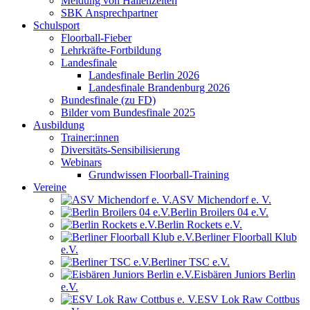
Meldung von Hallenzeiten
SBK Ansprechpartner
Schulsport
Floorball-Fieber
Lehrkräfte-Fortbildung
Landesfinale
Landesfinale Berlin 2026
Landesfinale Brandenburg 2026
Bundesfinale (zu FD)
Bilder vom Bundesfinale 2025
Ausbildung
Trainer:innen
Diversitäts-Sensibilisierung
Webinars
Grundwissen Floorball-Training
Vereine
ASV Michendorf e. V.
Berlin Broilers 04 e.V.
Berlin Rockets e.V.
Berliner Floorball Klub
e.V.
Berliner TSC e.V.
Eisbären Juniors Berlin
e.V.
ESV Lok Raw Cottbus