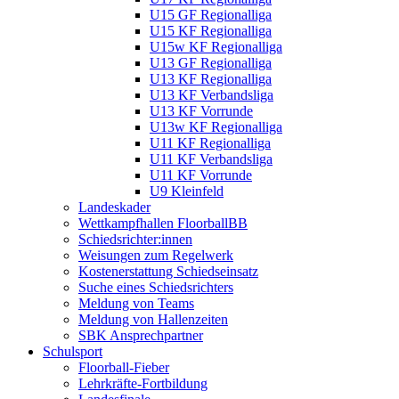
U15 GF Regionalliga
U15 KF Regionalliga
U15w KF Regionalliga
U13 GF Regionalliga
U13 KF Regionalliga
U13 KF Verbandsliga
U13 KF Vorrunde
U13w KF Regionalliga
U11 KF Regionalliga
U11 KF Verbandsliga
U11 KF Vorrunde
U9 Kleinfeld
Landeskader
Wettkampfhallen FloorballBB
Schiedsrichter:innen
Weisungen zum Regelwerk
Kostenerstattung Schiedseinsatz
Suche eines Schiedsrichters
Meldung von Teams
Meldung von Hallenzeiten
SBK Ansprechpartner
Schulsport
Floorball-Fieber
Lehrkräfte-Fortbildung