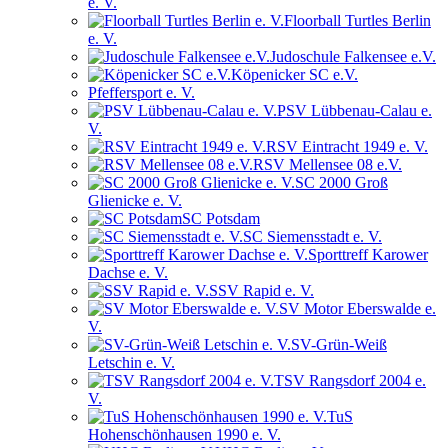
e. V.
Floorball Turtles Berlin
e. V.
Judoschule Falkensee e.V.
Köpenicker SC e.V.
Pfeffersport e. V.
PSV Lübbenau-Calau e.
V.
RSV Eintracht 1949 e. V.
RSV Mellensee 08 e.V.
SC 2000 Groß
Glienicke e. V.
SC Potsdam
SC Siemensstadt e. V.
Sporttreff Karower
Dachse e. V.
SSV Rapid e. V.
SV Motor Eberswalde e.
V.
SV-Grün-Weiß
Letschin e. V.
TSV Rangsdorf 2004 e.
V.
TuS
Hohenschönhausen 1990 e. V.