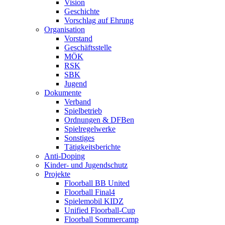
Vision
Geschichte
Vorschlag auf Ehrung
Organisation
Vorstand
Geschäftsstelle
MÖK
RSK
SBK
Jugend
Dokumente
Verband
Spielbetrieb
Ordnungen & DFBen
Spielregelwerke
Sonstiges
Tätigkeitsberichte
Anti-Doping
Kinder- und Jugendschutz
Projekte
Floorball BB United
Floorball Final4
Spielemobil KIDZ
Unified Floorball-Cup
Floorball Sommercamp