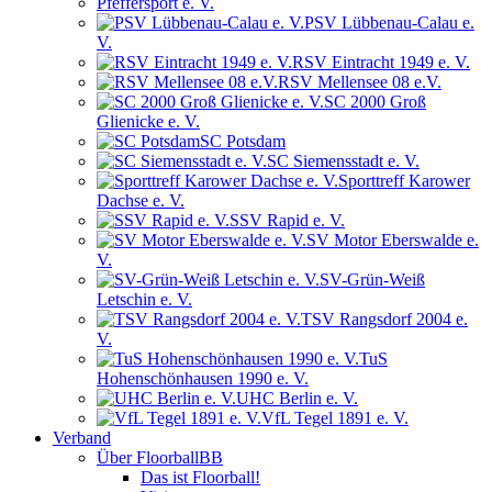
Pfeffersport e. V.
PSV Lübbenau-Calau e.
V.
RSV Eintracht 1949 e. V.
RSV Mellensee 08 e.V.
SC 2000 Groß
Glienicke e. V.
SC Potsdam
SC Siemensstadt e. V.
Sporttreff Karower
Dachse e. V.
SSV Rapid e. V.
SV Motor Eberswalde e.
V.
SV-Grün-Weiß
Letschin e. V.
TSV Rangsdorf 2004 e.
V.
TuS
Hohenschönhausen 1990 e. V.
UHC Berlin e. V.
VfL Tegel 1891 e. V.
Verband
Über FloorballBB
Das ist Floorball!