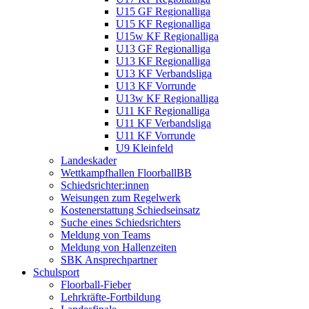
U15 GF Regionalliga
U15 KF Regionalliga
U15w KF Regionalliga
U13 GF Regionalliga
U13 KF Regionalliga
U13 KF Verbandsliga
U13 KF Vorrunde
U13w KF Regionalliga
U11 KF Regionalliga
U11 KF Verbandsliga
U11 KF Vorrunde
U9 Kleinfeld
Landeskader
Wettkampfhallen FloorballBB
Schiedsrichter:innen
Weisungen zum Regelwerk
Kostenerstattung Schiedseinsatz
Suche eines Schiedsrichters
Meldung von Teams
Meldung von Hallenzeiten
SBK Ansprechpartner
Schulsport
Floorball-Fieber
Lehrkräfte-Fortbildung