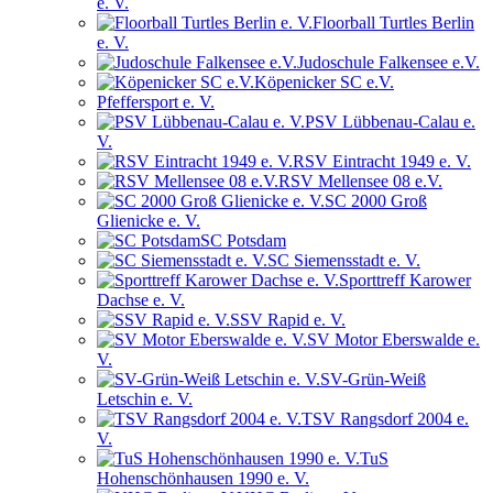
e. V.
Floorball Turtles Berlin
e. V.
Judoschule Falkensee e.V.
Köpenicker SC e.V.
Pfeffersport e. V.
PSV Lübbenau-Calau e.
V.
RSV Eintracht 1949 e. V.
RSV Mellensee 08 e.V.
SC 2000 Groß
Glienicke e. V.
SC Potsdam
SC Siemensstadt e. V.
Sporttreff Karower
Dachse e. V.
SSV Rapid e. V.
SV Motor Eberswalde e.
V.
SV-Grün-Weiß
Letschin e. V.
TSV Rangsdorf 2004 e.
V.
TuS
Hohenschönhausen 1990 e. V.