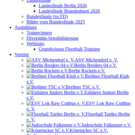
Landesfinale
Landesfinale Berlin 2026
Landesfinale Brandenburg 2026
Bundesfinale (zu FD)
Bilder vom Bundesfinale 2025
Ausbildung
Trainer:innen
Diversitäts-Sensibilisierung
Webinars
Grundwissen Floorball-Training
Vereine
ASV Michendorf e. V.
Berlin Broilers 04 e.V.
Berlin Rockets e.V.
Berliner Floorball Klub
e.V.
Berliner TSC e.V.
Eisbären Juniors Berlin
e.V.
ESV Lok Raw Cottbus
e. V.
Floorball Turtles Berlin
e. V.
Judoschule Falkensee e.V.
Köpenicker SC e.V.