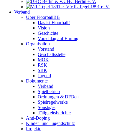
UHC Berlin e. V.
VfL Tegel 1891 e. V.
Verband
Über FloorballBB
Das ist Floorball!
Vision
Geschichte
Vorschlag auf Ehrung
Organisation
Vorstand
Geschäftsstelle
MÖK
RSK
SBK
Jugend
Dokumente
Verband
Spielbetrieb
Ordnungen & DFBen
Spielregelwerke
Sonstiges
Tätigkeitsberichte
Anti-Doping
Kinder- und Jugendschutz
Projekte