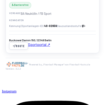
♿ Barrierefrei
VERGABE
BA Neukölln / FB Sport
KENNDATEN
40-02656
Q1-
Kennung (Sportanlagen-ID)
Bauzustandsstufe
Buckower Damm 150, 12349 Berlin
Sportportal ↗
ROUTE
Powered by „Floorball Manager" von Floorball-facts.de
Version: 3.2.2
Instagram