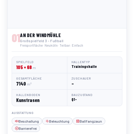
01
AN DER WINDMÜHLE
Großspielfeld 3 - Fußball
Freisportfläche · Neukölln · Teilbar: Einfach
SPIELFELD
HALLENTYP
105 × 68
Trainingshalle
m
GESAMTFLÄCHE
ZUSCHAUER
7140
–
m²
HALLENBODEN
BAUZUSTAND
Kunstrasen
Q1-
AUSSTATTUNG
Beschallung
Beleuchtung
Ballfangzaun
Barrierefrei