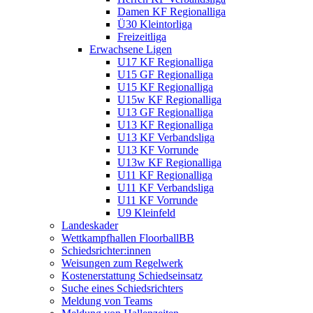
Damen KF Regionalliga
Ü30 Kleintorliga
Freizeitliga
Erwachsene Ligen
U17 KF Regionalliga
U15 GF Regionalliga
U15 KF Regionalliga
U15w KF Regionalliga
U13 GF Regionalliga
U13 KF Regionalliga
U13 KF Verbandsliga
U13 KF Vorrunde
U13w KF Regionalliga
U11 KF Regionalliga
U11 KF Verbandsliga
U11 KF Vorrunde
U9 Kleinfeld
Landeskader
Wettkampfhallen FloorballBB
Schiedsrichter:innen
Weisungen zum Regelwerk
Kostenerstattung Schiedseinsatz
Suche eines Schiedsrichters
Meldung von Teams