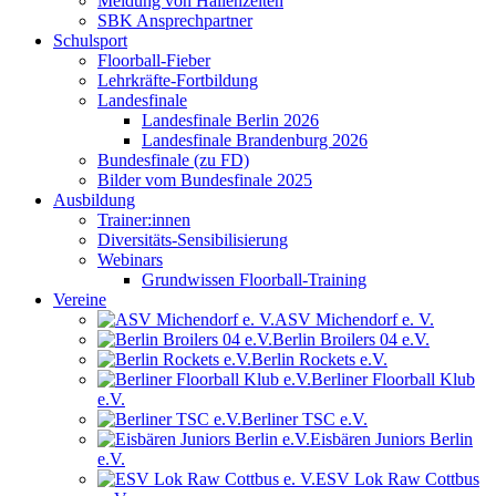
Meldung von Hallenzeiten
SBK Ansprechpartner
Schulsport
Floorball-Fieber
Lehrkräfte-Fortbildung
Landesfinale
Landesfinale Berlin 2026
Landesfinale Brandenburg 2026
Bundesfinale (zu FD)
Bilder vom Bundesfinale 2025
Ausbildung
Trainer:innen
Diversitäts-Sensibilisierung
Webinars
Grundwissen Floorball-Training
Vereine
ASV Michendorf e. V.
Berlin Broilers 04 e.V.
Berlin Rockets e.V.
Berliner Floorball Klub
e.V.
Berliner TSC e.V.
Eisbären Juniors Berlin
e.V.
ESV Lok Raw Cottbus