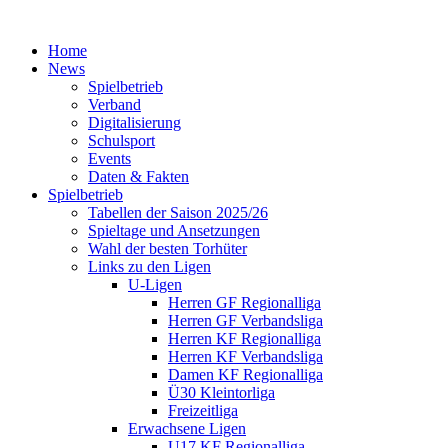
Home
News
Spielbetrieb
Verband
Digitalisierung
Schulsport
Events
Daten & Fakten
Spielbetrieb
Tabellen der Saison 2025/26
Spieltage und Ansetzungen
Wahl der besten Torhüter
Links zu den Ligen
U-Ligen
Herren GF Regionalliga
Herren GF Verbandsliga
Herren KF Regionalliga
Herren KF Verbandsliga
Damen KF Regionalliga
Ü30 Kleintorliga
Freizeitliga
Erwachsene Ligen
U17 KF Regionalliga