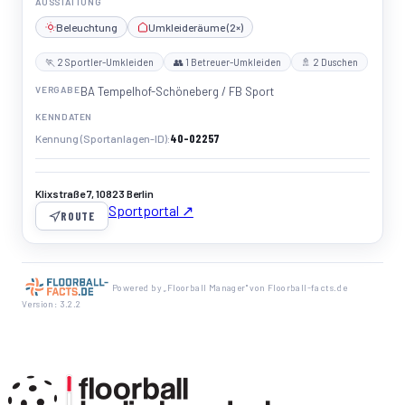
AUSSTATTUNG
Beleuchtung
Umkleideräume (2×)
🏃 2 Sportler-Umkleiden
👥 1 Betreuer-Umkleiden
🚿 2 Duschen
VERGABE
BA Tempelhof-Schöneberg / FB Sport
KENNDATEN
40-02257
Kennung (Sportanlagen-ID)
Klixstraße 7, 10823 Berlin
Sportportal ↗
ROUTE
Powered by „Floorball Manager" von Floorball-facts.de
Version: 3.2.2