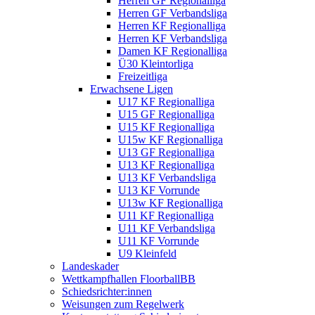
Herren GF Regionalliga
Herren GF Verbandsliga
Herren KF Regionalliga
Herren KF Verbandsliga
Damen KF Regionalliga
Ü30 Kleintorliga
Freizeitliga
Erwachsene Ligen
U17 KF Regionalliga
U15 GF Regionalliga
U15 KF Regionalliga
U15w KF Regionalliga
U13 GF Regionalliga
U13 KF Regionalliga
U13 KF Verbandsliga
U13 KF Vorrunde
U13w KF Regionalliga
U11 KF Regionalliga
U11 KF Verbandsliga
U11 KF Vorrunde
U9 Kleinfeld
Landeskader
Wettkampfhallen FloorballBB
Schiedsrichter:innen
Weisungen zum Regelwerk