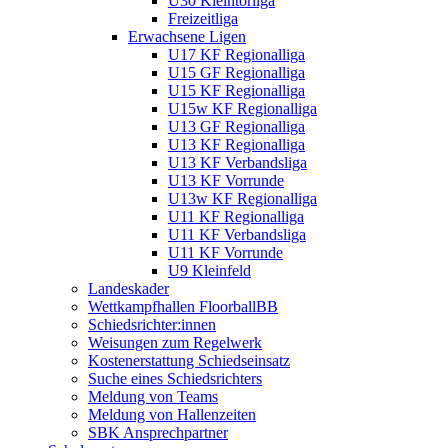
Ü30 Kleintorliga
Freizeitliga
Erwachsene Ligen
U17 KF Regionalliga
U15 GF Regionalliga
U15 KF Regionalliga
U15w KF Regionalliga
U13 GF Regionalliga
U13 KF Regionalliga
U13 KF Verbandsliga
U13 KF Vorrunde
U13w KF Regionalliga
U11 KF Regionalliga
U11 KF Verbandsliga
U11 KF Vorrunde
U9 Kleinfeld
Landeskader
Wettkampfhallen FloorballBB
Schiedsrichter:innen
Weisungen zum Regelwerk
Kostenerstattung Schiedseinsatz
Suche eines Schiedsrichters
Meldung von Teams
Meldung von Hallenzeiten
SBK Ansprechpartner