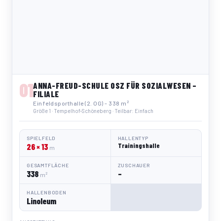
01
ANNA-FREUD-SCHULE OSZ FÜR SOZIALWESEN –
FILIALE
Einfeldsporthalle (2. OG) - 338 m²
Größe 1 · Tempelhof-Schöneberg · Teilbar: Einfach
SPIELFELD
HALLENTYP
26 × 13
Trainingshalle
m
GESAMTFLÄCHE
ZUSCHAUER
338
–
m²
HALLENBODEN
Linoleum