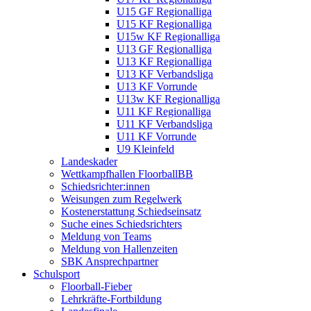
U15 GF Regionalliga
U15 KF Regionalliga
U15w KF Regionalliga
U13 GF Regionalliga
U13 KF Regionalliga
U13 KF Verbandsliga
U13 KF Vorrunde
U13w KF Regionalliga
U11 KF Regionalliga
U11 KF Verbandsliga
U11 KF Vorrunde
U9 Kleinfeld
Landeskader
Wettkampfhallen FloorballBB
Schiedsrichter:innen
Weisungen zum Regelwerk
Kostenerstattung Schiedseinsatz
Suche eines Schiedsrichters
Meldung von Teams
Meldung von Hallenzeiten
SBK Ansprechpartner
Schulsport
Floorball-Fieber
Lehrkräfte-Fortbildung