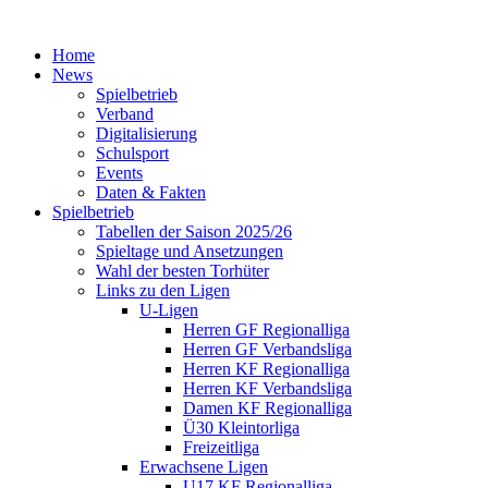
Home
News
Spielbetrieb
Verband
Digitalisierung
Schulsport
Events
Daten & Fakten
Spielbetrieb
Tabellen der Saison 2025/26
Spieltage und Ansetzungen
Wahl der besten Torhüter
Links zu den Ligen
U-Ligen
Herren GF Regionalliga
Herren GF Verbandsliga
Herren KF Regionalliga
Herren KF Verbandsliga
Damen KF Regionalliga
Ü30 Kleintorliga
Freizeitliga
Erwachsene Ligen
U17 KF Regionalliga