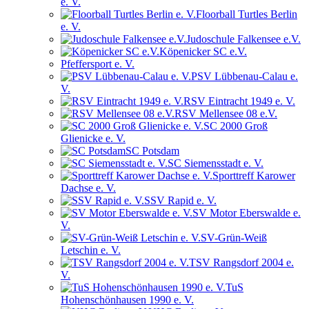
e. V.
Floorball Turtles Berlin
e. V.
Judoschule Falkensee e.V.
Köpenicker SC e.V.
Pfeffersport e. V.
PSV Lübbenau-Calau e.
V.
RSV Eintracht 1949 e. V.
RSV Mellensee 08 e.V.
SC 2000 Groß
Glienicke e. V.
SC Potsdam
SC Siemensstadt e. V.
Sporttreff Karower
Dachse e. V.
SSV Rapid e. V.
SV Motor Eberswalde e.
V.
SV-Grün-Weiß
Letschin e. V.
TSV Rangsdorf 2004 e.
V.
TuS
Hohenschönhausen 1990 e. V.