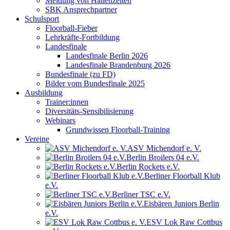
Meldung von Hallenzeiten
SBK Ansprechpartner
Schulsport
Floorball-Fieber
Lehrkräfte-Fortbildung
Landesfinale
Landesfinale Berlin 2026
Landesfinale Brandenburg 2026
Bundesfinale (zu FD)
Bilder vom Bundesfinale 2025
Ausbildung
Trainer:innen
Diversitäts-Sensibilisierung
Webinars
Grundwissen Floorball-Training
Vereine
ASV Michendorf e. V.
Berlin Broilers 04 e.V.
Berlin Rockets e.V.
Berliner Floorball Klub
e.V.
Berliner TSC e.V.
Eisbären Juniors Berlin
e.V.
ESV Lok Raw Cottbus