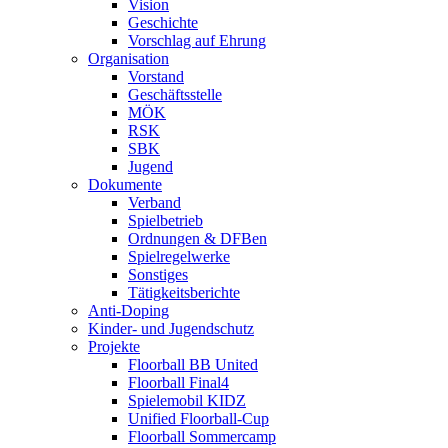
Vision
Geschichte
Vorschlag auf Ehrung
Organisation
Vorstand
Geschäftsstelle
MÖK
RSK
SBK
Jugend
Dokumente
Verband
Spielbetrieb
Ordnungen & DFBen
Spielregelwerke
Sonstiges
Tätigkeitsberichte
Anti-Doping
Kinder- und Jugendschutz
Projekte
Floorball BB United
Floorball Final4
Spielemobil KIDZ
Unified Floorball-Cup
Floorball Sommercamp