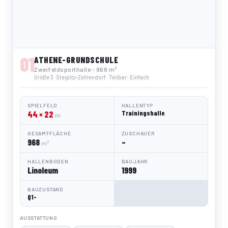
01
ATHENE-GRUNDSCHULE
Zweifeldsporthalle - 968 m²
Größe 3 · Steglitz-Zehlendorf · Teilbar: Einfach
SPIELFELD
HALLENTYP
44 × 22
Trainingshalle
m
GESAMTFLÄCHE
ZUSCHAUER
968
–
m²
HALLENBODEN
BAUJAHR
Linoleum
1999
BAUZUSTAND
Q1-
AUSSTATTUNG