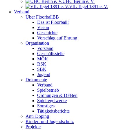
UHC Berlin e. V.
VfL Tegel 1891 e. V.
Verband
Über FloorballBB
Das ist Floorball!
Vision
Geschichte
Vorschlag auf Ehrung
Organisation
Vorstand
Geschäftsstelle
MÖK
RSK
SBK
Jugend
Dokumente
Verband
Spielbetrieb
Ordnungen & DFBen
Spielregelwerke
Sonstiges
Tätigkeitsberichte
Anti-Doping
Kinder- und Jugendschutz
Projekte