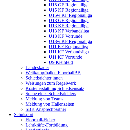
U15 GF Regionalliga
U15 KF Regionalliga
U15w KF Regionalliga
U13 GF Regionalliga
U13 KF Regionalliga
U13 KF Verbandsliga
U13 KF Vorrunde
U13w KF Regionalliga
U11 KF Regionalliga
U11 KF Verbandsliga
U11 KF Vorrunde
U9 Kleinfeld
Landeskader
Wettkampfhallen FloorballBB
Schiedsrichter:innen
Weisungen zum Regelwerk
Kostenerstattung Schiedseinsatz
Suche eines Schiedsrichters
Meldung von Teams
Meldung von Hallenzeiten
SBK Ansprechpartner
Schulsport
Floorball-Fieber
Lehrkräfte-Fortbildung