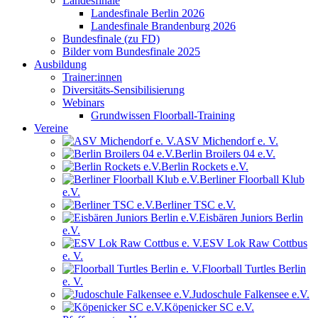
Landesfinale
Landesfinale Berlin 2026
Landesfinale Brandenburg 2026
Bundesfinale (zu FD)
Bilder vom Bundesfinale 2025
Ausbildung
Trainer:innen
Diversitäts-Sensibilisierung
Webinars
Grundwissen Floorball-Training
Vereine
ASV Michendorf e. V.
Berlin Broilers 04 e.V.
Berlin Rockets e.V.
Berliner Floorball Klub
e.V.
Berliner TSC e.V.
Eisbären Juniors Berlin
e.V.
ESV Lok Raw Cottbus
e. V.
Floorball Turtles Berlin
e. V.
Judoschule Falkensee e.V.
Köpenicker SC e.V.