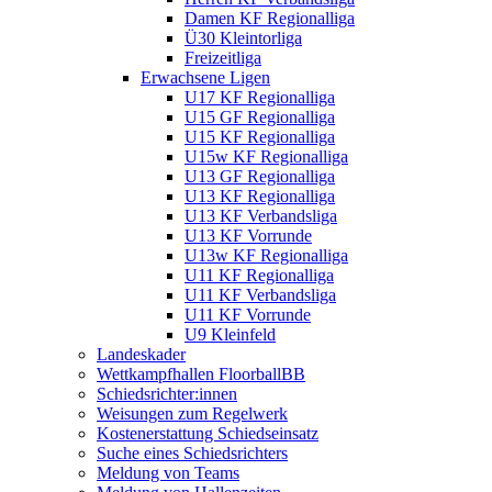
Damen KF Regionalliga
Ü30 Kleintorliga
Freizeitliga
Erwachsene Ligen
U17 KF Regionalliga
U15 GF Regionalliga
U15 KF Regionalliga
U15w KF Regionalliga
U13 GF Regionalliga
U13 KF Regionalliga
U13 KF Verbandsliga
U13 KF Vorrunde
U13w KF Regionalliga
U11 KF Regionalliga
U11 KF Verbandsliga
U11 KF Vorrunde
U9 Kleinfeld
Landeskader
Wettkampfhallen FloorballBB
Schiedsrichter:innen
Weisungen zum Regelwerk
Kostenerstattung Schiedseinsatz
Suche eines Schiedsrichters
Meldung von Teams