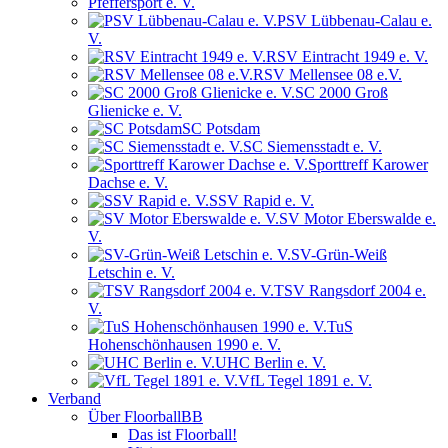
Pfeffersport e. V.
PSV Lübbenau-Calau e.
V.
RSV Eintracht 1949 e. V.
RSV Mellensee 08 e.V.
SC 2000 Groß
Glienicke e. V.
SC Potsdam
SC Siemensstadt e. V.
Sporttreff Karower
Dachse e. V.
SSV Rapid e. V.
SV Motor Eberswalde e.
V.
SV-Grün-Weiß
Letschin e. V.
TSV Rangsdorf 2004 e.
V.
TuS
Hohenschönhausen 1990 e. V.
UHC Berlin e. V.
VfL Tegel 1891 e. V.
Verband
Über FloorballBB
Das ist Floorball!