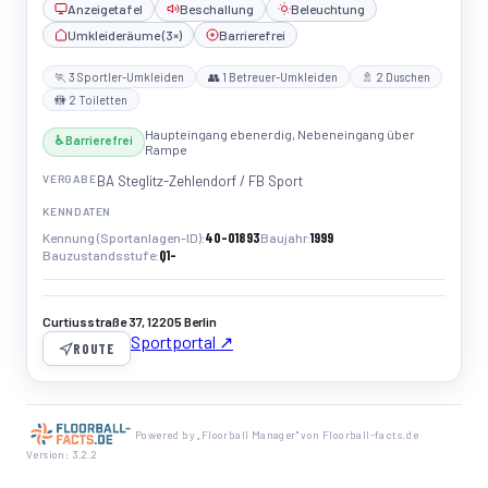
Anzeigetafel
Beschallung
Beleuchtung
Umkleideräume (3×)
Barrierefrei
🏃 3 Sportler-Umkleiden
👥 1 Betreuer-Umkleiden
🚿 2 Duschen
🚻 2 Toiletten
Haupteingang ebenerdig, Nebeneingang über
♿ Barrierefrei
Rampe
VERGABE
BA Steglitz-Zehlendorf / FB Sport
KENNDATEN
40-01893
1999
Kennung (Sportanlagen-ID)
Baujahr
Q1-
Bauzustandsstufe
Curtiusstraße 37, 12205 Berlin
Sportportal ↗
ROUTE
Powered by „Floorball Manager" von Floorball-facts.de
Version: 3.2.2