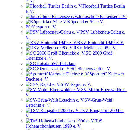
e. V.
Floorball Turtles Berlin
e. V.
Judoschule Falkensee e.V.
Köpenicker SC e.V.
Pfeffersport e. V.
PSV Lübbenau-Calau e.
V.
RSV Eintracht 1949 e. V.
RSV Mellensee 08 e.V.
SC 2000 Groß
Glienicke e. V.
SC Potsdam
SC Siemensstadt e. V.
Sporttreff Karower
Dachse e. V.
SSV Rapid e. V.
SV Motor Eberswalde e.
V.
SV-Grün-Weiß
Letschin e. V.
TSV Rangsdorf 2004 e.
V.
TuS
Hohenschönhausen 1990 e. V.