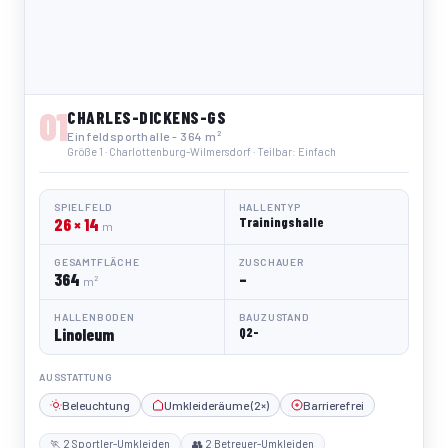
01
CHARLES-DICKENS-GS
Einfeldsporthalle - 364 m²
Größe 1 · Charlottenburg-Wilmersdorf · Teilbar: Einfach
SPIELFELD
HALLENTYP
26 × 14
Trainingshalle
m
GESAMTFLÄCHE
ZUSCHAUER
364
–
m²
HALLENBODEN
BAUZUSTAND
Linoleum
Q2-
AUSSTATTUNG
Beleuchtung
Umkleideräume (2×)
Barrierefrei
🏃 2 Sportler-Umkleiden
👥 2 Betreuer-Umkleiden