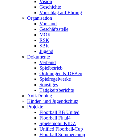
Vision
Geschichte
Vorschlag auf Ehrung
Organisation
Vorstand
Geschäftsstelle
MÖK
RSK
SBK
Jugend
Dokumente
Verband
Spielbetrieb
Ordnungen & DFBen
Spielregelwerke
Sonstiges
Tätigkeitsberichte
Anti-Doping
Kinder- und Jugendschutz
Projekte
Floorball BB United
Floorball Final4
Spielemobil KIDZ
Unified Floorball-Cup
Floorball Sommercamp