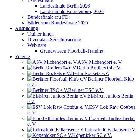
Landesfinale
Landesfinale Berlin 2026
Landesfinale Brandenburg 2026
Bundesfinale (zu FD)
Bilder vom Bundesfinale 2025
Ausbildung
Trainer:innen
Diversitäts-Sensibilisierung
Webinars
Grundwissen Floorball-Training
Vereine
ASV Michendorf e. V.
Berlin Broilers 04 e.V.
Berlin Rockets e.V.
Berliner Floorball Klub
e.V.
Berliner TSC e.V.
Eisbären Juniors Berlin
e.V.
ESV Lok Raw Cottbus
e. V.
Floorball Turtles Berlin
e. V.
Judoschule Falkensee e.V.
Köpenicker SC e.V.