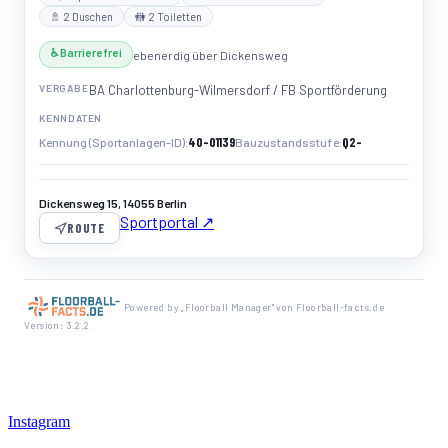
🚿 2 Duschen
🚻 2 Toiletten
♿ Barrierefrei
ebenerdig über Dickensweg
VERGABE
BA Charlottenburg-Wilmersdorf / FB Sportförderung
KENNDATEN
40-01139
Q2-
Kennung (Sportanlagen-ID)
Bauzustandsstufe
Dickensweg 15, 14055 Berlin
Sportportal ↗
ROUTE
Powered by „Floorball Manager" von Floorball-facts.de
Version: 3.2.2
Instagram