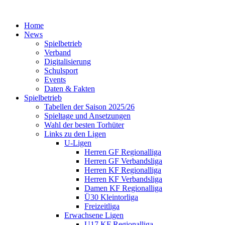
Home
News
Spielbetrieb
Verband
Digitalisierung
Schulsport
Events
Daten & Fakten
Spielbetrieb
Tabellen der Saison 2025/26
Spieltage und Ansetzungen
Wahl der besten Torhüter
Links zu den Ligen
U-Ligen
Herren GF Regionalliga
Herren GF Verbandsliga
Herren KF Regionalliga
Herren KF Verbandsliga
Damen KF Regionalliga
Ü30 Kleintorliga
Freizeitliga
Erwachsene Ligen
U17 KF Regionalliga