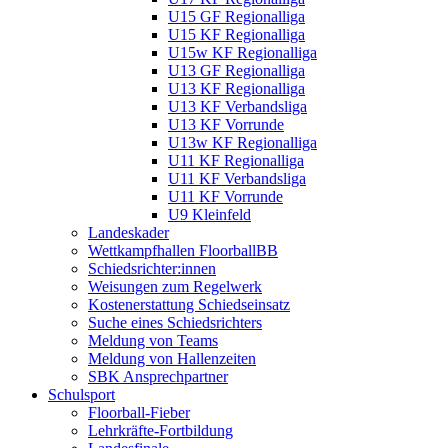
U15 GF Regionalliga
U15 KF Regionalliga
U15w KF Regionalliga
U13 GF Regionalliga
U13 KF Regionalliga
U13 KF Verbandsliga
U13 KF Vorrunde
U13w KF Regionalliga
U11 KF Regionalliga
U11 KF Verbandsliga
U11 KF Vorrunde
U9 Kleinfeld
Landeskader
Wettkampfhallen FloorballBB
Schiedsrichter:innen
Weisungen zum Regelwerk
Kostenerstattung Schiedseinsatz
Suche eines Schiedsrichters
Meldung von Teams
Meldung von Hallenzeiten
SBK Ansprechpartner
Schulsport
Floorball-Fieber
Lehrkräfte-Fortbildung