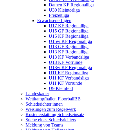
Damen KF Regionalliga
Ü30 Kleintorliga
Freizeitliga
Erwachsene Ligen
U17 KF Regionalliga
U15 GF Regionalliga
U15 KF Regionalliga
U15w KF Regionalliga
U13 GF Regionalliga
U13 KF Regionalliga
U13 KF Verbandsliga
U13 KF Vorrunde
U13w KF Regionalliga
U11 KF Regionalliga
U11 KF Verbandsliga
U11 KF Vorrunde
U9 Kleinfeld
Landeskader
Wettkampfhallen FloorballBB
Schiedsrichter:innen
Weisungen zum Regelwerk
Kostenerstattung Schiedseinsatz
Suche eines Schiedsrichters
Meldung von Teams