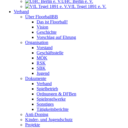
UHC Berlin e. V.
VfL Tegel 1891 e. V.
Verband
Über FloorballBB
Das ist Floorball!
Vision
Geschichte
Vorschlag auf Ehrung
Organisation
Vorstand
Geschäftsstelle
MÖK
RSK
SBK
Jugend
Dokumente
Verband
Spielbetrieb
Ordnungen & DFBen
Spielregelwerke
Sonstiges
Tätigkeitsberichte
Anti-Doping
Kinder- und Jugendschutz
Projekte