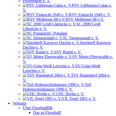
Pfeffersport e. V.
PSV Lübbenau-Calau e.
V.
RSV Eintracht 1949 e. V.
RSV Mellensee 08 e.V.
SC 2000 Groß
Glienicke e. V.
SC Potsdam
SC Siemensstadt e. V.
Sporttreff Karower
Dachse e. V.
SSV Rapid e. V.
SV Motor Eberswalde e.
V.
SV-Grün-Weiß
Letschin e. V.
TSV Rangsdorf 2004 e.
V.
TuS
Hohenschönhausen 1990 e. V.
UHC Berlin e. V.
VfL Tegel 1891 e. V.
Verband
Über FloorballBB
Das ist Floorball!