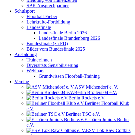
Meldung von Hallenzeiten
SBK Ansprechpartner
Schulsport
Floorball-Fieber
Lehrkräfte-Fortbildung
Landesfinale
Landesfinale Berlin 2026
Landesfinale Brandenburg 2026
Bundesfinale (zu FD)
Bilder vom Bundesfinale 2025
Ausbildung
Trainer:innen
Diversitäts-Sensibilisierung
Webinars
Grundwissen Floorball-Training
Vereine
ASV Michendorf e. V.
Berlin Broilers 04 e.V.
Berlin Rockets e.V.
Berliner Floorball Klub
e.V.
Berliner TSC e.V.
Eisbären Juniors Berlin
e.V.
ESV Lok Raw Cottbus