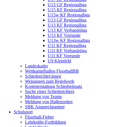
U15 GF Regionalliga
U15 KF Regionalliga
U15w KF Regionalliga
U13 GF Regionalliga
U13 KF Regionalliga
U13 KF Verbandsliga
U13 KF Vorrunde
U13w KF Regionalliga
U11 KF Regionalliga
U11 KF Verbandsliga
U11 KF Vorrunde
U9 Kleinfeld
Landeskader
Wettkampfhallen FloorballBB
Schiedsrichter:innen
Weisungen zum Regelwerk
Kostenerstattung Schiedseinsatz
Suche eines Schiedsrichters
Meldung von Teams
Meldung von Hallenzeiten
SBK Ansprechpartner
Schulsport
Floorball-Fieber
Lehrkräfte-Fortbildung