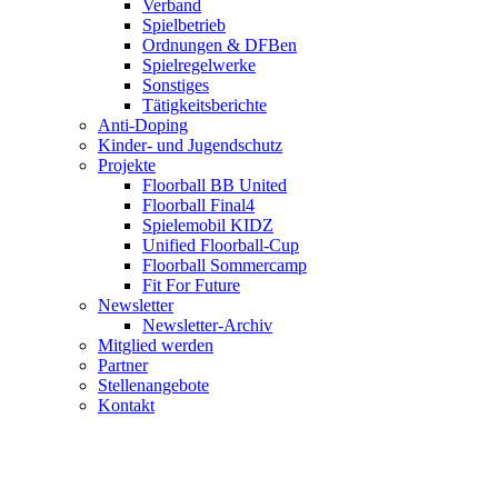
Verband
Spielbetrieb
Ordnungen & DFBen
Spielregelwerke
Sonstiges
Tätigkeitsberichte
Anti-Doping
Kinder- und Jugendschutz
Projekte
Floorball BB United
Floorball Final4
Spielemobil KIDZ
Unified Floorball-Cup
Floorball Sommercamp
Fit For Future
Newsletter
Newsletter-Archiv
Mitglied werden
Partner
Stellenangebote
Kontakt