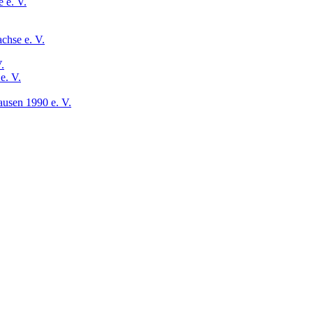
 e. V.
chse e. V.
.
e. V.
usen 1990 e. V.