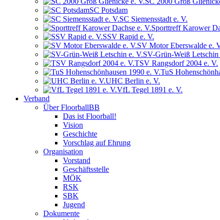
SC 2000 Groß Glienicke
SC Potsdam
SC Siemensstadt e. V.
Sporttreff Karower Da
SSV Rapid e. V.
SV Motor Eberswalde e. V
SV-Grün-Weiß Letschin 
TSV Rangsdorf 2004 e. V.
TuS Hohenschönha
UHC Berlin e. V.
VfL Tegel 1891 e. V.
Verband
Über FloorballBB
Das ist Floorball!
Vision
Geschichte
Vorschlag auf Ehrung
Organisation
Vorstand
Geschäftsstelle
MÖK
RSK
SBK
Jugend
Dokumente