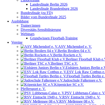
Landesfinale
Landesfinale Berlin 2026
Landesfinale Brandenburg 2026
Bundesfinale (zu FD)
Bilder vom Bundesfinale 2025
Ausbildung
Trainer:innen
Diversitäts-Sensibilisierung
Webinars
Grundwissen Floorball-Training
Vereine
ASV Michendorf e. V.
Berlin Broilers 04 e.V.
Berlin Rockets e.V.
Berliner Floorball Klub e.
Berliner TSC e.V.
Eisbären Juniors Berlin e.
ESV Lok Raw Cottbus e.
Floorball Turtles Berlin e.
Judoschule Falkensee e.V.
Köpenicker SC e.V.
Pfeffersport e. V.
PSV Lübbenau-Calau e. V
RSV Eintracht 1949 e. V.
RSV Mellensee 08 e.V.