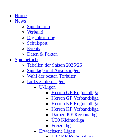
Home
News
Spielbetrieb
Verband
Digitalisierung
Schulsport
Events
Daten & Fakten
Spielbetrieb
Tabellen der Saison 2025/26
Spieltage und Ansetzungen
Wahl der besten Torhüter
Links zu den Ligen
U-Ligen
Herren GF Regionalliga
Herren GF Verbandsliga
Herren KF Regionalliga
Herren KF Verbandsliga
Damen KF Regionalliga
Ü30 Kleintorliga
Freizeitliga
Erwachsene Ligen
U17 KF Regionalliga