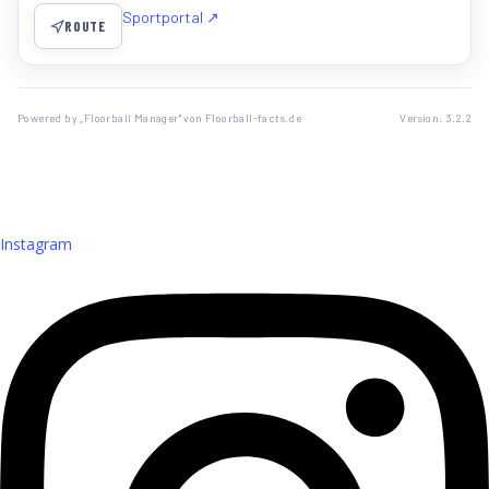
Sportportal ↗
ROUTE
Powered by „Floorball Manager" von Floorball-facts.de
Version: 3.2.2
Instagram