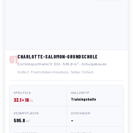
01
CHARLOTTE-SALOMON-GRUNDSCHULE
Einfeldsporthalle (3. OG) - 595,8 m² - Schulgebäude
Größe 2 · Friedrichshain-Kreuzberg · Teilbar: Einfach
SPIELFELD
HALLENTYP
33.1 × 18
Trainingshalle
m
GESAMTFLÄCHE
ZUSCHAUER
595.8
–
m²