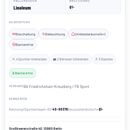
HALLENBODEN
BAUZUSTAND
Linoleum
Q1-
AUSSTATTUNG
Beschallung
Beleuchtung
Umkleideräume (4×)
Barrierefrei
🏃 4 Sportler-Umkleiden
👥 2 Betreuer-Umkleiden
🚿 3 Duschen
♿ Barrierefrei
VERGABE
BA Friedrichshain-Kreuzberg / FB Sport
KENNDATEN
40-00376
Q1-
Kennung (Sportanlagen-ID)
Bauzustandsstufe
Großbeerenstraße 40, 10965 Berlin