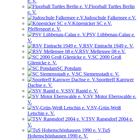
e. V.
Floorball Turtles Berlin
e. V.
Judoschule Falkensee e.V.
Köpenicker SC e.V.
Pfeffersport e. V.
PSV Lübbenau-Calau e.
V.
RSV Eintracht 1949 e. V.
RSV Mellensee 08 e.V.
SC 2000 Groß
Glienicke e. V.
SC Potsdam
SC Siemensstadt e. V.
Sporttreff Karower
Dachse e. V.
SSV Rapid e. V.
SV Motor Eberswalde e.
V.
SV-Grün-Weiß
Letschin e. V.
TSV Rangsdorf 2004 e.
V.
TuS
Hohenschönhausen 1990 e. V.