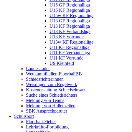
U15 GF Regionalliga
U15 KF Regionalliga
U15w KF Regionalliga
U13 GF Regionalliga
U13 KF Regionalliga
U13 KF Verbandsliga
U13 KF Vorrunde
U13w KF Regionalliga
U11 KF Regionalliga
U11 KF Verbandsliga
U11 KF Vorrunde
U9 Kleinfeld
Landeskader
Wettkampfhallen FloorballBB
Schiedsrichter:innen
Weisungen zum Regelwerk
Kostenerstattung Schiedseinsatz
Suche eines Schiedsrichters
Meldung von Teams
Meldung von Hallenzeiten
SBK Ansprechpartner
Schulsport
Floorball-Fieber
Lehrkräfte-Fortbildung