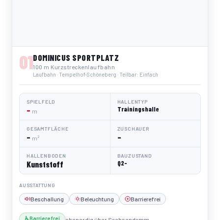
01
DOMINICUS SPORTPLATZ
100 m Kurzstreckenlaufbahn
Laufbahn · Tempelhof-Schöneberg · Teilbar: Einfach
SPIELFELD
HALLENTYP
–
Trainingshalle
m
GESAMTFLÄCHE
ZUSCHAUER
–
–
m²
HALLENBODEN
BAUZUSTAND
Kunststoff
Q2-
AUSSTATTUNG
Beschallung
Beleuchtung
Barrierefrei
♿ Barrierefrei
ebenerdig über Sachsendamm