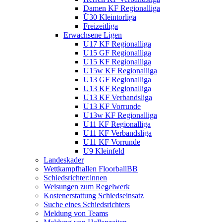
Damen KF Regionalliga
Ü30 Kleintorliga
Freizeitliga
Erwachsene Ligen
U17 KF Regionalliga
U15 GF Regionalliga
U15 KF Regionalliga
U15w KF Regionalliga
U13 GF Regionalliga
U13 KF Regionalliga
U13 KF Verbandsliga
U13 KF Vorrunde
U13w KF Regionalliga
U11 KF Regionalliga
U11 KF Verbandsliga
U11 KF Vorrunde
U9 Kleinfeld
Landeskader
Wettkampfhallen FloorballBB
Schiedsrichter:innen
Weisungen zum Regelwerk
Kostenerstattung Schiedseinsatz
Suche eines Schiedsrichters
Meldung von Teams