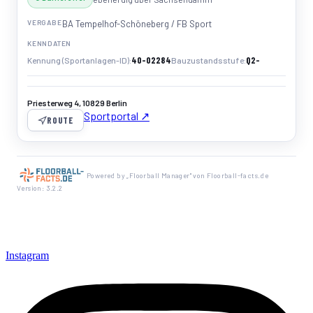
VERGABE
BA Tempelhof-Schöneberg / FB Sport
KENNDATEN
40-02284
Q2-
Kennung (Sportanlagen-ID)
Bauzustandsstufe
Priesterweg 4, 10829 Berlin
Sportportal ↗
ROUTE
Powered by „Floorball Manager" von Floorball-facts.de
Version: 3.2.2
Instagram