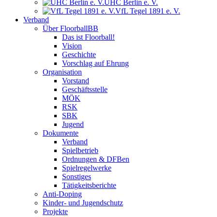
UHC Berlin e. V.
VfL Tegel 1891 e. V.
Verband
Über FloorballBB
Das ist Floorball!
Vision
Geschichte
Vorschlag auf Ehrung
Organisation
Vorstand
Geschäftsstelle
MÖK
RSK
SBK
Jugend
Dokumente
Verband
Spielbetrieb
Ordnungen & DFBen
Spielregelwerke
Sonstiges
Tätigkeitsberichte
Anti-Doping
Kinder- und Jugendschutz
Projekte