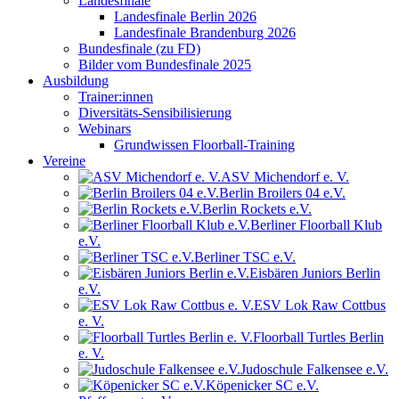
Landesfinale
Landesfinale Berlin 2026
Landesfinale Brandenburg 2026
Bundesfinale (zu FD)
Bilder vom Bundesfinale 2025
Ausbildung
Trainer:innen
Diversitäts-Sensibilisierung
Webinars
Grundwissen Floorball-Training
Vereine
ASV Michendorf e. V.
Berlin Broilers 04 e.V.
Berlin Rockets e.V.
Berliner Floorball Klub
e.V.
Berliner TSC e.V.
Eisbären Juniors Berlin
e.V.
ESV Lok Raw Cottbus
e. V.
Floorball Turtles Berlin
e. V.
Judoschule Falkensee e.V.
Köpenicker SC e.V.