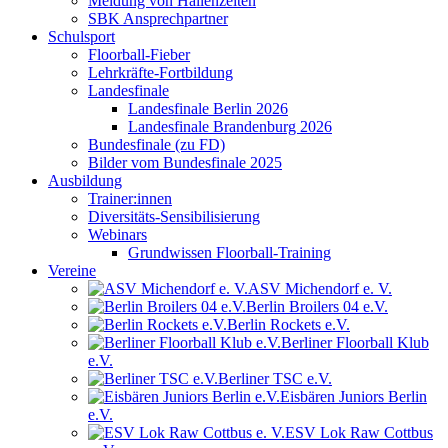
Meldung von Hallenzeiten
SBK Ansprechpartner
Schulsport
Floorball-Fieber
Lehrkräfte-Fortbildung
Landesfinale
Landesfinale Berlin 2026
Landesfinale Brandenburg 2026
Bundesfinale (zu FD)
Bilder vom Bundesfinale 2025
Ausbildung
Trainer:innen
Diversitäts-Sensibilisierung
Webinars
Grundwissen Floorball-Training
Vereine
ASV Michendorf e. V.
Berlin Broilers 04 e.V.
Berlin Rockets e.V.
Berliner Floorball Klub
e.V.
Berliner TSC e.V.
Eisbären Juniors Berlin
e.V.
ESV Lok Raw Cottbus