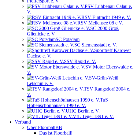
Pfeffersport e. V.
PSV Lübbenau-Calau e.
V.
RSV Eintracht 1949 e. V.
RSV Mellensee 08 e.V.
SC 2000 Groß
Glienicke e. V.
SC Potsdam
SC Siemensstadt e. V.
Sporttreff Karower
Dachse e. V.
SSV Rapid e. V.
SV Motor Eberswalde e.
V.
SV-Grün-Weiß
Letschin e. V.
TSV Rangsdorf 2004 e.
V.
TuS
Hohenschönhausen 1990 e. V.
UHC Berlin e. V.
VfL Tegel 1891 e. V.
Verband
Über FloorballBB
Das ist Floorball!