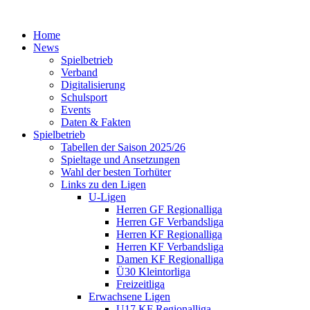
Home
News
Spielbetrieb
Verband
Digitalisierung
Schulsport
Events
Daten & Fakten
Spielbetrieb
Tabellen der Saison 2025/26
Spieltage und Ansetzungen
Wahl der besten Torhüter
Links zu den Ligen
U-Ligen
Herren GF Regionalliga
Herren GF Verbandsliga
Herren KF Regionalliga
Herren KF Verbandsliga
Damen KF Regionalliga
Ü30 Kleintorliga
Freizeitliga
Erwachsene Ligen
U17 KF Regionalliga