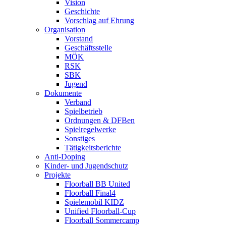
Vision
Geschichte
Vorschlag auf Ehrung
Organisation
Vorstand
Geschäftsstelle
MÖK
RSK
SBK
Jugend
Dokumente
Verband
Spielbetrieb
Ordnungen & DFBen
Spielregelwerke
Sonstiges
Tätigkeitsberichte
Anti-Doping
Kinder- und Jugendschutz
Projekte
Floorball BB United
Floorball Final4
Spielemobil KIDZ
Unified Floorball-Cup
Floorball Sommercamp