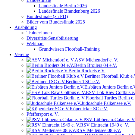
Landesfinale
Landesfinale Berlin 2026
Landesfinale Brandenburg 2026
Bundesfinale (zu FD)
Bilder vom Bundesfinale 2025
Ausbildung
Trainer:innen
Diversitäts-Sensibilisierung
Webinars
Grundwissen Floorball-Training
Vereine
ASV Michendorf e. V.
Berlin Broilers 04 e.V.
Berlin Rockets e.V.
Berliner Floorball Klub e.
Berliner TSC e.V.
Eisbären Juniors Berlin e.
ESV Lok Raw Cottbus e.
Floorball Turtles Berlin e.
Judoschule Falkensee e.V.
Köpenicker SC e.V.
Pfeffersport e. V.
PSV Lübbenau-Calau e. V
RSV Eintracht 1949 e. V.
RSV Mellensee 08 e.V.