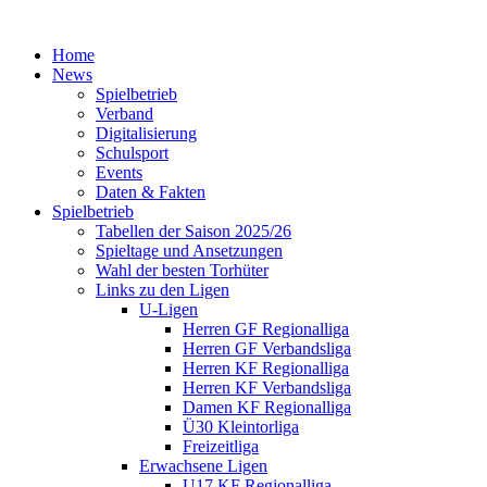
Home
News
Spielbetrieb
Verband
Digitalisierung
Schulsport
Events
Daten & Fakten
Spielbetrieb
Tabellen der Saison 2025/26
Spieltage und Ansetzungen
Wahl der besten Torhüter
Links zu den Ligen
U-Ligen
Herren GF Regionalliga
Herren GF Verbandsliga
Herren KF Regionalliga
Herren KF Verbandsliga
Damen KF Regionalliga
Ü30 Kleintorliga
Freizeitliga
Erwachsene Ligen
U17 KF Regionalliga