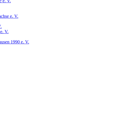
 e. V.
chse e. V.
.
e. V.
usen 1990 e. V.