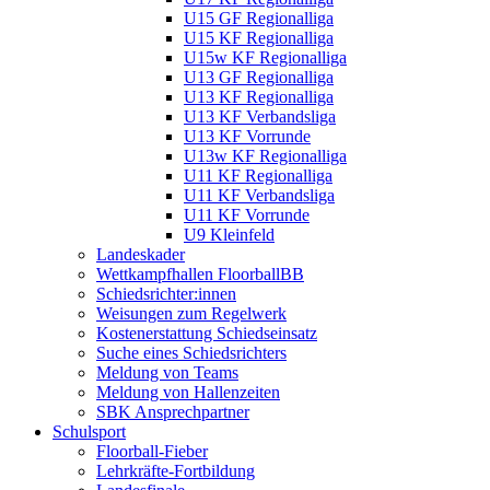
U15 GF Regionalliga
U15 KF Regionalliga
U15w KF Regionalliga
U13 GF Regionalliga
U13 KF Regionalliga
U13 KF Verbandsliga
U13 KF Vorrunde
U13w KF Regionalliga
U11 KF Regionalliga
U11 KF Verbandsliga
U11 KF Vorrunde
U9 Kleinfeld
Landeskader
Wettkampfhallen FloorballBB
Schiedsrichter:innen
Weisungen zum Regelwerk
Kostenerstattung Schiedseinsatz
Suche eines Schiedsrichters
Meldung von Teams
Meldung von Hallenzeiten
SBK Ansprechpartner
Schulsport
Floorball-Fieber
Lehrkräfte-Fortbildung