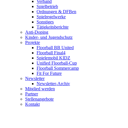
Verband
Spielbetrieb
Ordnungen & DFBen
Spielregelwerke
Sonstiges
Tätigkeitsberichte
Anti-Doping
Kinder- und Jugendschutz
Projekte
Floorball BB United
Floorball Final4
Spielemobil KIDZ
Unified Floorball-Cup
Floorball Sommercamp
Fit For Future
Newsletter
Newsletter-Archiv
Mitglied werden
Partner
Stellenangebote
Kontakt