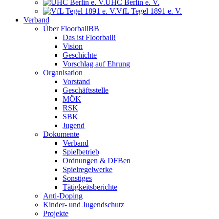
UHC Berlin e. V.
VfL Tegel 1891 e. V.
Verband
Über FloorballBB
Das ist Floorball!
Vision
Geschichte
Vorschlag auf Ehrung
Organisation
Vorstand
Geschäftsstelle
MÖK
RSK
SBK
Jugend
Dokumente
Verband
Spielbetrieb
Ordnungen & DFBen
Spielregelwerke
Sonstiges
Tätigkeitsberichte
Anti-Doping
Kinder- und Jugendschutz
Projekte