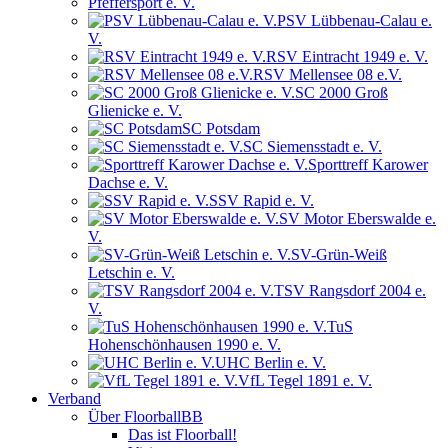
Pfeffersport e. V.
PSV Lübbenau-Calau e.
V.
RSV Eintracht 1949 e. V.
RSV Mellensee 08 e.V.
SC 2000 Groß
Glienicke e. V.
SC Potsdam
SC Siemensstadt e. V.
Sporttreff Karower
Dachse e. V.
SSV Rapid e. V.
SV Motor Eberswalde e.
V.
SV-Grün-Weiß
Letschin e. V.
TSV Rangsdorf 2004 e.
V.
TuS
Hohenschönhausen 1990 e. V.
UHC Berlin e. V.
VfL Tegel 1891 e. V.
Verband
Über FloorballBB
Das ist Floorball!