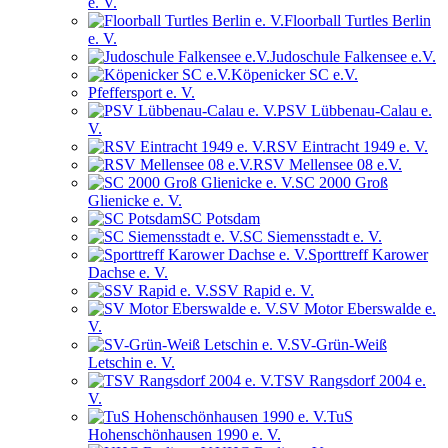
e. V.
Floorball Turtles Berlin
e. V.
Judoschule Falkensee e.V.
Köpenicker SC e.V.
Pfeffersport e. V.
PSV Lübbenau-Calau e.
V.
RSV Eintracht 1949 e. V.
RSV Mellensee 08 e.V.
SC 2000 Groß
Glienicke e. V.
SC Potsdam
SC Siemensstadt e. V.
Sporttreff Karower
Dachse e. V.
SSV Rapid e. V.
SV Motor Eberswalde e.
V.
SV-Grün-Weiß
Letschin e. V.
TSV Rangsdorf 2004 e.
V.
TuS
Hohenschönhausen 1990 e. V.