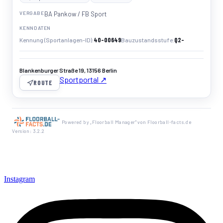
VERGABE
BA Pankow / FB Sport
KENNDATEN
40-00649
Q2-
Kennung (Sportanlagen-ID)
Bauzustandsstufe
Blankenburger Straße 19, 13156 Berlin
Sportportal ↗
ROUTE
Powered by „Floorball Manager" von Floorball-facts.de
Version: 3.2.2
Instagram