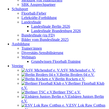
Meldung von Hallenzeiten
SBK Ansprechpartner
Schulsport
Floorball-Fieber
Lehrkräfte-Fortbildung
Landesfinale
Landesfinale Berlin 2026
Landesfinale Brandenburg 2026
Bundesfinale (zu FD)
Bilder vom Bundesfinale 2025
Ausbildung
Trainer:innen
Diversitäts-Sensibilisierung
Webinars
Grundwissen Floorball-Training
Vereine
ASV Michendorf e. V.
Berlin Broilers 04 e.V.
Berlin Rockets e.V.
Berliner Floorball Klub
e.V.
Berliner TSC e.V.
Eisbären Juniors Berlin
e.V.
ESV Lok Raw Cottbus