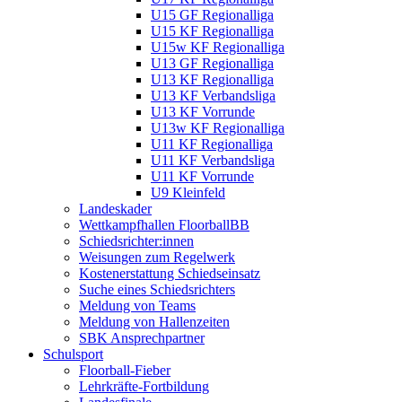
U15 GF Regionalliga
U15 KF Regionalliga
U15w KF Regionalliga
U13 GF Regionalliga
U13 KF Regionalliga
U13 KF Verbandsliga
U13 KF Vorrunde
U13w KF Regionalliga
U11 KF Regionalliga
U11 KF Verbandsliga
U11 KF Vorrunde
U9 Kleinfeld
Landeskader
Wettkampfhallen FloorballBB
Schiedsrichter:innen
Weisungen zum Regelwerk
Kostenerstattung Schiedseinsatz
Suche eines Schiedsrichters
Meldung von Teams
Meldung von Hallenzeiten
SBK Ansprechpartner
Schulsport
Floorball-Fieber
Lehrkräfte-Fortbildung