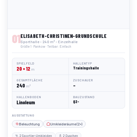
01
ELISABETH-CHRISTINEN-GRUNDSCHULE
Sporthalle - 240 m² - Einzelhalle
Größe 1 · Pankow · Teilbar: Einfach
SPIELFELD
HALLENTYP
20 × 12
Trainingshalle
m
GESAMTFLÄCHE
ZUSCHAUER
240
–
m²
HALLENBODEN
BAUZUSTAND
Linoleum
Q2-
AUSSTATTUNG
Beleuchtung
Umkleideräume (2×)
🏃 2 Sportler-Umkleiden
🚿 2 Duschen