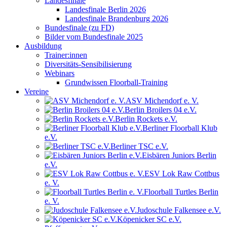
Landesfinale
Landesfinale Berlin 2026
Landesfinale Brandenburg 2026
Bundesfinale (zu FD)
Bilder vom Bundesfinale 2025
Ausbildung
Trainer:innen
Diversitäts-Sensibilisierung
Webinars
Grundwissen Floorball-Training
Vereine
ASV Michendorf e. V.
Berlin Broilers 04 e.V.
Berlin Rockets e.V.
Berliner Floorball Klub
e.V.
Berliner TSC e.V.
Eisbären Juniors Berlin
e.V.
ESV Lok Raw Cottbus
e. V.
Floorball Turtles Berlin
e. V.
Judoschule Falkensee e.V.
Köpenicker SC e.V.