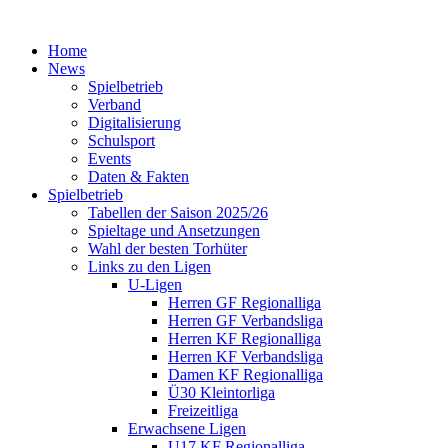
Home
News
Spielbetrieb
Verband
Digitalisierung
Schulsport
Events
Daten & Fakten
Spielbetrieb
Tabellen der Saison 2025/26
Spieltage und Ansetzungen
Wahl der besten Torhüter
Links zu den Ligen
U-Ligen
Herren GF Regionalliga
Herren GF Verbandsliga
Herren KF Regionalliga
Herren KF Verbandsliga
Damen KF Regionalliga
Ü30 Kleintorliga
Freizeitliga
Erwachsene Ligen
U17 KF Regionalliga