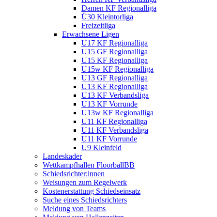
Damen KF Regionalliga
Ü30 Kleintorliga
Freizeitliga
Erwachsene Ligen
U17 KF Regionalliga
U15 GF Regionalliga
U15 KF Regionalliga
U15w KF Regionalliga
U13 GF Regionalliga
U13 KF Regionalliga
U13 KF Verbandsliga
U13 KF Vorrunde
U13w KF Regionalliga
U11 KF Regionalliga
U11 KF Verbandsliga
U11 KF Vorrunde
U9 Kleinfeld
Landeskader
Wettkampfhallen FloorballBB
Schiedsrichter:innen
Weisungen zum Regelwerk
Kostenerstattung Schiedseinsatz
Suche eines Schiedsrichters
Meldung von Teams