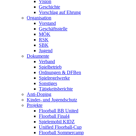
Vision
Geschichte
Vorschlag auf Ehrung
Organisation
Vorstand
Geschäftsstelle
MÖK
RSK
SBK
Jugend
Dokumente
Verband
Spielbetrieb
Ordnungen & DFBen
Spielregelwerke
Sonstiges
Tätigkeitsberichte
Anti-Doping
Kinder- und Jugendschutz
Projekte
Floorball BB United
Floorball Final4
Spielemobil KIDZ
Unified Floorball-Cup
Floorball Sommercamp