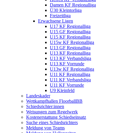
Damen KF Regionalliga
Ü30 Kleintorliga
Freizeitliga
Erwachsene Ligen
U17 KF Regionalliga
U15 GF Regionalliga
U15 KF Regionalliga
U15w KF Regionalliga
U13 GF Regionalliga
U13 KF Regionalliga
U13 KF Verbandsliga
U13 KF Vorrunde
U13w KF Regionalliga
U11 KF Regionalliga
U11 KF Verbandsliga
U11 KF Vorrunde
U9 Kleinfeld
Landeskader
Wettkampfhallen FloorballBB
Schiedsrichter:innen
Weisungen zum Regelwerk
Kostenerstattung Schiedseinsatz
Suche eines Schiedsrichters
Meldung von Teams