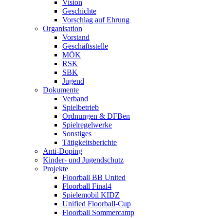
Vision
Geschichte
Vorschlag auf Ehrung
Organisation
Vorstand
Geschäftsstelle
MÖK
RSK
SBK
Jugend
Dokumente
Verband
Spielbetrieb
Ordnungen & DFBen
Spielregelwerke
Sonstiges
Tätigkeitsberichte
Anti-Doping
Kinder- und Jugendschutz
Projekte
Floorball BB United
Floorball Final4
Spielemobil KIDZ
Unified Floorball-Cup
Floorball Sommercamp