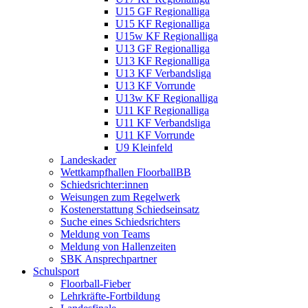
U15 GF Regionalliga
U15 KF Regionalliga
U15w KF Regionalliga
U13 GF Regionalliga
U13 KF Regionalliga
U13 KF Verbandsliga
U13 KF Vorrunde
U13w KF Regionalliga
U11 KF Regionalliga
U11 KF Verbandsliga
U11 KF Vorrunde
U9 Kleinfeld
Landeskader
Wettkampfhallen FloorballBB
Schiedsrichter:innen
Weisungen zum Regelwerk
Kostenerstattung Schiedseinsatz
Suche eines Schiedsrichters
Meldung von Teams
Meldung von Hallenzeiten
SBK Ansprechpartner
Schulsport
Floorball-Fieber
Lehrkräfte-Fortbildung