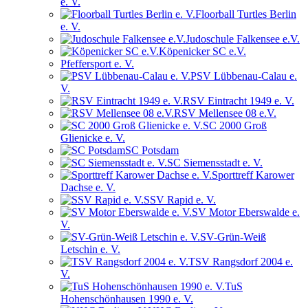
e. V.
Floorball Turtles Berlin
e. V.
Judoschule Falkensee e.V.
Köpenicker SC e.V.
Pfeffersport e. V.
PSV Lübbenau-Calau e.
V.
RSV Eintracht 1949 e. V.
RSV Mellensee 08 e.V.
SC 2000 Groß
Glienicke e. V.
SC Potsdam
SC Siemensstadt e. V.
Sporttreff Karower
Dachse e. V.
SSV Rapid e. V.
SV Motor Eberswalde e.
V.
SV-Grün-Weiß
Letschin e. V.
TSV Rangsdorf 2004 e.
V.
TuS
Hohenschönhausen 1990 e. V.