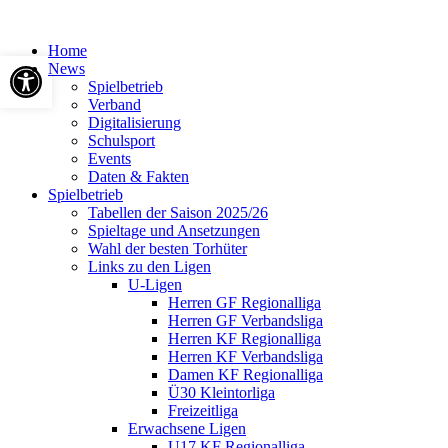
Home
Werkzeugleiste öffnen
News
Spielbetrieb
Verband
Digitalisierung
Schulsport
Events
Daten & Fakten
Spielbetrieb
Tabellen der Saison 2025/26
Spieltage und Ansetzungen
Wahl der besten Torhüter
Links zu den Ligen
U-Ligen
Herren GF Regionalliga
Herren GF Verbandsliga
Herren KF Regionalliga
Herren KF Verbandsliga
Damen KF Regionalliga
Ü30 Kleintorliga
Freizeitliga
Erwachsene Ligen
U17 KF Regionalliga