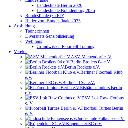
Landesfinale
Landesfinale Berlin 2026
Landesfinale Brandenburg 2026
Bundesfinale (zu FD)
Bilder vom Bundesfinale 2025
Ausbildung
Trainer:innen
Diversitäts-Sensibilisierung
Webinars
Grundwissen Floorball-Training
Vereine
ASV Michendorf e. V.
Berlin Broilers 04 e.V.
Berlin Rockets e.V.
Berliner Floorball Klub
e.V.
Berliner TSC e.V.
Eisbären Juniors Berlin
e.V.
ESV Lok Raw Cottbus
e. V.
Floorball Turtles Berlin
e. V.
Judoschule Falkensee e.V.
Köpenicker SC e.V.