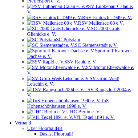
Pfeffersport e. V.
PSV Lübbenau-Calau e.
V.
RSV Eintracht 1949 e. V.
RSV Mellensee 08 e.V.
SC 2000 Groß
Glienicke e. V.
SC Potsdam
SC Siemensstadt e. V.
Sporttreff Karower
Dachse e. V.
SSV Rapid e. V.
SV Motor Eberswalde e.
V.
SV-Grün-Weiß
Letschin e. V.
TSV Rangsdorf 2004 e.
V.
TuS
Hohenschönhausen 1990 e. V.
UHC Berlin e. V.
VfL Tegel 1891 e. V.
Verband
Über FloorballBB
Das ist Floorball!