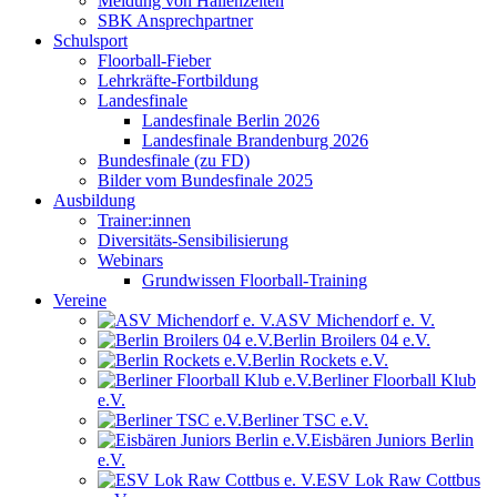
Meldung von Hallenzeiten
SBK Ansprechpartner
Schulsport
Floorball-Fieber
Lehrkräfte-Fortbildung
Landesfinale
Landesfinale Berlin 2026
Landesfinale Brandenburg 2026
Bundesfinale (zu FD)
Bilder vom Bundesfinale 2025
Ausbildung
Trainer:innen
Diversitäts-Sensibilisierung
Webinars
Grundwissen Floorball-Training
Vereine
ASV Michendorf e. V.
Berlin Broilers 04 e.V.
Berlin Rockets e.V.
Berliner Floorball Klub
e.V.
Berliner TSC e.V.
Eisbären Juniors Berlin
e.V.
ESV Lok Raw Cottbus