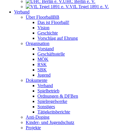
UHC Berlin e. V.
VfL Tegel 1891 e. V.
Verband
Über FloorballBB
Das ist Floorball!
Vision
Geschichte
Vorschlag auf Ehrung
Organisation
Vorstand
Geschäftsstelle
MÖK
RSK
SBK
Jugend
Dokumente
Verband
Spielbetrieb
Ordnungen & DFBen
Spielregelwerke
Sonstiges
Tätigkeitsberichte
Anti-Doping
Kinder- und Jugendschutz
Projekte