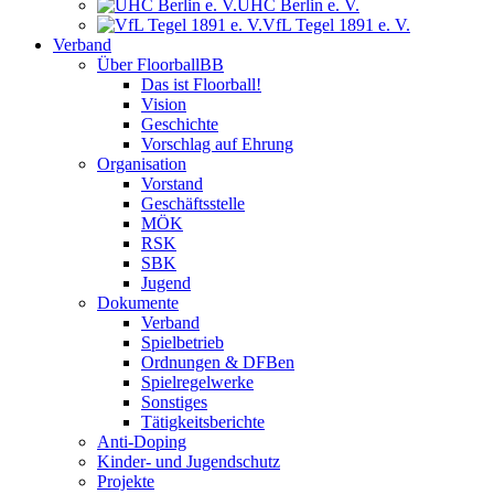
UHC Berlin e. V.
VfL Tegel 1891 e. V.
Verband
Über FloorballBB
Das ist Floorball!
Vision
Geschichte
Vorschlag auf Ehrung
Organisation
Vorstand
Geschäftsstelle
MÖK
RSK
SBK
Jugend
Dokumente
Verband
Spielbetrieb
Ordnungen & DFBen
Spielregelwerke
Sonstiges
Tätigkeitsberichte
Anti-Doping
Kinder- und Jugendschutz
Projekte