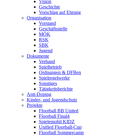
Vision
Geschichte
Vorschlag auf Ehrung
Organisation
Vorstand
Geschäftsstelle
MÖK
RSK
SBK
Jugend
Dokumente
Verband
Spielbetrieb
Ordnungen & DFBen
Spielregelwerke
Sonstiges
Tätigkeitsberichte
Anti-Doping
Kinder- und Jugendschutz
Projekte
Floorball BB United
Floorball Final4
Spielemobil KIDZ
Unified Floorball-Cup
Floorball Sommercamp