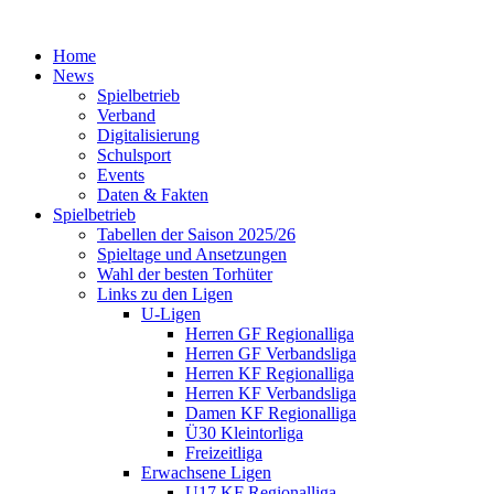
Home
News
Spielbetrieb
Verband
Digitalisierung
Schulsport
Events
Daten & Fakten
Spielbetrieb
Tabellen der Saison 2025/26
Spieltage und Ansetzungen
Wahl der besten Torhüter
Links zu den Ligen
U-Ligen
Herren GF Regionalliga
Herren GF Verbandsliga
Herren KF Regionalliga
Herren KF Verbandsliga
Damen KF Regionalliga
Ü30 Kleintorliga
Freizeitliga
Erwachsene Ligen
U17 KF Regionalliga