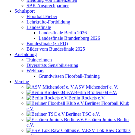
Meldung von Hallenzeiten
SBK Ansprechpartner
Schulsport
Floorball-Fieber
Lehrkräfte-Fortbildung
Landesfinale
Landesfinale Berlin 2026
Landesfinale Brandenburg 2026
Bundesfinale (zu FD)
Bilder vom Bundesfinale 2025
Ausbildung
Trainer:innen
Diversitäts-Sensibilisierung
Webinars
Grundwissen Floorball-Training
Vereine
ASV Michendorf e. V.
Berlin Broilers 04 e.V.
Berlin Rockets e.V.
Berliner Floorball Klub
e.V.
Berliner TSC e.V.
Eisbären Juniors Berlin
e.V.
ESV Lok Raw Cottbus