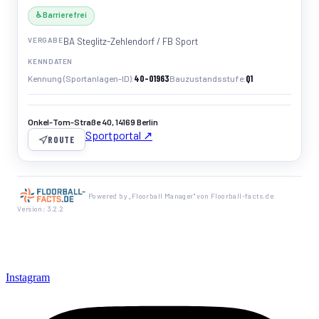
♿ Barrierefrei
VERGABE
BA Steglitz-Zehlendorf / FB Sport
KENNDATEN
40-01963
Q1
Kennung (Sportanlagen-ID)
Bauzustandsstufe
Onkel-Tom-Straße 40, 14169 Berlin
Sportportal ↗
ROUTE
Powered by „Floorball Manager" von Floorball-facts.de
Version: 3.2.2
Instagram