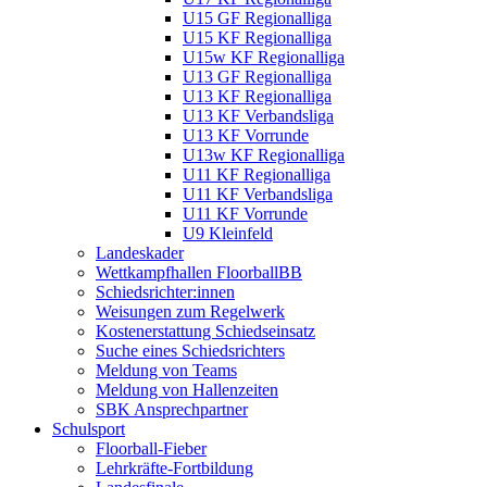
U15 GF Regionalliga
U15 KF Regionalliga
U15w KF Regionalliga
U13 GF Regionalliga
U13 KF Regionalliga
U13 KF Verbandsliga
U13 KF Vorrunde
U13w KF Regionalliga
U11 KF Regionalliga
U11 KF Verbandsliga
U11 KF Vorrunde
U9 Kleinfeld
Landeskader
Wettkampfhallen FloorballBB
Schiedsrichter:innen
Weisungen zum Regelwerk
Kostenerstattung Schiedseinsatz
Suche eines Schiedsrichters
Meldung von Teams
Meldung von Hallenzeiten
SBK Ansprechpartner
Schulsport
Floorball-Fieber
Lehrkräfte-Fortbildung