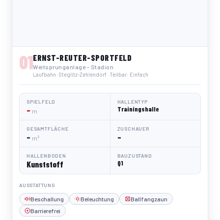
01
ERNST-REUTER-SPORTFELD
Weitsprunganlage - Stadion
Laufbahn · Steglitz-Zehlendorf · Teilbar: Einfach
SPIELFELD
HALLENTYP
–
Trainingshalle
m
GESAMTFLÄCHE
ZUSCHAUER
–
–
m²
HALLENBODEN
BAUZUSTAND
Kunststoff
Q1
AUSSTATTUNG
Beschallung
Beleuchtung
Ballfangzaun
Barrierefrei