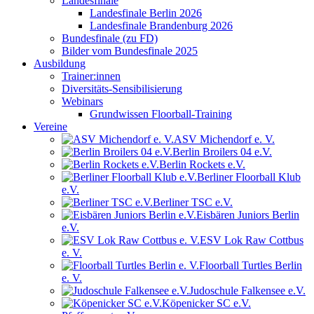
Landesfinale
Landesfinale Berlin 2026
Landesfinale Brandenburg 2026
Bundesfinale (zu FD)
Bilder vom Bundesfinale 2025
Ausbildung
Trainer:innen
Diversitäts-Sensibilisierung
Webinars
Grundwissen Floorball-Training
Vereine
ASV Michendorf e. V.
Berlin Broilers 04 e.V.
Berlin Rockets e.V.
Berliner Floorball Klub
e.V.
Berliner TSC e.V.
Eisbären Juniors Berlin
e.V.
ESV Lok Raw Cottbus
e. V.
Floorball Turtles Berlin
e. V.
Judoschule Falkensee e.V.
Köpenicker SC e.V.