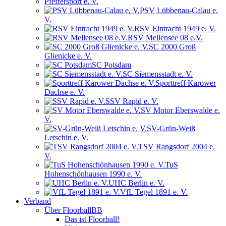
Pfeffersport e. V.
PSV Lübbenau-Calau e.
V.
RSV Eintracht 1949 e. V.
RSV Mellensee 08 e.V.
SC 2000 Groß
Glienicke e. V.
SC Potsdam
SC Siemensstadt e. V.
Sporttreff Karower
Dachse e. V.
SSV Rapid e. V.
SV Motor Eberswalde e.
V.
SV-Grün-Weiß
Letschin e. V.
TSV Rangsdorf 2004 e.
V.
TuS
Hohenschönhausen 1990 e. V.
UHC Berlin e. V.
VfL Tegel 1891 e. V.
Verband
Über FloorballBB
Das ist Floorball!