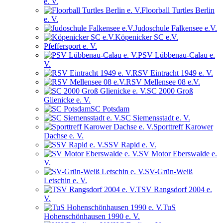
e. V.
Floorball Turtles Berlin
e. V.
Judoschule Falkensee e.V.
Köpenicker SC e.V.
Pfeffersport e. V.
PSV Lübbenau-Calau e.
V.
RSV Eintracht 1949 e. V.
RSV Mellensee 08 e.V.
SC 2000 Groß
Glienicke e. V.
SC Potsdam
SC Siemensstadt e. V.
Sporttreff Karower
Dachse e. V.
SSV Rapid e. V.
SV Motor Eberswalde e.
V.
SV-Grün-Weiß
Letschin e. V.
TSV Rangsdorf 2004 e.
V.
TuS
Hohenschönhausen 1990 e. V.