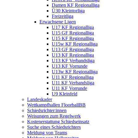
Damen KF Regionalliga
Ü30 Kleintorliga
Freizeitliga
Erwachsene Ligen
U17 KF Regionalliga
U15 GF Regionalliga
U15 KF Regionalliga
U15w KF Regionalliga
U13 GF Regionalliga
U13 KF Regionalliga
U13 KF Verbandsliga
U13 KF Vorrunde
U13w KF Regionalliga
U11 KF Regionalliga
U11 KF Verbandsliga
U11 KF Vorrunde
U9 Kleinfeld
Landeskader
Wettkampfhallen FloorballBB
Schiedsrichter:innen
Weisungen zum Regelwerk
Kostenerstattung Schiedseinsatz
Suche eines Schiedsrichters
Meldung von Teams