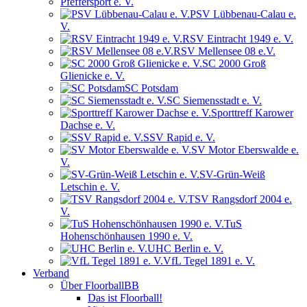
Pfeffersport e. V.
PSV Lübbenau-Calau e.
V.
RSV Eintracht 1949 e. V.
RSV Mellensee 08 e.V.
SC 2000 Groß
Glienicke e. V.
SC Potsdam
SC Siemensstadt e. V.
Sporttreff Karower
Dachse e. V.
SSV Rapid e. V.
SV Motor Eberswalde e.
V.
SV-Grün-Weiß
Letschin e. V.
TSV Rangsdorf 2004 e.
V.
TuS
Hohenschönhausen 1990 e. V.
UHC Berlin e. V.
VfL Tegel 1891 e. V.
Verband
Über FloorballBB
Das ist Floorball!