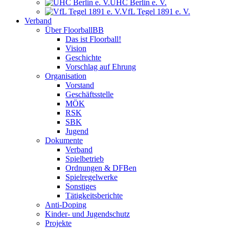
UHC Berlin e. V.
VfL Tegel 1891 e. V.
Verband
Über FloorballBB
Das ist Floorball!
Vision
Geschichte
Vorschlag auf Ehrung
Organisation
Vorstand
Geschäftsstelle
MÖK
RSK
SBK
Jugend
Dokumente
Verband
Spielbetrieb
Ordnungen & DFBen
Spielregelwerke
Sonstiges
Tätigkeitsberichte
Anti-Doping
Kinder- und Jugendschutz
Projekte