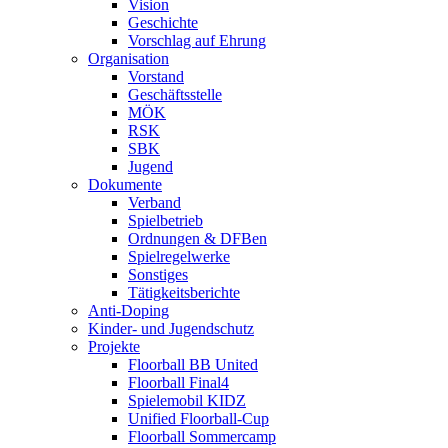
Vision
Geschichte
Vorschlag auf Ehrung
Organisation
Vorstand
Geschäftsstelle
MÖK
RSK
SBK
Jugend
Dokumente
Verband
Spielbetrieb
Ordnungen & DFBen
Spielregelwerke
Sonstiges
Tätigkeitsberichte
Anti-Doping
Kinder- und Jugendschutz
Projekte
Floorball BB United
Floorball Final4
Spielemobil KIDZ
Unified Floorball-Cup
Floorball Sommercamp