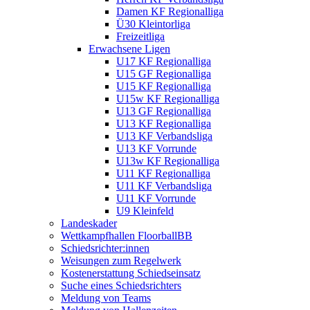
Damen KF Regionalliga
Ü30 Kleintorliga
Freizeitliga
Erwachsene Ligen
U17 KF Regionalliga
U15 GF Regionalliga
U15 KF Regionalliga
U15w KF Regionalliga
U13 GF Regionalliga
U13 KF Regionalliga
U13 KF Verbandsliga
U13 KF Vorrunde
U13w KF Regionalliga
U11 KF Regionalliga
U11 KF Verbandsliga
U11 KF Vorrunde
U9 Kleinfeld
Landeskader
Wettkampfhallen FloorballBB
Schiedsrichter:innen
Weisungen zum Regelwerk
Kostenerstattung Schiedseinsatz
Suche eines Schiedsrichters
Meldung von Teams