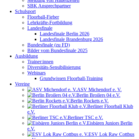
Meldung von Hallenzeiten
SBK Ansprechpartner
Schulsport
Floorball-Fieber
Lehrkräfte-Fortbildung
Landesfinale
Landesfinale Berlin 2026
Landesfinale Brandenburg 2026
Bundesfinale (zu FD)
Bilder vom Bundesfinale 2025
Ausbildung
Trainer:innen
Diversitäts-Sensibilisierung
Webinars
Grundwissen Floorball-Training
Vereine
ASV Michendorf e. V.
Berlin Broilers 04 e.V.
Berlin Rockets e.V.
Berliner Floorball Klub
e.V.
Berliner TSC e.V.
Eisbären Juniors Berlin
e.V.
ESV Lok Raw Cottbus