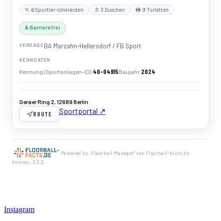
🏃 6 Sportler-Umkleiden
🚿 3 Duschen
🚻 9 Toiletten
♿ Barrierefrei
VERGABE
BA Marzahn-Hellersdorf / FB Sport
KENNDATEN
40-04915
2024
Kennung (Sportanlagen-ID)
Baujahr
Geraer Ring 2, 12689 Berlin
Sportportal ↗
ROUTE
Powered by „Floorball Manager" von Floorball-facts.de
Version: 3.2.2
Instagram