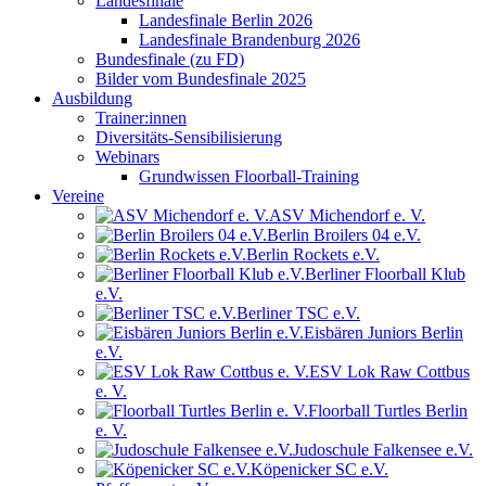
Landesfinale
Landesfinale Berlin 2026
Landesfinale Brandenburg 2026
Bundesfinale (zu FD)
Bilder vom Bundesfinale 2025
Ausbildung
Trainer:innen
Diversitäts-Sensibilisierung
Webinars
Grundwissen Floorball-Training
Vereine
ASV Michendorf e. V.
Berlin Broilers 04 e.V.
Berlin Rockets e.V.
Berliner Floorball Klub
e.V.
Berliner TSC e.V.
Eisbären Juniors Berlin
e.V.
ESV Lok Raw Cottbus
e. V.
Floorball Turtles Berlin
e. V.
Judoschule Falkensee e.V.
Köpenicker SC e.V.