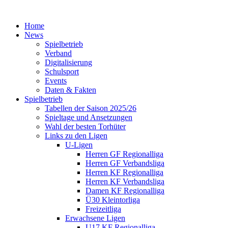
Home
News
Spielbetrieb
Verband
Digitalisierung
Schulsport
Events
Daten & Fakten
Spielbetrieb
Tabellen der Saison 2025/26
Spieltage und Ansetzungen
Wahl der besten Torhüter
Links zu den Ligen
U-Ligen
Herren GF Regionalliga
Herren GF Verbandsliga
Herren KF Regionalliga
Herren KF Verbandsliga
Damen KF Regionalliga
Ü30 Kleintorliga
Freizeitliga
Erwachsene Ligen
U17 KF Regionalliga