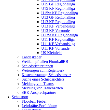
U15 GF Regionalliga
U15 KF Regionalliga
U15w KF Regionalliga
U13 GF Regionalliga
U13 KF Regionalliga
U13 KF Verbandsliga
U13 KF Vorrunde
U13w KF Regionalliga
U11 KF Regionalliga
U11 KF Verbandsliga
U11 KF Vorrunde
U9 Kleinfeld
Landeskader
Wettkampfhallen FloorballBB
Schiedsrichter:innen
Weisungen zum Regelwerk
Kostenerstattung Schiedseinsatz
Suche eines Schiedsrichters
Meldung von Teams
Meldung von Hallenzeiten
SBK Ansprechpartner
Schulsport
Floorball-Fieber
Lehrkräfte-Fortbildung