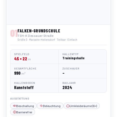
01
FALKEN-GRUNDSCHULE
TSH-K Dessauer Straße
Größe 3 · Marzahn-Hellersdorf · Teilbar: Einfach
SPIELFELD
HALLENTYP
45 × 22
Trainingshalle
m
GESAMTFLÄCHE
ZUSCHAUER
990
–
m²
HALLENBODEN
BAUJAHR
Kunststoff
2024
AUSSTATTUNG
Beschallung
Beleuchtung
Umkleideräume (6×)
Barrierefrei