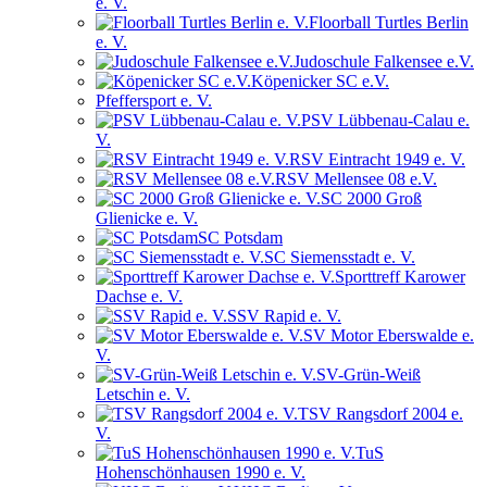
e. V.
Floorball Turtles Berlin
e. V.
Judoschule Falkensee e.V.
Köpenicker SC e.V.
Pfeffersport e. V.
PSV Lübbenau-Calau e.
V.
RSV Eintracht 1949 e. V.
RSV Mellensee 08 e.V.
SC 2000 Groß
Glienicke e. V.
SC Potsdam
SC Siemensstadt e. V.
Sporttreff Karower
Dachse e. V.
SSV Rapid e. V.
SV Motor Eberswalde e.
V.
SV-Grün-Weiß
Letschin e. V.
TSV Rangsdorf 2004 e.
V.
TuS
Hohenschönhausen 1990 e. V.