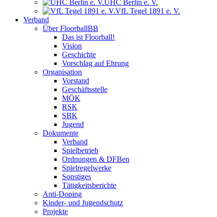
UHC Berlin e. V.
VfL Tegel 1891 e. V.
Verband
Über FloorballBB
Das ist Floorball!
Vision
Geschichte
Vorschlag auf Ehrung
Organisation
Vorstand
Geschäftsstelle
MÖK
RSK
SBK
Jugend
Dokumente
Verband
Spielbetrieb
Ordnungen & DFBen
Spielregelwerke
Sonstiges
Tätigkeitsberichte
Anti-Doping
Kinder- und Jugendschutz
Projekte