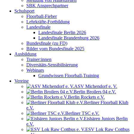
Meldung von Hallenzeiten
SBK Ansprechpartner
Schulsport
Floorball-Fieber
Lehrkräfte-Fortbildung
Landesfinale
Landesfinale Berlin 2026
Landesfinale Brandenburg 2026
Bundesfinale (zu FD)
Bilder vom Bundesfinale 2025
Ausbildung
Trainer:innen
Diversitäts-Sensibilisierung
Webinars
Grundwissen Floorball-Training
Vereine
ASV Michendorf e. V.
Berlin Broilers 04 e.V.
Berlin Rockets e.V.
Berliner Floorball Klub
e.V.
Berliner TSC e.V.
Eisbären Juniors Berlin
e.V.
ESV Lok Raw Cottbus