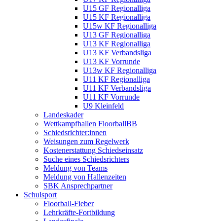
U15 GF Regionalliga
U15 KF Regionalliga
U15w KF Regionalliga
U13 GF Regionalliga
U13 KF Regionalliga
U13 KF Verbandsliga
U13 KF Vorrunde
U13w KF Regionalliga
U11 KF Regionalliga
U11 KF Verbandsliga
U11 KF Vorrunde
U9 Kleinfeld
Landeskader
Wettkampfhallen FloorballBB
Schiedsrichter:innen
Weisungen zum Regelwerk
Kostenerstattung Schiedseinsatz
Suche eines Schiedsrichters
Meldung von Teams
Meldung von Hallenzeiten
SBK Ansprechpartner
Schulsport
Floorball-Fieber
Lehrkräfte-Fortbildung