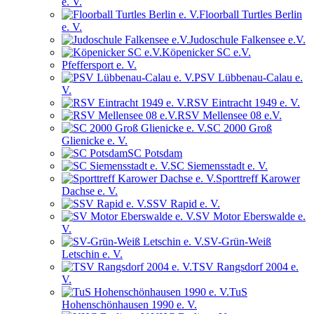
e. V.
Floorball Turtles Berlin
e. V.
Judoschule Falkensee e.V.
Köpenicker SC e.V.
Pfeffersport e. V.
PSV Lübbenau-Calau e.
V.
RSV Eintracht 1949 e. V.
RSV Mellensee 08 e.V.
SC 2000 Groß
Glienicke e. V.
SC Potsdam
SC Siemensstadt e. V.
Sporttreff Karower
Dachse e. V.
SSV Rapid e. V.
SV Motor Eberswalde e.
V.
SV-Grün-Weiß
Letschin e. V.
TSV Rangsdorf 2004 e.
V.
TuS
Hohenschönhausen 1990 e. V.