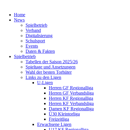
Home
News
Spielbetrieb
Verband
Digitalisierung
Schulsport
Events
Daten & Fakten
Spielbetrieb
Tabellen der Saison 2025/26
Spieltage und Ansetzungen
Wahl der besten Torhüter
Links zu den Ligen
U-Ligen
Herren GF Regionalliga
Herren GF Verbandsliga
Herren KF Regionalliga
Herren KF Verbandsliga
Damen KF Regionalliga
Ü30 Kleintorliga
Freizeitliga
Erwachsene Ligen
U17 KF Regionalliga