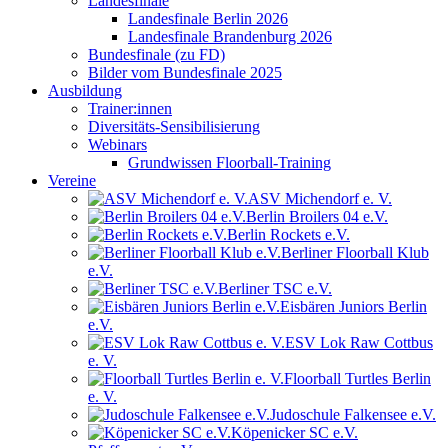
Landesfinale
Landesfinale Berlin 2026
Landesfinale Brandenburg 2026
Bundesfinale (zu FD)
Bilder vom Bundesfinale 2025
Ausbildung
Trainer:innen
Diversitäts-Sensibilisierung
Webinars
Grundwissen Floorball-Training
Vereine
ASV Michendorf e. V.
Berlin Broilers 04 e.V.
Berlin Rockets e.V.
Berliner Floorball Klub
e.V.
Berliner TSC e.V.
Eisbären Juniors Berlin
e.V.
ESV Lok Raw Cottbus
e. V.
Floorball Turtles Berlin
e. V.
Judoschule Falkensee e.V.
Köpenicker SC e.V.