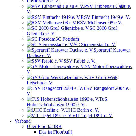
Pfeffersport e. V.
PSV Lübbenau-Calau e.
V.
RSV Eintracht 1949 e. V.
RSV Mellensee 08 e.V.
SC 2000 Groß
Glienicke e. V.
SC Potsdam
SC Siemensstadt e. V.
Sporttreff Karower
Dachse e. V.
SSV Rapid e. V.
SV Motor Eberswalde e.
V.
SV-Grün-Weiß
Letschin e. V.
TSV Rangsdorf 2004 e.
V.
TuS
Hohenschönhausen 1990 e. V.
UHC Berlin e. V.
VfL Tegel 1891 e. V.
Verband
Über FloorballBB
Das ist Floorball!