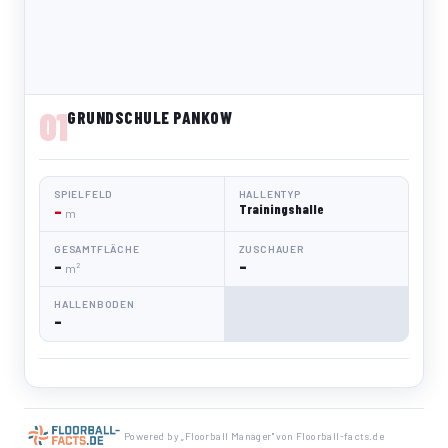
01
GRUNDSCHULE PANKOW
SPIELFELD
HALLENTYP
–
Trainingshalle
m
GESAMTFLÄCHE
ZUSCHAUER
–
–
m²
HALLENBODEN
–
Powered by „Floorball Manager" von Floorball-facts.de