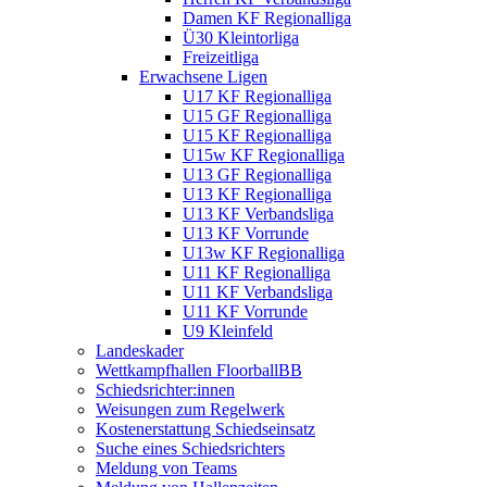
Damen KF Regionalliga
Ü30 Kleintorliga
Freizeitliga
Erwachsene Ligen
U17 KF Regionalliga
U15 GF Regionalliga
U15 KF Regionalliga
U15w KF Regionalliga
U13 GF Regionalliga
U13 KF Regionalliga
U13 KF Verbandsliga
U13 KF Vorrunde
U13w KF Regionalliga
U11 KF Regionalliga
U11 KF Verbandsliga
U11 KF Vorrunde
U9 Kleinfeld
Landeskader
Wettkampfhallen FloorballBB
Schiedsrichter:innen
Weisungen zum Regelwerk
Kostenerstattung Schiedseinsatz
Suche eines Schiedsrichters
Meldung von Teams