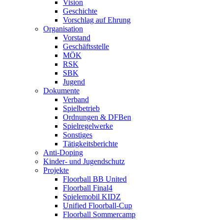
Vision
Geschichte
Vorschlag auf Ehrung
Organisation
Vorstand
Geschäftsstelle
MÖK
RSK
SBK
Jugend
Dokumente
Verband
Spielbetrieb
Ordnungen & DFBen
Spielregelwerke
Sonstiges
Tätigkeitsberichte
Anti-Doping
Kinder- und Jugendschutz
Projekte
Floorball BB United
Floorball Final4
Spielemobil KIDZ
Unified Floorball-Cup
Floorball Sommercamp