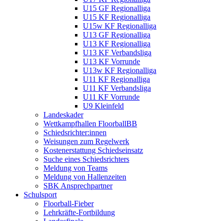
U15 GF Regionalliga
U15 KF Regionalliga
U15w KF Regionalliga
U13 GF Regionalliga
U13 KF Regionalliga
U13 KF Verbandsliga
U13 KF Vorrunde
U13w KF Regionalliga
U11 KF Regionalliga
U11 KF Verbandsliga
U11 KF Vorrunde
U9 Kleinfeld
Landeskader
Wettkampfhallen FloorballBB
Schiedsrichter:innen
Weisungen zum Regelwerk
Kostenerstattung Schiedseinsatz
Suche eines Schiedsrichters
Meldung von Teams
Meldung von Hallenzeiten
SBK Ansprechpartner
Schulsport
Floorball-Fieber
Lehrkräfte-Fortbildung