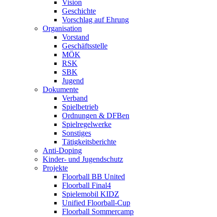
Vision
Geschichte
Vorschlag auf Ehrung
Organisation
Vorstand
Geschäftsstelle
MÖK
RSK
SBK
Jugend
Dokumente
Verband
Spielbetrieb
Ordnungen & DFBen
Spielregelwerke
Sonstiges
Tätigkeitsberichte
Anti-Doping
Kinder- und Jugendschutz
Projekte
Floorball BB United
Floorball Final4
Spielemobil KIDZ
Unified Floorball-Cup
Floorball Sommercamp