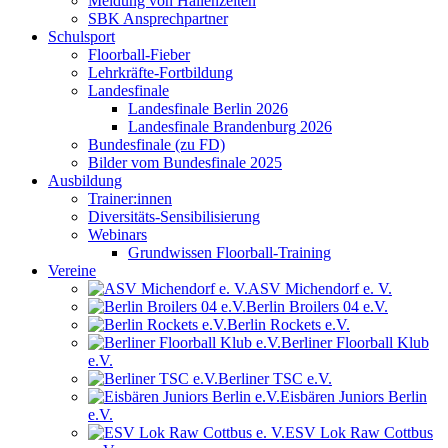
Meldung von Hallenzeiten
SBK Ansprechpartner
Schulsport
Floorball-Fieber
Lehrkräfte-Fortbildung
Landesfinale
Landesfinale Berlin 2026
Landesfinale Brandenburg 2026
Bundesfinale (zu FD)
Bilder vom Bundesfinale 2025
Ausbildung
Trainer:innen
Diversitäts-Sensibilisierung
Webinars
Grundwissen Floorball-Training
Vereine
ASV Michendorf e. V.
Berlin Broilers 04 e.V.
Berlin Rockets e.V.
Berliner Floorball Klub
e.V.
Berliner TSC e.V.
Eisbären Juniors Berlin
e.V.
ESV Lok Raw Cottbus