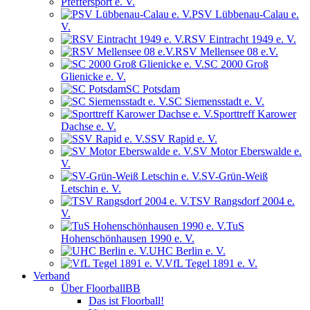
Pfeffersport e. V.
PSV Lübbenau-Calau e.
V.
RSV Eintracht 1949 e. V.
RSV Mellensee 08 e.V.
SC 2000 Groß
Glienicke e. V.
SC Potsdam
SC Siemensstadt e. V.
Sporttreff Karower
Dachse e. V.
SSV Rapid e. V.
SV Motor Eberswalde e.
V.
SV-Grün-Weiß
Letschin e. V.
TSV Rangsdorf 2004 e.
V.
TuS
Hohenschönhausen 1990 e. V.
UHC Berlin e. V.
VfL Tegel 1891 e. V.
Verband
Über FloorballBB
Das ist Floorball!