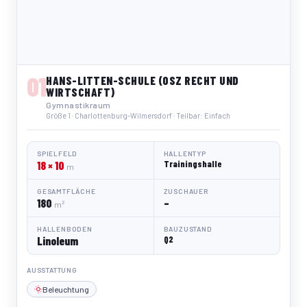
01
HANS-LITTEN-SCHULE (OSZ RECHT UND
WIRTSCHAFT)
Gymnastikraum
Größe 1 · Charlottenburg-Wilmersdorf · Teilbar: Einfach
SPIELFELD
HALLENTYP
18 × 10
Trainingshalle
m
GESAMTFLÄCHE
ZUSCHAUER
180
–
m²
HALLENBODEN
BAUZUSTAND
Linoleum
Q2
AUSSTATTUNG
Beleuchtung