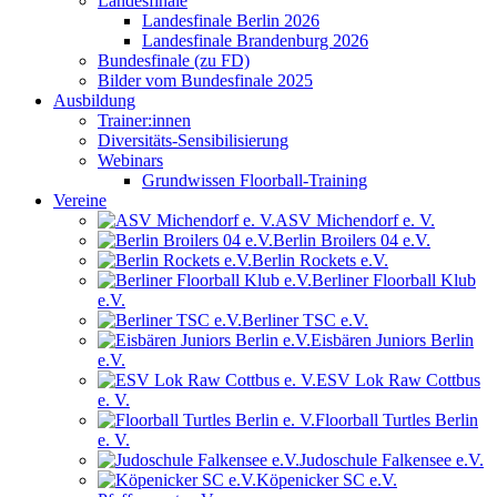
Landesfinale
Landesfinale Berlin 2026
Landesfinale Brandenburg 2026
Bundesfinale (zu FD)
Bilder vom Bundesfinale 2025
Ausbildung
Trainer:innen
Diversitäts-Sensibilisierung
Webinars
Grundwissen Floorball-Training
Vereine
ASV Michendorf e. V.
Berlin Broilers 04 e.V.
Berlin Rockets e.V.
Berliner Floorball Klub
e.V.
Berliner TSC e.V.
Eisbären Juniors Berlin
e.V.
ESV Lok Raw Cottbus
e. V.
Floorball Turtles Berlin
e. V.
Judoschule Falkensee e.V.
Köpenicker SC e.V.