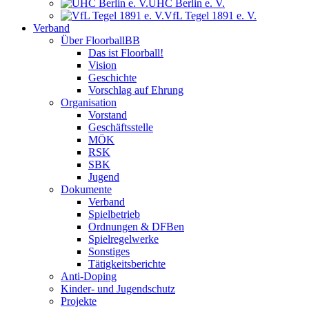
UHC Berlin e. V.
VfL Tegel 1891 e. V.
Verband
Über FloorballBB
Das ist Floorball!
Vision
Geschichte
Vorschlag auf Ehrung
Organisation
Vorstand
Geschäftsstelle
MÖK
RSK
SBK
Jugend
Dokumente
Verband
Spielbetrieb
Ordnungen & DFBen
Spielregelwerke
Sonstiges
Tätigkeitsberichte
Anti-Doping
Kinder- und Jugendschutz
Projekte