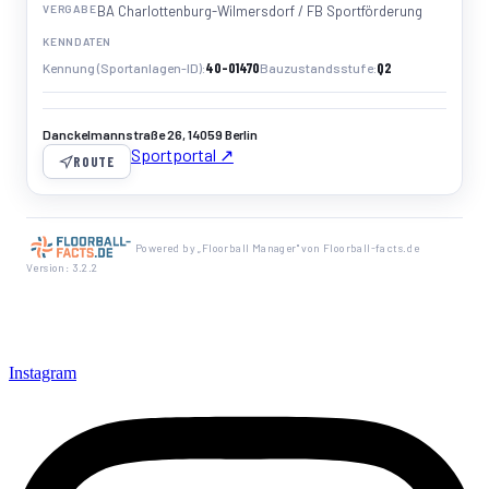
VERGABE
BA Charlottenburg-Wilmersdorf / FB Sportförderung
KENNDATEN
40-01470
Q2
Kennung (Sportanlagen-ID)
Bauzustandsstufe
Danckelmannstraße 26, 14059 Berlin
Sportportal ↗
ROUTE
Powered by „Floorball Manager" von Floorball-facts.de
Version: 3.2.2
Instagram