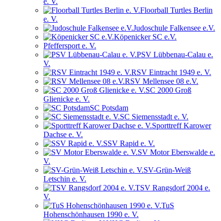
e. V.
Floorball Turtles Berlin
e. V.
Judoschule Falkensee e.V.
Köpenicker SC e.V.
Pfeffersport e. V.
PSV Lübbenau-Calau e.
V.
RSV Eintracht 1949 e. V.
RSV Mellensee 08 e.V.
SC 2000 Groß
Glienicke e. V.
SC Potsdam
SC Siemensstadt e. V.
Sporttreff Karower
Dachse e. V.
SSV Rapid e. V.
SV Motor Eberswalde e.
V.
SV-Grün-Weiß
Letschin e. V.
TSV Rangsdorf 2004 e.
V.
TuS
Hohenschönhausen 1990 e. V.