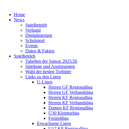
Home
News
Spielbetrieb
Verband
Digitalisierung
Schulsport
Events
Daten & Fakten
Spielbetrieb
Tabellen der Saison 2025/26
Spieltage und Ansetzungen
Wahl der besten Torhüter
Links zu den Ligen
U-Ligen
Herren GF Regionalliga
Herren GF Verbandsliga
Herren KF Regionalliga
Herren KF Verbandsliga
Damen KF Regionalliga
Ü30 Kleintorliga
Freizeitliga
Erwachsene Ligen
U17 KF Regionalliga