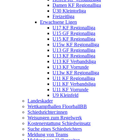
Damen KF Regionalliga
Ü30 Kleintorliga
Freizeitliga
Erwachsene Ligen
U17 KF Regionalliga
U15 GF Regionalliga
U15 KF Regionalliga
U15w KF Regionalliga
U13 GF Regionalliga
U13 KF Regionalliga
U13 KF Verbandsliga
U13 KF Vorrunde
U13w KF Regionalliga
U11 KF Regionalliga
U11 KF Verbandsliga
U11 KF Vorrunde
U9 Kleinfeld
Landeskader
Wettkampfhallen FloorballBB
Schiedsrichter:innen
Weisungen zum Regelwerk
Kostenerstattung Schiedseinsatz
Suche eines Schiedsrichters
Meldung von Teams