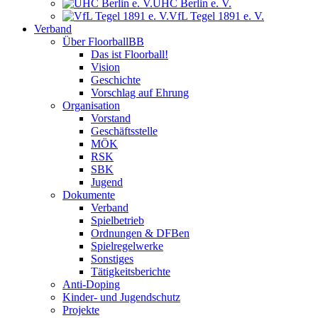
UHC Berlin e. V.
VfL Tegel 1891 e. V.
Verband
Über FloorballBB
Das ist Floorball!
Vision
Geschichte
Vorschlag auf Ehrung
Organisation
Vorstand
Geschäftsstelle
MÖK
RSK
SBK
Jugend
Dokumente
Verband
Spielbetrieb
Ordnungen & DFBen
Spielregelwerke
Sonstiges
Tätigkeitsberichte
Anti-Doping
Kinder- und Jugendschutz
Projekte