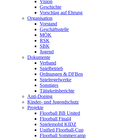
Vision
Geschichte
Vorschlag auf Ehrung
Organisation
Vorstand
Geschäftsstelle
MÖK
RSK
SBK
Jugend
Dokumente
Verband
Spielbetrieb
Ordnungen & DFBen
Spielregelwerke
Sonstiges
Tätigkeitsberichte
Anti-Doping
Kinder- und Jugendschutz
Projekte
Floorball BB United
Floorball Final4
Spielemobil KIDZ
Unified Floorball-Cup
Floorball Sommercamp