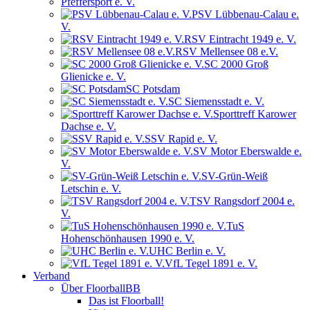
Pfeffersport e. V.
PSV Lübbenau-Calau e.
V.
RSV Eintracht 1949 e. V.
RSV Mellensee 08 e.V.
SC 2000 Groß
Glienicke e. V.
SC Potsdam
SC Siemensstadt e. V.
Sporttreff Karower
Dachse e. V.
SSV Rapid e. V.
SV Motor Eberswalde e.
V.
SV-Grün-Weiß
Letschin e. V.
TSV Rangsdorf 2004 e.
V.
TuS
Hohenschönhausen 1990 e. V.
UHC Berlin e. V.
VfL Tegel 1891 e. V.
Verband
Über FloorballBB
Das ist Floorball!