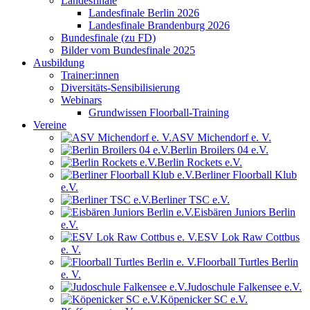
Landesfinale
Landesfinale Berlin 2026
Landesfinale Brandenburg 2026
Bundesfinale (zu FD)
Bilder vom Bundesfinale 2025
Ausbildung
Trainer:innen
Diversitäts-Sensibilisierung
Webinars
Grundwissen Floorball-Training
Vereine
ASV Michendorf e. V.
Berlin Broilers 04 e.V.
Berlin Rockets e.V.
Berliner Floorball Klub
e.V.
Berliner TSC e.V.
Eisbären Juniors Berlin
e.V.
ESV Lok Raw Cottbus
e. V.
Floorball Turtles Berlin
e. V.
Judoschule Falkensee e.V.
Köpenicker SC e.V.