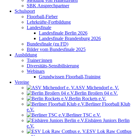
Meldung von Hallenzeiten
SBK Ansprechpartner
Schulsport
Floorball-Fieber
Lehrkräfte-Fortbildung
Landesfinale
Landesfinale Berlin 2026
Landesfinale Brandenburg 2026
Bundesfinale (zu FD)
Bilder vom Bundesfinale 2025
Ausbildung
Trainer:innen
Diversitäts-Sensibilisierung
Webinars
Grundwissen Floorball-Training
Vereine
ASV Michendorf e. V.
Berlin Broilers 04 e.V.
Berlin Rockets e.V.
Berliner Floorball Klub
e.V.
Berliner TSC e.V.
Eisbären Juniors Berlin
e.V.
ESV Lok Raw Cottbus