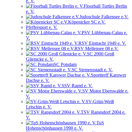
e. V.
Floorball Turtles Berlin
e. V.
Judoschule Falkensee e.V.
Köpenicker SC e.V.
Pfeffersport e. V.
PSV Lübbenau-Calau e.
V.
RSV Eintracht 1949 e. V.
RSV Mellensee 08 e.V.
SC 2000 Groß
Glienicke e. V.
SC Potsdam
SC Siemensstadt e. V.
Sporttreff Karower
Dachse e. V.
SSV Rapid e. V.
SV Motor Eberswalde e.
V.
SV-Grün-Weiß
Letschin e. V.
TSV Rangsdorf 2004 e.
V.
TuS
Hohenschönhausen 1990 e. V.