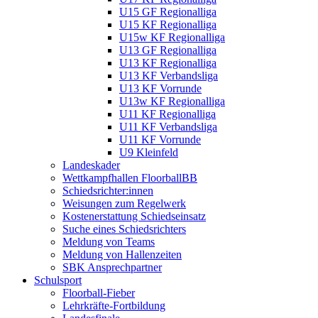
U15 GF Regionalliga
U15 KF Regionalliga
U15w KF Regionalliga
U13 GF Regionalliga
U13 KF Regionalliga
U13 KF Verbandsliga
U13 KF Vorrunde
U13w KF Regionalliga
U11 KF Regionalliga
U11 KF Verbandsliga
U11 KF Vorrunde
U9 Kleinfeld
Landeskader
Wettkampfhallen FloorballBB
Schiedsrichter:innen
Weisungen zum Regelwerk
Kostenerstattung Schiedseinsatz
Suche eines Schiedsrichters
Meldung von Teams
Meldung von Hallenzeiten
SBK Ansprechpartner
Schulsport
Floorball-Fieber
Lehrkräfte-Fortbildung