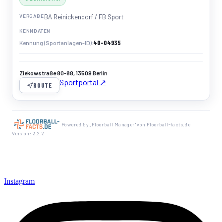
VERGABE
BA Reinickendorf / FB Sport
KENNDATEN
40-04935
Kennung (Sportanlagen-ID)
Ziekowstraße 80-88, 13509 Berlin
Sportportal ↗
ROUTE
Powered by „Floorball Manager" von Floorball-facts.de
Version: 3.2.2
Instagram