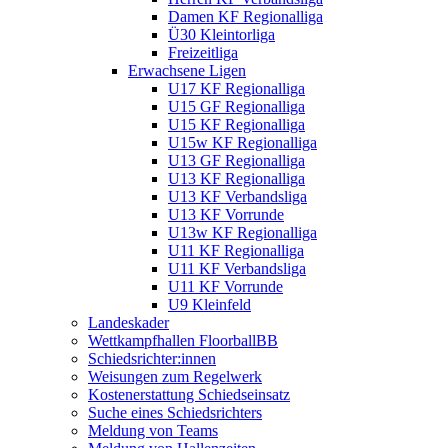
Damen KF Regionalliga
Ü30 Kleintorliga
Freizeitliga
Erwachsene Ligen
U17 KF Regionalliga
U15 GF Regionalliga
U15 KF Regionalliga
U15w KF Regionalliga
U13 GF Regionalliga
U13 KF Regionalliga
U13 KF Verbandsliga
U13 KF Vorrunde
U13w KF Regionalliga
U11 KF Regionalliga
U11 KF Verbandsliga
U11 KF Vorrunde
U9 Kleinfeld
Landeskader
Wettkampfhallen FloorballBB
Schiedsrichter:innen
Weisungen zum Regelwerk
Kostenerstattung Schiedseinsatz
Suche eines Schiedsrichters
Meldung von Teams