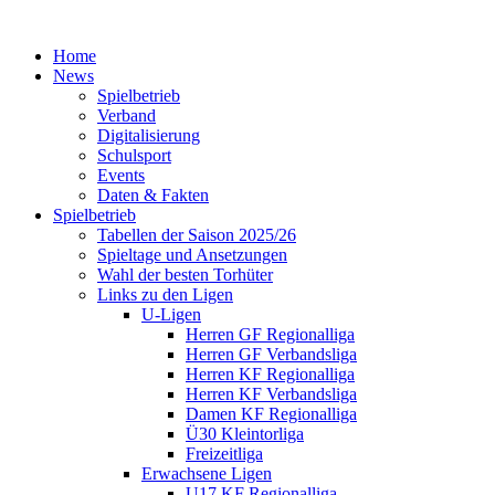
Home
News
Spielbetrieb
Verband
Digitalisierung
Schulsport
Events
Daten & Fakten
Spielbetrieb
Tabellen der Saison 2025/26
Spieltage und Ansetzungen
Wahl der besten Torhüter
Links zu den Ligen
U-Ligen
Herren GF Regionalliga
Herren GF Verbandsliga
Herren KF Regionalliga
Herren KF Verbandsliga
Damen KF Regionalliga
Ü30 Kleintorliga
Freizeitliga
Erwachsene Ligen
U17 KF Regionalliga