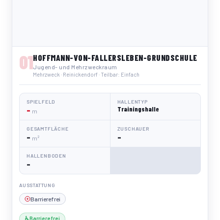
01
HOFFMANN-VON-FALLERSLEBEN-GRUNDSCHULE
Jugend- und Mehrzweckraum
Mehrzweck · Reinickendorf · Teilbar: Einfach
SPIELFELD
HALLENTYP
–
Trainingshalle
m
GESAMTFLÄCHE
ZUSCHAUER
–
–
m²
HALLENBODEN
–
AUSSTATTUNG
Barrierefrei
♿ Barrierefrei