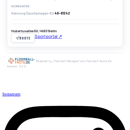
KENNDATEN
40-01242
Kennung (Sportanlagen-ID)
Hubertusallee 50, 14193 Berlin
Sportportal ↗
ROUTE
Powered by „Floorball Manager" von Floorball-facts.de
Version: 3.2.2
Instagram