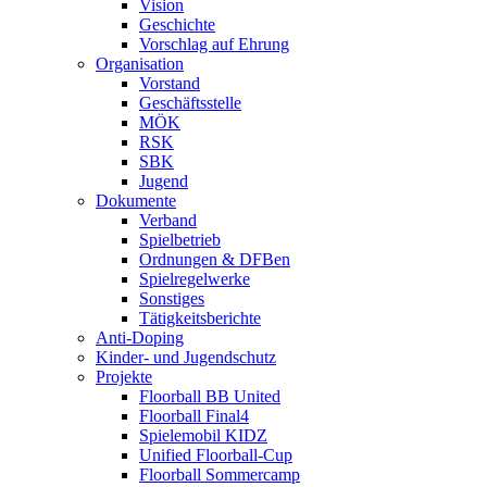
Vision
Geschichte
Vorschlag auf Ehrung
Organisation
Vorstand
Geschäftsstelle
MÖK
RSK
SBK
Jugend
Dokumente
Verband
Spielbetrieb
Ordnungen & DFBen
Spielregelwerke
Sonstiges
Tätigkeitsberichte
Anti-Doping
Kinder- und Jugendschutz
Projekte
Floorball BB United
Floorball Final4
Spielemobil KIDZ
Unified Floorball-Cup
Floorball Sommercamp