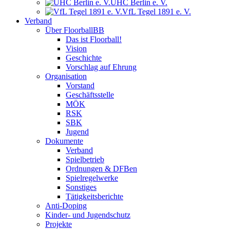
UHC Berlin e. V.
VfL Tegel 1891 e. V.
Verband
Über FloorballBB
Das ist Floorball!
Vision
Geschichte
Vorschlag auf Ehrung
Organisation
Vorstand
Geschäftsstelle
MÖK
RSK
SBK
Jugend
Dokumente
Verband
Spielbetrieb
Ordnungen & DFBen
Spielregelwerke
Sonstiges
Tätigkeitsberichte
Anti-Doping
Kinder- und Jugendschutz
Projekte