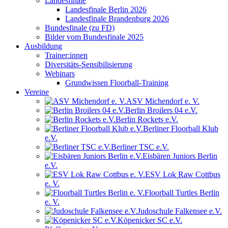
Landesfinale
Landesfinale Berlin 2026
Landesfinale Brandenburg 2026
Bundesfinale (zu FD)
Bilder vom Bundesfinale 2025
Ausbildung
Trainer:innen
Diversitäts-Sensibilisierung
Webinars
Grundwissen Floorball-Training
Vereine
ASV Michendorf e. V.
Berlin Broilers 04 e.V.
Berlin Rockets e.V.
Berliner Floorball Klub
e.V.
Berliner TSC e.V.
Eisbären Juniors Berlin
e.V.
ESV Lok Raw Cottbus
e. V.
Floorball Turtles Berlin
e. V.
Judoschule Falkensee e.V.
Köpenicker SC e.V.