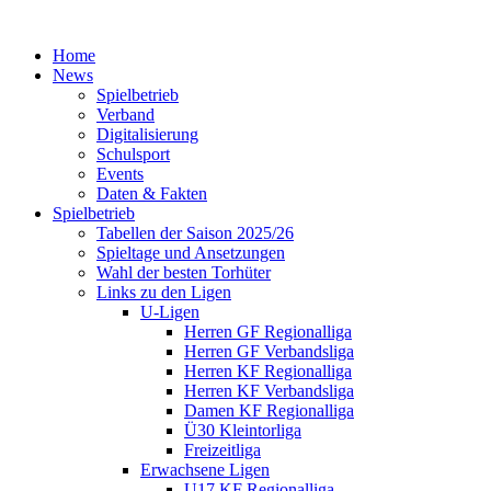
Home
News
Spielbetrieb
Verband
Digitalisierung
Schulsport
Events
Daten & Fakten
Spielbetrieb
Tabellen der Saison 2025/26
Spieltage und Ansetzungen
Wahl der besten Torhüter
Links zu den Ligen
U-Ligen
Herren GF Regionalliga
Herren GF Verbandsliga
Herren KF Regionalliga
Herren KF Verbandsliga
Damen KF Regionalliga
Ü30 Kleintorliga
Freizeitliga
Erwachsene Ligen
U17 KF Regionalliga