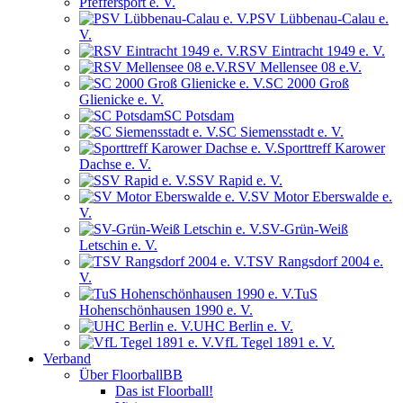
Pfeffersport e. V.
PSV Lübbenau-Calau e.
V.
RSV Eintracht 1949 e. V.
RSV Mellensee 08 e.V.
SC 2000 Groß
Glienicke e. V.
SC Potsdam
SC Siemensstadt e. V.
Sporttreff Karower
Dachse e. V.
SSV Rapid e. V.
SV Motor Eberswalde e.
V.
SV-Grün-Weiß
Letschin e. V.
TSV Rangsdorf 2004 e.
V.
TuS
Hohenschönhausen 1990 e. V.
UHC Berlin e. V.
VfL Tegel 1891 e. V.
Verband
Über FloorballBB
Das ist Floorball!