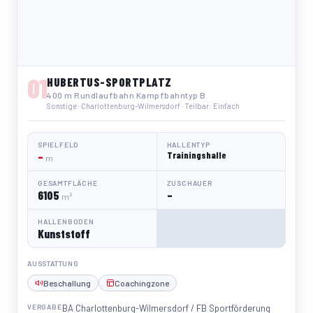
01
HUBERTUS-SPORTPLATZ
400 m Rundlaufbahn Kampfbahntyp B
Sonstige · Charlottenburg-Wilmersdorf · Teilbar: Einfach
SPIELFELD
HALLENTYP
–
Trainingshalle
m
GESAMTFLÄCHE
ZUSCHAUER
6105
–
m²
HALLENBODEN
Kunststoff
AUSSTATTUNG
Beschallung
Coachingzone
VERGABE
BA Charlottenburg-Wilmersdorf / FB Sportförderung