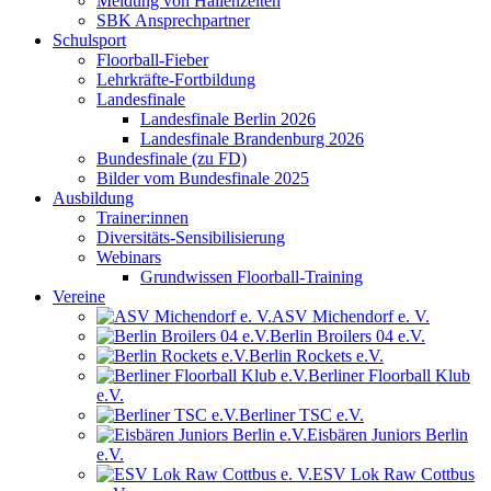
Meldung von Hallenzeiten
SBK Ansprechpartner
Schulsport
Floorball-Fieber
Lehrkräfte-Fortbildung
Landesfinale
Landesfinale Berlin 2026
Landesfinale Brandenburg 2026
Bundesfinale (zu FD)
Bilder vom Bundesfinale 2025
Ausbildung
Trainer:innen
Diversitäts-Sensibilisierung
Webinars
Grundwissen Floorball-Training
Vereine
ASV Michendorf e. V.
Berlin Broilers 04 e.V.
Berlin Rockets e.V.
Berliner Floorball Klub
e.V.
Berliner TSC e.V.
Eisbären Juniors Berlin
e.V.
ESV Lok Raw Cottbus