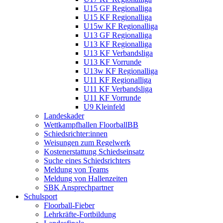
U15 GF Regionalliga
U15 KF Regionalliga
U15w KF Regionalliga
U13 GF Regionalliga
U13 KF Regionalliga
U13 KF Verbandsliga
U13 KF Vorrunde
U13w KF Regionalliga
U11 KF Regionalliga
U11 KF Verbandsliga
U11 KF Vorrunde
U9 Kleinfeld
Landeskader
Wettkampfhallen FloorballBB
Schiedsrichter:innen
Weisungen zum Regelwerk
Kostenerstattung Schiedseinsatz
Suche eines Schiedsrichters
Meldung von Teams
Meldung von Hallenzeiten
SBK Ansprechpartner
Schulsport
Floorball-Fieber
Lehrkräfte-Fortbildung