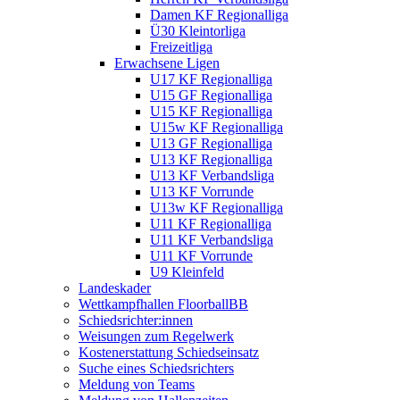
Damen KF Regionalliga
Ü30 Kleintorliga
Freizeitliga
Erwachsene Ligen
U17 KF Regionalliga
U15 GF Regionalliga
U15 KF Regionalliga
U15w KF Regionalliga
U13 GF Regionalliga
U13 KF Regionalliga
U13 KF Verbandsliga
U13 KF Vorrunde
U13w KF Regionalliga
U11 KF Regionalliga
U11 KF Verbandsliga
U11 KF Vorrunde
U9 Kleinfeld
Landeskader
Wettkampfhallen FloorballBB
Schiedsrichter:innen
Weisungen zum Regelwerk
Kostenerstattung Schiedseinsatz
Suche eines Schiedsrichters
Meldung von Teams