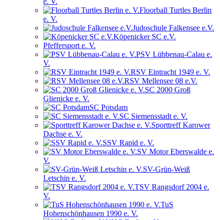
e. V.
Floorball Turtles Berlin
e. V.
Judoschule Falkensee e.V.
Köpenicker SC e.V.
Pfeffersport e. V.
PSV Lübbenau-Calau e.
V.
RSV Eintracht 1949 e. V.
RSV Mellensee 08 e.V.
SC 2000 Groß
Glienicke e. V.
SC Potsdam
SC Siemensstadt e. V.
Sporttreff Karower
Dachse e. V.
SSV Rapid e. V.
SV Motor Eberswalde e.
V.
SV-Grün-Weiß
Letschin e. V.
TSV Rangsdorf 2004 e.
V.
TuS
Hohenschönhausen 1990 e. V.