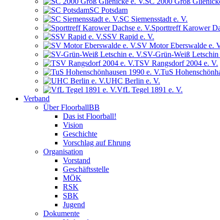
SC 2000 Groß Glienicke
SC Potsdam
SC Siemensstadt e. V.
Sporttreff Karower Da
SSV Rapid e. V.
SV Motor Eberswalde e. V
SV-Grün-Weiß Letschin 
TSV Rangsdorf 2004 e. V.
TuS Hohenschönha
UHC Berlin e. V.
VfL Tegel 1891 e. V.
Verband
Über FloorballBB
Das ist Floorball!
Vision
Geschichte
Vorschlag auf Ehrung
Organisation
Vorstand
Geschäftsstelle
MÖK
RSK
SBK
Jugend
Dokumente