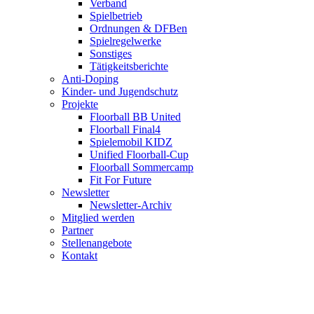
Verband
Spielbetrieb
Ordnungen & DFBen
Spielregelwerke
Sonstiges
Tätigkeitsberichte
Anti-Doping
Kinder- und Jugendschutz
Projekte
Floorball BB United
Floorball Final4
Spielemobil KIDZ
Unified Floorball-Cup
Floorball Sommercamp
Fit For Future
Newsletter
Newsletter-Archiv
Mitglied werden
Partner
Stellenangebote
Kontakt