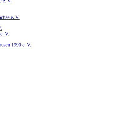
 e. V.
chse e. V.
.
e. V.
usen 1990 e. V.