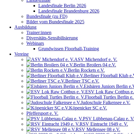
Landesfinale
Landesfinale Berlin 2026
Landesfinale Brandenburg 2026
Bundesfinale (zu FD)
Bilder vom Bundesfinale 2025
Ausbildung
Trainer:innen
Diversitäts-Sensibilisierung
Webinars
Grundwissen Floorball-Training
Vereine
ASV Michendorf e. V.
Berlin Broilers 04 e.V.
Berlin Rockets e.V.
Berliner Floorball Klub e.
Berliner TSC e.V.
Eisbären Juniors Berlin e.
ESV Lok Raw Cottbus e.
Floorball Turtles Berlin e.
Judoschule Falkensee e.V.
Köpenicker SC e.V.
Pfeffersport e. V.
PSV Lübbenau-Calau e. V
RSV Eintracht 1949 e. V.
RSV Mellensee 08 e.V.