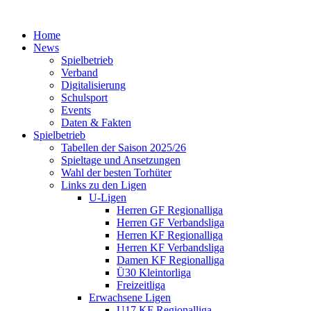
Home
News
Spielbetrieb
Verband
Digitalisierung
Schulsport
Events
Daten & Fakten
Spielbetrieb
Tabellen der Saison 2025/26
Spieltage und Ansetzungen
Wahl der besten Torhüter
Links zu den Ligen
U-Ligen
Herren GF Regionalliga
Herren GF Verbandsliga
Herren KF Regionalliga
Herren KF Verbandsliga
Damen KF Regionalliga
Ü30 Kleintorliga
Freizeitliga
Erwachsene Ligen
U17 KF Regionalliga