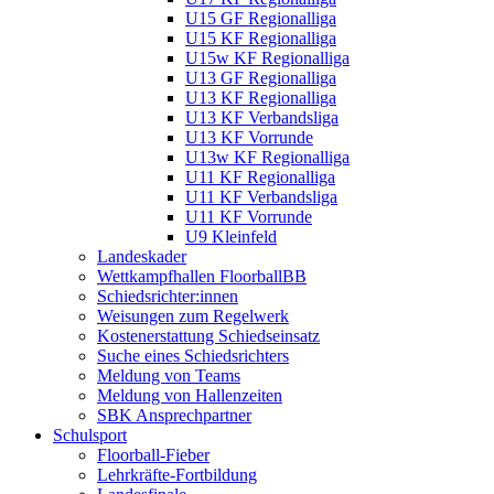
U15 GF Regionalliga
U15 KF Regionalliga
U15w KF Regionalliga
U13 GF Regionalliga
U13 KF Regionalliga
U13 KF Verbandsliga
U13 KF Vorrunde
U13w KF Regionalliga
U11 KF Regionalliga
U11 KF Verbandsliga
U11 KF Vorrunde
U9 Kleinfeld
Landeskader
Wettkampfhallen FloorballBB
Schiedsrichter:innen
Weisungen zum Regelwerk
Kostenerstattung Schiedseinsatz
Suche eines Schiedsrichters
Meldung von Teams
Meldung von Hallenzeiten
SBK Ansprechpartner
Schulsport
Floorball-Fieber
Lehrkräfte-Fortbildung