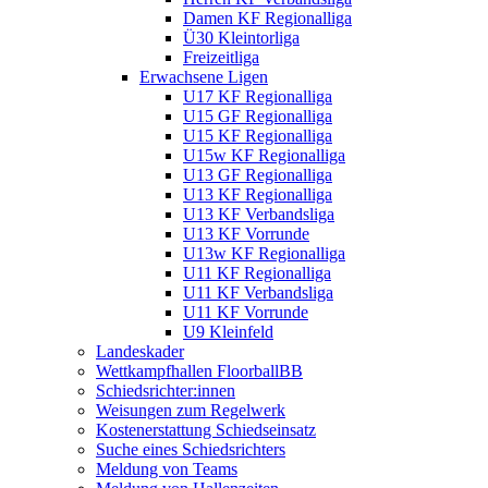
Damen KF Regionalliga
Ü30 Kleintorliga
Freizeitliga
Erwachsene Ligen
U17 KF Regionalliga
U15 GF Regionalliga
U15 KF Regionalliga
U15w KF Regionalliga
U13 GF Regionalliga
U13 KF Regionalliga
U13 KF Verbandsliga
U13 KF Vorrunde
U13w KF Regionalliga
U11 KF Regionalliga
U11 KF Verbandsliga
U11 KF Vorrunde
U9 Kleinfeld
Landeskader
Wettkampfhallen FloorballBB
Schiedsrichter:innen
Weisungen zum Regelwerk
Kostenerstattung Schiedseinsatz
Suche eines Schiedsrichters
Meldung von Teams