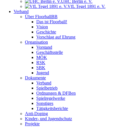
UHC Berlin e. V.
VfL Tegel 1891 e. V.
Verband
Über FloorballBB
Das ist Floorball!
Vision
Geschichte
Vorschlag auf Ehrung
Organisation
Vorstand
Geschäftsstelle
MÖK
RSK
SBK
Jugend
Dokumente
Verband
Spielbetrieb
Ordnungen & DFBen
Spielregelwerke
Sonstiges
Tätigkeitsberichte
Anti-Doping
Kinder- und Jugendschutz
Projekte