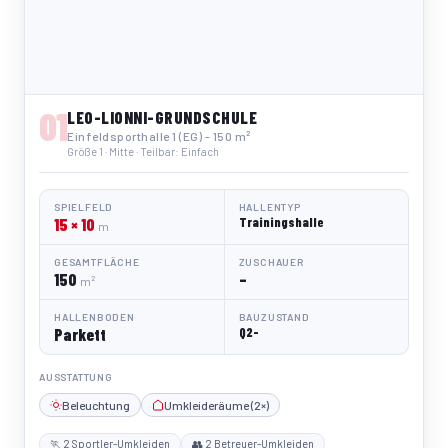
01
LEO-LIONNI-GRUNDSCHULE
Einfeldsporthalle 1 (EG) - 150 m²
Größe 1 · Mitte · Teilbar: Einfach
SPIELFELD
HALLENTYP
15 × 10
Trainingshalle
m
GESAMTFLÄCHE
ZUSCHAUER
150
–
m²
HALLENBODEN
BAUZUSTAND
Parkett
Q2-
AUSSTATTUNG
Beleuchtung
Umkleideräume (2×)
🏃 2 Sportler-Umkleiden
👥 2 Betreuer-Umkleiden