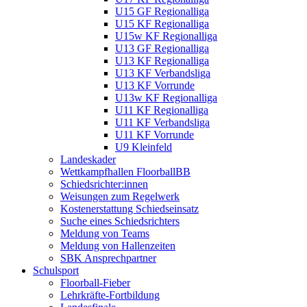
U15 GF Regionalliga
U15 KF Regionalliga
U15w KF Regionalliga
U13 GF Regionalliga
U13 KF Regionalliga
U13 KF Verbandsliga
U13 KF Vorrunde
U13w KF Regionalliga
U11 KF Regionalliga
U11 KF Verbandsliga
U11 KF Vorrunde
U9 Kleinfeld
Landeskader
Wettkampfhallen FloorballBB
Schiedsrichter:innen
Weisungen zum Regelwerk
Kostenerstattung Schiedseinsatz
Suche eines Schiedsrichters
Meldung von Teams
Meldung von Hallenzeiten
SBK Ansprechpartner
Schulsport
Floorball-Fieber
Lehrkräfte-Fortbildung