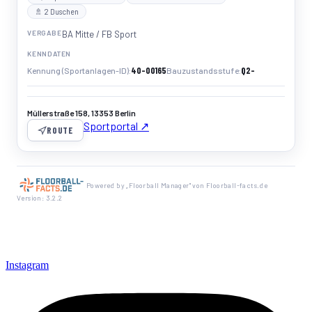
🚿 2 Duschen
VERGABE
BA Mitte / FB Sport
KENNDATEN
40-00165
Q2-
Kennung (Sportanlagen-ID)
Bauzustandsstufe
Müllerstraße 158, 13353 Berlin
Sportportal ↗
ROUTE
Powered by „Floorball Manager" von Floorball-facts.de
Version: 3.2.2
Instagram