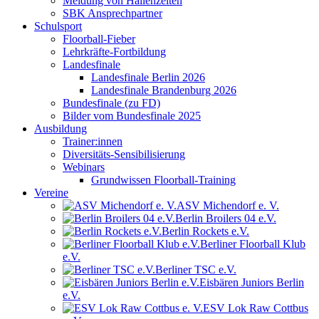
Meldung von Hallenzeiten
SBK Ansprechpartner
Schulsport
Floorball-Fieber
Lehrkräfte-Fortbildung
Landesfinale
Landesfinale Berlin 2026
Landesfinale Brandenburg 2026
Bundesfinale (zu FD)
Bilder vom Bundesfinale 2025
Ausbildung
Trainer:innen
Diversitäts-Sensibilisierung
Webinars
Grundwissen Floorball-Training
Vereine
ASV Michendorf e. V.
Berlin Broilers 04 e.V.
Berlin Rockets e.V.
Berliner Floorball Klub
e.V.
Berliner TSC e.V.
Eisbären Juniors Berlin
e.V.
ESV Lok Raw Cottbus