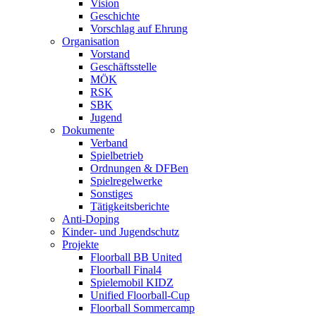
Vision
Geschichte
Vorschlag auf Ehrung
Organisation
Vorstand
Geschäftsstelle
MÖK
RSK
SBK
Jugend
Dokumente
Verband
Spielbetrieb
Ordnungen & DFBen
Spielregelwerke
Sonstiges
Tätigkeitsberichte
Anti-Doping
Kinder- und Jugendschutz
Projekte
Floorball BB United
Floorball Final4
Spielemobil KIDZ
Unified Floorball-Cup
Floorball Sommercamp