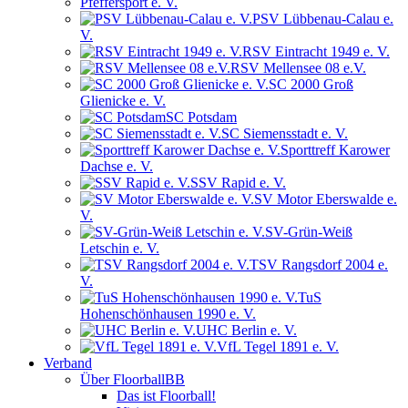
Pfeffersport e. V.
PSV Lübbenau-Calau e.
V.
RSV Eintracht 1949 e. V.
RSV Mellensee 08 e.V.
SC 2000 Groß
Glienicke e. V.
SC Potsdam
SC Siemensstadt e. V.
Sporttreff Karower
Dachse e. V.
SSV Rapid e. V.
SV Motor Eberswalde e.
V.
SV-Grün-Weiß
Letschin e. V.
TSV Rangsdorf 2004 e.
V.
TuS
Hohenschönhausen 1990 e. V.
UHC Berlin e. V.
VfL Tegel 1891 e. V.
Verband
Über FloorballBB
Das ist Floorball!