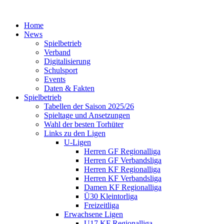
Home
News
Spielbetrieb
Verband
Digitalisierung
Schulsport
Events
Daten & Fakten
Spielbetrieb
Tabellen der Saison 2025/26
Spieltage und Ansetzungen
Wahl der besten Torhüter
Links zu den Ligen
U-Ligen
Herren GF Regionalliga
Herren GF Verbandsliga
Herren KF Regionalliga
Herren KF Verbandsliga
Damen KF Regionalliga
Ü30 Kleintorliga
Freizeitliga
Erwachsene Ligen
U17 KF Regionalliga