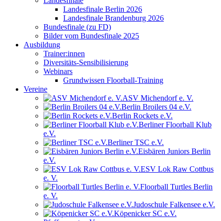
Landesfinale
Landesfinale Berlin 2026
Landesfinale Brandenburg 2026
Bundesfinale (zu FD)
Bilder vom Bundesfinale 2025
Ausbildung
Trainer:innen
Diversitäts-Sensibilisierung
Webinars
Grundwissen Floorball-Training
Vereine
ASV Michendorf e. V.
Berlin Broilers 04 e.V.
Berlin Rockets e.V.
Berliner Floorball Klub
e.V.
Berliner TSC e.V.
Eisbären Juniors Berlin
e.V.
ESV Lok Raw Cottbus
e. V.
Floorball Turtles Berlin
e. V.
Judoschule Falkensee e.V.
Köpenicker SC e.V.