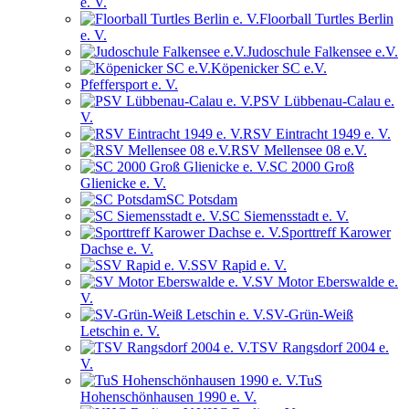
e. V.
Floorball Turtles Berlin
e. V.
Judoschule Falkensee e.V.
Köpenicker SC e.V.
Pfeffersport e. V.
PSV Lübbenau-Calau e.
V.
RSV Eintracht 1949 e. V.
RSV Mellensee 08 e.V.
SC 2000 Groß
Glienicke e. V.
SC Potsdam
SC Siemensstadt e. V.
Sporttreff Karower
Dachse e. V.
SSV Rapid e. V.
SV Motor Eberswalde e.
V.
SV-Grün-Weiß
Letschin e. V.
TSV Rangsdorf 2004 e.
V.
TuS
Hohenschönhausen 1990 e. V.