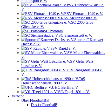
Pfeffersport e. V.
PSV Lübbenau-Calau e.
V.
RSV Eintracht 1949 e. V.
RSV Mellensee 08 e.V.
SC 2000 Groß
Glienicke e. V.
SC Potsdam
SC Siemensstadt e. V.
Sporttreff Karower
Dachse e. V.
SSV Rapid e. V.
SV Motor Eberswalde e.
V.
SV-Grün-Weiß
Letschin e. V.
TSV Rangsdorf 2004 e.
V.
TuS
Hohenschönhausen 1990 e. V.
UHC Berlin e. V.
VfL Tegel 1891 e. V.
Verband
Über FloorballBB
Das ist Floorball!