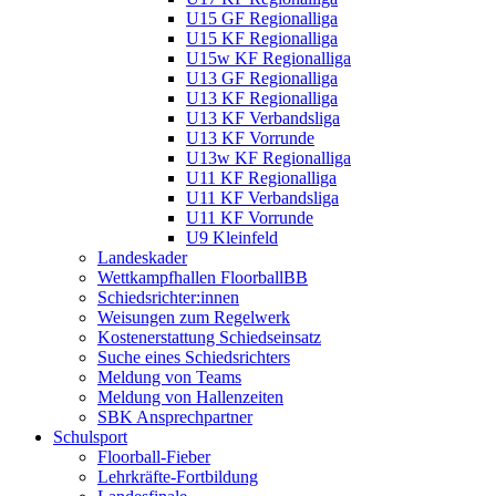
U15 GF Regionalliga
U15 KF Regionalliga
U15w KF Regionalliga
U13 GF Regionalliga
U13 KF Regionalliga
U13 KF Verbandsliga
U13 KF Vorrunde
U13w KF Regionalliga
U11 KF Regionalliga
U11 KF Verbandsliga
U11 KF Vorrunde
U9 Kleinfeld
Landeskader
Wettkampfhallen FloorballBB
Schiedsrichter:innen
Weisungen zum Regelwerk
Kostenerstattung Schiedseinsatz
Suche eines Schiedsrichters
Meldung von Teams
Meldung von Hallenzeiten
SBK Ansprechpartner
Schulsport
Floorball-Fieber
Lehrkräfte-Fortbildung