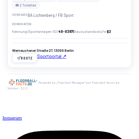
🚻 2 Toiletten
VERGABE
BA Lichtenberg / FB Sport
KENNDATEN
40-03971
Q2
Kennung (Sportanlagen-ID)
Bauzustandsstufe
Werneuchener Straße 27, 13055 Berlin
Sportportal ↗
ROUTE
Powered by „Floorball Manager" von Floorball-facts.de
Version: 3.2.2
Instagram