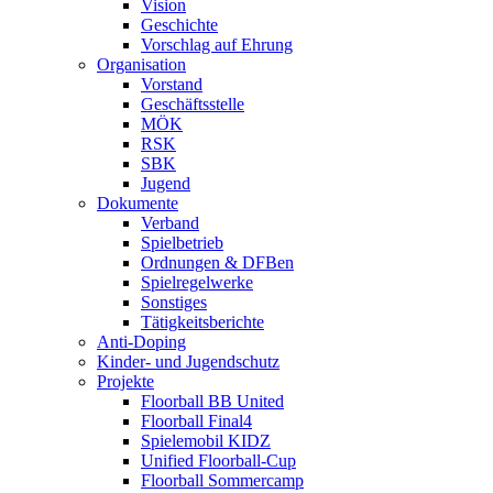
Vision
Geschichte
Vorschlag auf Ehrung
Organisation
Vorstand
Geschäftsstelle
MÖK
RSK
SBK
Jugend
Dokumente
Verband
Spielbetrieb
Ordnungen & DFBen
Spielregelwerke
Sonstiges
Tätigkeitsberichte
Anti-Doping
Kinder- und Jugendschutz
Projekte
Floorball BB United
Floorball Final4
Spielemobil KIDZ
Unified Floorball-Cup
Floorball Sommercamp