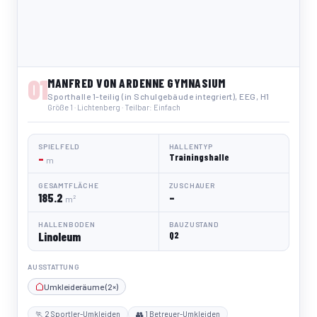
01
MANFRED VON ARDENNE GYMNASIUM
Sporthalle 1-teilig (in Schulgebäude integriert), EEG, H1
Größe 1 · Lichtenberg · Teilbar: Einfach
SPIELFELD
HALLENTYP
–
Trainingshalle
m
GESAMTFLÄCHE
ZUSCHAUER
185.2
–
m²
HALLENBODEN
BAUZUSTAND
Linoleum
Q2
AUSSTATTUNG
Umkleideräume (2×)
🏃 2 Sportler-Umkleiden
👥 1 Betreuer-Umkleiden