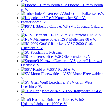
e. V.
Floorball Turtles Berlin
e. V.
Judoschule Falkensee e.V.
Köpenicker SC e.V.
Pfeffersport e. V.
PSV Lübbenau-Calau e.
V.
RSV Eintracht 1949 e. V.
RSV Mellensee 08 e.V.
SC 2000 Groß
Glienicke e. V.
SC Potsdam
SC Siemensstadt e. V.
Sporttreff Karower
Dachse e. V.
SSV Rapid e. V.
SV Motor Eberswalde e.
V.
SV-Grün-Weiß
Letschin e. V.
TSV Rangsdorf 2004 e.
V.
TuS
Hohenschönhausen 1990 e. V.