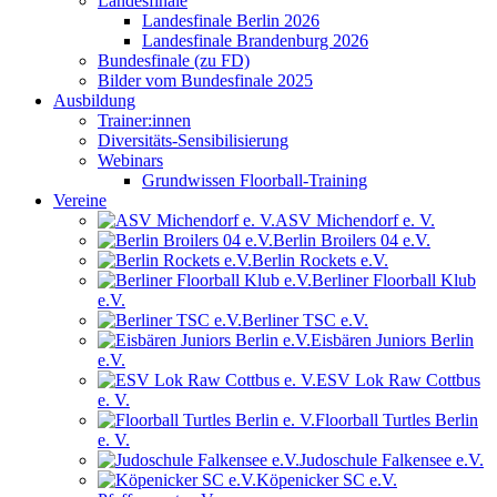
Landesfinale
Landesfinale Berlin 2026
Landesfinale Brandenburg 2026
Bundesfinale (zu FD)
Bilder vom Bundesfinale 2025
Ausbildung
Trainer:innen
Diversitäts-Sensibilisierung
Webinars
Grundwissen Floorball-Training
Vereine
ASV Michendorf e. V.
Berlin Broilers 04 e.V.
Berlin Rockets e.V.
Berliner Floorball Klub
e.V.
Berliner TSC e.V.
Eisbären Juniors Berlin
e.V.
ESV Lok Raw Cottbus
e. V.
Floorball Turtles Berlin
e. V.
Judoschule Falkensee e.V.
Köpenicker SC e.V.