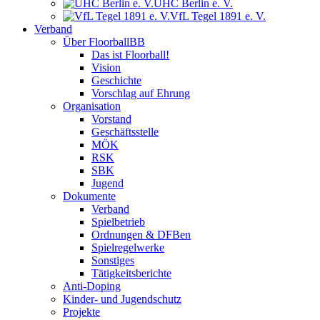
UHC Berlin e. V.
VfL Tegel 1891 e. V.
Verband
Über FloorballBB
Das ist Floorball!
Vision
Geschichte
Vorschlag auf Ehrung
Organisation
Vorstand
Geschäftsstelle
MÖK
RSK
SBK
Jugend
Dokumente
Verband
Spielbetrieb
Ordnungen & DFBen
Spielregelwerke
Sonstiges
Tätigkeitsberichte
Anti-Doping
Kinder- und Jugendschutz
Projekte