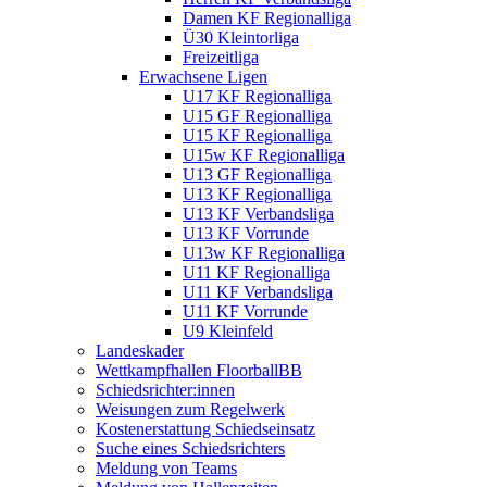
Damen KF Regionalliga
Ü30 Kleintorliga
Freizeitliga
Erwachsene Ligen
U17 KF Regionalliga
U15 GF Regionalliga
U15 KF Regionalliga
U15w KF Regionalliga
U13 GF Regionalliga
U13 KF Regionalliga
U13 KF Verbandsliga
U13 KF Vorrunde
U13w KF Regionalliga
U11 KF Regionalliga
U11 KF Verbandsliga
U11 KF Vorrunde
U9 Kleinfeld
Landeskader
Wettkampfhallen FloorballBB
Schiedsrichter:innen
Weisungen zum Regelwerk
Kostenerstattung Schiedseinsatz
Suche eines Schiedsrichters
Meldung von Teams