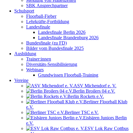
Meldung von Hallenzeiten
SBK Ansprechpartner
Schulsport
Floorball-Fieber
Lehrkräfte-Fortbildung
Landesfinale
Landesfinale Berlin 2026
Landesfinale Brandenburg 2026
Bundesfinale (zu FD)
Bilder vom Bundesfinale 2025
Ausbildung
Trainer:innen
Diversitäts-Sensibilisierung
Webinars
Grundwissen Floorball-Training
Vereine
ASV Michendorf e. V.
Berlin Broilers 04 e.V.
Berlin Rockets e.V.
Berliner Floorball Klub
e.V.
Berliner TSC e.V.
Eisbären Juniors Berlin
e.V.
ESV Lok Raw Cottbus