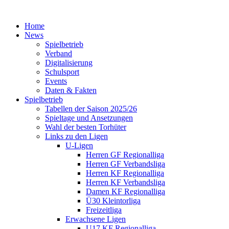
Home
News
Spielbetrieb
Verband
Digitalisierung
Schulsport
Events
Daten & Fakten
Spielbetrieb
Tabellen der Saison 2025/26
Spieltage und Ansetzungen
Wahl der besten Torhüter
Links zu den Ligen
U-Ligen
Herren GF Regionalliga
Herren GF Verbandsliga
Herren KF Regionalliga
Herren KF Verbandsliga
Damen KF Regionalliga
Ü30 Kleintorliga
Freizeitliga
Erwachsene Ligen
U17 KF Regionalliga