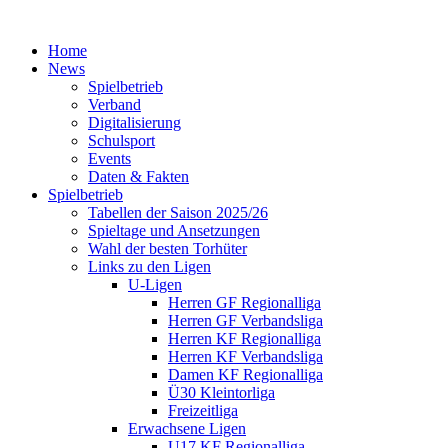
Home
News
Spielbetrieb
Verband
Digitalisierung
Schulsport
Events
Daten & Fakten
Spielbetrieb
Tabellen der Saison 2025/26
Spieltage und Ansetzungen
Wahl der besten Torhüter
Links zu den Ligen
U-Ligen
Herren GF Regionalliga
Herren GF Verbandsliga
Herren KF Regionalliga
Herren KF Verbandsliga
Damen KF Regionalliga
Ü30 Kleintorliga
Freizeitliga
Erwachsene Ligen
U17 KF Regionalliga