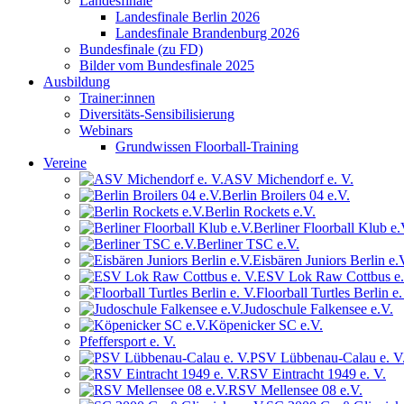
Landesfinale
Landesfinale Berlin 2026
Landesfinale Brandenburg 2026
Bundesfinale (zu FD)
Bilder vom Bundesfinale 2025
Ausbildung
Trainer:innen
Diversitäts-Sensibilisierung
Webinars
Grundwissen Floorball-Training
Vereine
ASV Michendorf e. V.
Berlin Broilers 04 e.V.
Berlin Rockets e.V.
Berliner Floorball Klub e.
Berliner TSC e.V.
Eisbären Juniors Berlin e.
ESV Lok Raw Cottbus e.
Floorball Turtles Berlin e.
Judoschule Falkensee e.V.
Köpenicker SC e.V.
Pfeffersport e. V.
PSV Lübbenau-Calau e. V
RSV Eintracht 1949 e. V.
RSV Mellensee 08 e.V.