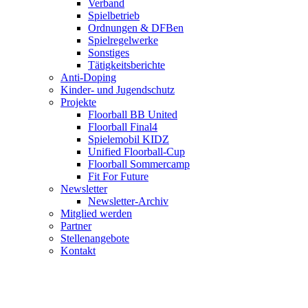
Verband
Spielbetrieb
Ordnungen & DFBen
Spielregelwerke
Sonstiges
Tätigkeitsberichte
Anti-Doping
Kinder- und Jugendschutz
Projekte
Floorball BB United
Floorball Final4
Spielemobil KIDZ
Unified Floorball-Cup
Floorball Sommercamp
Fit For Future
Newsletter
Newsletter-Archiv
Mitglied werden
Partner
Stellenangebote
Kontakt