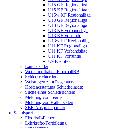
U15 GF Regionalliga
U15 KF Regionalliga
U15w KF Regionalliga
U13 GF Regionalliga
U13 KF Regionalliga
U13 KF Verbandsliga
U13 KF Vorrunde
U13w KF Regionalliga
U11 KF Regionalliga
U11 KF Verbandsliga
U11 KF Vorrunde
U9 Kleinfeld
Landeskader
Wettkampfhallen FloorballBB
Schiedsrichter:innen
Weisungen zum Regelwerk
Kostenerstattung Schiedseinsatz
Suche eines Schiedsrichters
Meldung von Teams
Meldung von Hallenzeiten
SBK Ansprechpartner
Schulsport
Floorball-Fieber
Lehrkräfte-Fortbildung