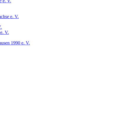
 e. V.
chse e. V.
.
e. V.
usen 1990 e. V.