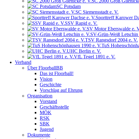
SC 2000 Groß Glienicke
SC Potsdam
SC Siemensstadt e. V.
Sporttreff Karower Da
SSV Rapid e. V.
SV Motor Eberswalde e. V
SV-Grün-Weiß Letschin 
TSV Rangsdorf 2004 e. V.
TuS Hohenschönha
UHC Berlin e. V.
VfL Tegel 1891 e. V.
Verband
Über FloorballBB
Das ist Floorball!
Vision
Geschichte
Vorschlag auf Ehrung
Organisation
Vorstand
Geschäftsstelle
MÖK
RSK
SBK
Jugend
Dokumente