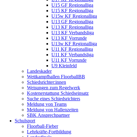
U15 GF Regionalliga
U15 KF Regionalliga
U15w KF Regionalliga
U13 GF Regionalliga
U13 KF Regionalliga
U13 KF Verbandsliga
U13 KF Vorrunde
U13w KF Regionalliga
U11 KF Regionalliga
U11 KF Verbandsliga
U11 KF Vorrunde
U9 Kleinfeld
Landeskader
Wettkampfhallen FloorballBB
Schiedsrichter:innen
Weisungen zum Regelwerk
Kostenerstattung Schiedseinsatz
Suche eines Schiedsrichters
Meldung von Teams
Meldung von Hallenzeiten
SBK Ansprechpartner
Schulsport
Floorball-Fieber
Lehrkräfte-Fortbildung