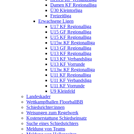
Damen KF Regionalliga
Ü30 Kleintorliga
Freizeitliga
Erwachsene Ligen
U17 KF Regionalliga
U15 GF Regionalliga
U15 KF Regionalliga
U15w KF Regionalliga
U13 GF Regionalliga
U13 KF Regionalliga
U13 KF Verbandsliga
U13 KF Vorrunde
U13w KF Regionalliga
U11 KF Regionalliga
U11 KF Verbandsliga
U11 KF Vorrunde
U9 Kleinfeld
Landeskader
Wettkampfhallen FloorballBB
Schiedsrichter:innen
Weisungen zum Regelwerk
Kostenerstattung Schiedseinsatz
Suche eines Schiedsrichters
Meldung von Teams