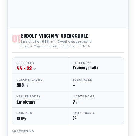
01
RUDOLF-VIRCHOW-OBERSCHULE
Sporthalle - 968 m² - Zweifeldsporthalle
Größe 3 · Marzahn-Hellersdorf · Teilbar: Einfach
SPIELFELD
HALLENTYP
44 × 22
Trainingshalle
m
GESAMTFLÄCHE
ZUSCHAUER
968
–
m²
HALLENBODEN
LICHTE HÖHE
Linoleum
7
m
BAUJAHR
BAUZUSTAND
1994
Q2
AUSSTATTUNG