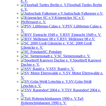
e. V.
Floorball Turtles Berlin
e. V.
Judoschule Falkensee e.V.
Köpenicker SC e.V.
Pfeffersport e. V.
PSV Lübbenau-Calau e.
V.
RSV Eintracht 1949 e. V.
RSV Mellensee 08 e.V.
SC 2000 Groß
Glienicke e. V.
SC Potsdam
SC Siemensstadt e. V.
Sporttreff Karower
Dachse e. V.
SSV Rapid e. V.
SV Motor Eberswalde e.
V.
SV-Grün-Weiß
Letschin e. V.
TSV Rangsdorf 2004 e.
V.
TuS
Hohenschönhausen 1990 e. V.