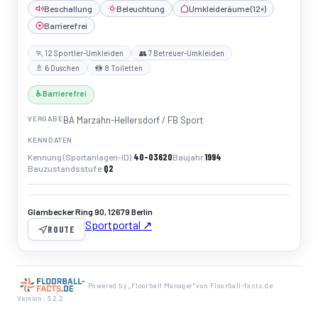
Beschallung
Beleuchtung
Umkleideräume (12×)
Barrierefrei
🏃 12 Sportler-Umkleiden
👥 7 Betreuer-Umkleiden
🚿 6 Duschen
🚻 8 Toiletten
♿ Barrierefrei
VERGABE
BA Marzahn-Hellersdorf / FB Sport
KENNDATEN
40-03620
1994
Kennung (Sportanlagen-ID)
Baujahr
Q2
Bauzustandsstufe
Glambecker Ring 90, 12679 Berlin
Sportportal ↗
ROUTE
Powered by „Floorball Manager" von Floorball-facts.de
Version: 3.2.2