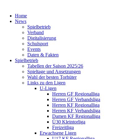
Home
News
Spielbetrieb
Verband
Digitalisierung
Schulsport
Events
Daten & Fakten
Spielbetrieb
Tabellen der Saison 2025/26
Spieltage und Ansetzungen
Wahl der besten Torhüter
Links zu den Ligen
U-Ligen
Herren GF Regionalliga
Herren GF Verbandsliga
Herren KF Regionalliga
Herren KF Verbandsliga
Damen KF Regionalliga
Ü30 Kleintorliga
Freizeitliga
Erwachsene Ligen
U17 KF Regionalliga