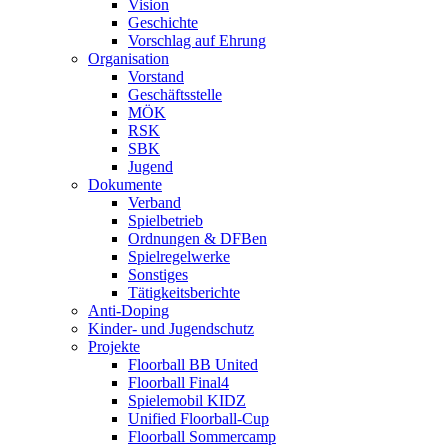
Vision
Geschichte
Vorschlag auf Ehrung
Organisation
Vorstand
Geschäftsstelle
MÖK
RSK
SBK
Jugend
Dokumente
Verband
Spielbetrieb
Ordnungen & DFBen
Spielregelwerke
Sonstiges
Tätigkeitsberichte
Anti-Doping
Kinder- und Jugendschutz
Projekte
Floorball BB United
Floorball Final4
Spielemobil KIDZ
Unified Floorball-Cup
Floorball Sommercamp