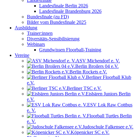
Landesfinale
Landesfinale Berlin 2026
Landesfinale Brandenburg 2026
Bundesfinale (zu FD)
Bilder vom Bundesfinale 2025
Ausbildung
Trainer:innen
Diversitäts-Sensibilisierung
Webinars
Grundwissen Floorball-Training
Vereine
ASV Michendorf e. V.
Berlin Broilers 04 e.V.
Berlin Rockets e.V.
Berliner Floorball Klub
e.V.
Berliner TSC e.V.
Eisbären Juniors Berlin
e.V.
ESV Lok Raw Cottbus
e. V.
Floorball Turtles Berlin
e. V.
Judoschule Falkensee e.V.
Köpenicker SC e.V.