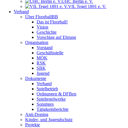
UHC Berlin e. V.
VfL Tegel 1891 e. V.
Verband
Über FloorballBB
Das ist Floorball!
Vision
Geschichte
Vorschlag auf Ehrung
Organisation
Vorstand
Geschäftsstelle
MÖK
RSK
SBK
Jugend
Dokumente
Verband
Spielbetrieb
Ordnungen & DFBen
Spielregelwerke
Sonstiges
Tätigkeitsberichte
Anti-Doping
Kinder- und Jugendschutz
Projekte