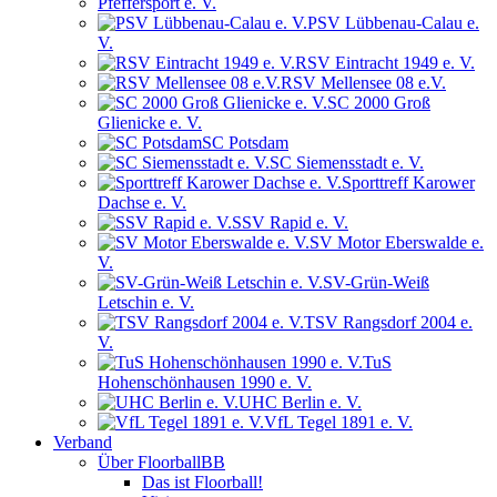
Pfeffersport e. V.
PSV Lübbenau-Calau e.
V.
RSV Eintracht 1949 e. V.
RSV Mellensee 08 e.V.
SC 2000 Groß
Glienicke e. V.
SC Potsdam
SC Siemensstadt e. V.
Sporttreff Karower
Dachse e. V.
SSV Rapid e. V.
SV Motor Eberswalde e.
V.
SV-Grün-Weiß
Letschin e. V.
TSV Rangsdorf 2004 e.
V.
TuS
Hohenschönhausen 1990 e. V.
UHC Berlin e. V.
VfL Tegel 1891 e. V.
Verband
Über FloorballBB
Das ist Floorball!