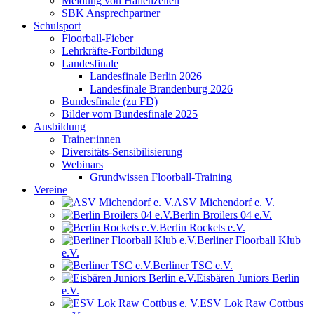
Meldung von Hallenzeiten
SBK Ansprechpartner
Schulsport
Floorball-Fieber
Lehrkräfte-Fortbildung
Landesfinale
Landesfinale Berlin 2026
Landesfinale Brandenburg 2026
Bundesfinale (zu FD)
Bilder vom Bundesfinale 2025
Ausbildung
Trainer:innen
Diversitäts-Sensibilisierung
Webinars
Grundwissen Floorball-Training
Vereine
ASV Michendorf e. V.
Berlin Broilers 04 e.V.
Berlin Rockets e.V.
Berliner Floorball Klub
e.V.
Berliner TSC e.V.
Eisbären Juniors Berlin
e.V.
ESV Lok Raw Cottbus