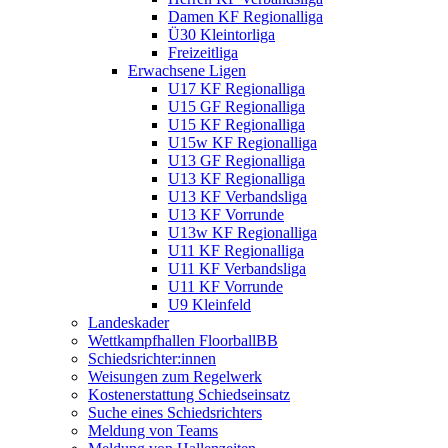
Damen KF Regionalliga
Ü30 Kleintorliga
Freizeitliga
Erwachsene Ligen
U17 KF Regionalliga
U15 GF Regionalliga
U15 KF Regionalliga
U15w KF Regionalliga
U13 GF Regionalliga
U13 KF Regionalliga
U13 KF Verbandsliga
U13 KF Vorrunde
U13w KF Regionalliga
U11 KF Regionalliga
U11 KF Verbandsliga
U11 KF Vorrunde
U9 Kleinfeld
Landeskader
Wettkampfhallen FloorballBB
Schiedsrichter:innen
Weisungen zum Regelwerk
Kostenerstattung Schiedseinsatz
Suche eines Schiedsrichters
Meldung von Teams