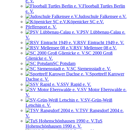
e. V.
Floorball Turtles Berlin
e. V.
Judoschule Falkensee e.V.
Köpenicker SC e.V.
Pfeffersport e. V.
PSV Lübbenau-Calau e.
V.
RSV Eintracht 1949 e. V.
RSV Mellensee 08 e.V.
SC 2000 Groß
Glienicke e. V.
SC Potsdam
SC Siemensstadt e. V.
Sporttreff Karower
Dachse e. V.
SSV Rapid e. V.
SV Motor Eberswalde e.
V.
SV-Grün-Weiß
Letschin e. V.
TSV Rangsdorf 2004 e.
V.
TuS
Hohenschönhausen 1990 e. V.