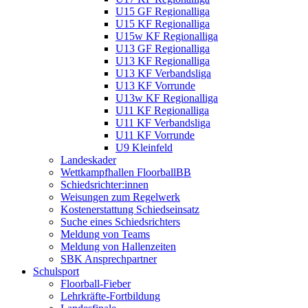
U15 GF Regionalliga
U15 KF Regionalliga
U15w KF Regionalliga
U13 GF Regionalliga
U13 KF Regionalliga
U13 KF Verbandsliga
U13 KF Vorrunde
U13w KF Regionalliga
U11 KF Regionalliga
U11 KF Verbandsliga
U11 KF Vorrunde
U9 Kleinfeld
Landeskader
Wettkampfhallen FloorballBB
Schiedsrichter:innen
Weisungen zum Regelwerk
Kostenerstattung Schiedseinsatz
Suche eines Schiedsrichters
Meldung von Teams
Meldung von Hallenzeiten
SBK Ansprechpartner
Schulsport
Floorball-Fieber
Lehrkräfte-Fortbildung