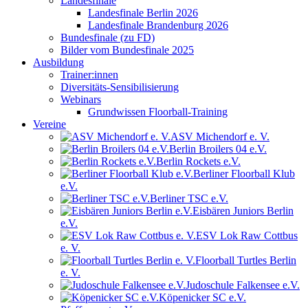
Landesfinale
Landesfinale Berlin 2026
Landesfinale Brandenburg 2026
Bundesfinale (zu FD)
Bilder vom Bundesfinale 2025
Ausbildung
Trainer:innen
Diversitäts-Sensibilisierung
Webinars
Grundwissen Floorball-Training
Vereine
ASV Michendorf e. V.
Berlin Broilers 04 e.V.
Berlin Rockets e.V.
Berliner Floorball Klub
e.V.
Berliner TSC e.V.
Eisbären Juniors Berlin
e.V.
ESV Lok Raw Cottbus
e. V.
Floorball Turtles Berlin
e. V.
Judoschule Falkensee e.V.
Köpenicker SC e.V.