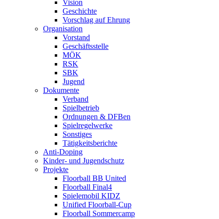
Vision
Geschichte
Vorschlag auf Ehrung
Organisation
Vorstand
Geschäftsstelle
MÖK
RSK
SBK
Jugend
Dokumente
Verband
Spielbetrieb
Ordnungen & DFBen
Spielregelwerke
Sonstiges
Tätigkeitsberichte
Anti-Doping
Kinder- und Jugendschutz
Projekte
Floorball BB United
Floorball Final4
Spielemobil KIDZ
Unified Floorball-Cup
Floorball Sommercamp