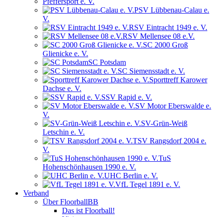
Pfeffersport e. V.
PSV Lübbenau-Calau e.
V.
RSV Eintracht 1949 e. V.
RSV Mellensee 08 e.V.
SC 2000 Groß
Glienicke e. V.
SC Potsdam
SC Siemensstadt e. V.
Sporttreff Karower
Dachse e. V.
SSV Rapid e. V.
SV Motor Eberswalde e.
V.
SV-Grün-Weiß
Letschin e. V.
TSV Rangsdorf 2004 e.
V.
TuS
Hohenschönhausen 1990 e. V.
UHC Berlin e. V.
VfL Tegel 1891 e. V.
Verband
Über FloorballBB
Das ist Floorball!