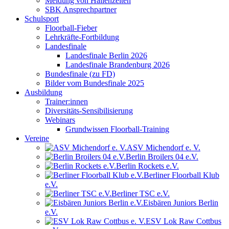
Meldung von Hallenzeiten
SBK Ansprechpartner
Schulsport
Floorball-Fieber
Lehrkräfte-Fortbildung
Landesfinale
Landesfinale Berlin 2026
Landesfinale Brandenburg 2026
Bundesfinale (zu FD)
Bilder vom Bundesfinale 2025
Ausbildung
Trainer:innen
Diversitäts-Sensibilisierung
Webinars
Grundwissen Floorball-Training
Vereine
ASV Michendorf e. V.
Berlin Broilers 04 e.V.
Berlin Rockets e.V.
Berliner Floorball Klub
e.V.
Berliner TSC e.V.
Eisbären Juniors Berlin
e.V.
ESV Lok Raw Cottbus