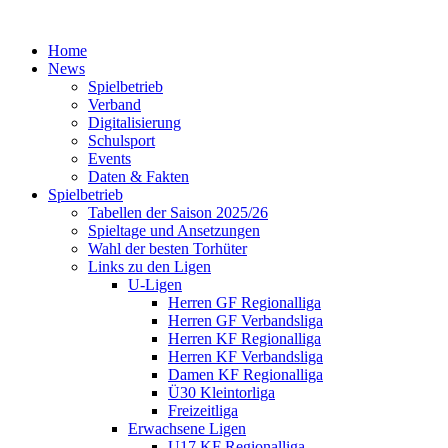
Home
News
Spielbetrieb
Verband
Digitalisierung
Schulsport
Events
Daten & Fakten
Spielbetrieb
Tabellen der Saison 2025/26
Spieltage und Ansetzungen
Wahl der besten Torhüter
Links zu den Ligen
U-Ligen
Herren GF Regionalliga
Herren GF Verbandsliga
Herren KF Regionalliga
Herren KF Verbandsliga
Damen KF Regionalliga
Ü30 Kleintorliga
Freizeitliga
Erwachsene Ligen
U17 KF Regionalliga