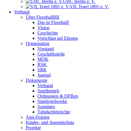
UHC Berlin e. V.
VfL Tegel 1891 e. V.
Verband
Über FloorballBB
Das ist Floorball!
Vision
Geschichte
Vorschlag auf Ehrung
Organisation
Vorstand
Geschäftsstelle
MÖK
RSK
SBK
Jugend
Dokumente
Verband
Spielbetrieb
Ordnungen & DFBen
Spielregelwerke
Sonstiges
Tätigkeitsberichte
Anti-Doping
Kinder- und Jugendschutz
Projekte