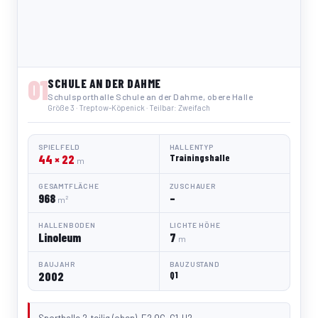
01
SCHULE AN DER DAHME
Schulsporthalle Schule an der Dahme, obere Halle
Größe 3 · Treptow-Köpenick · Teilbar: Zweifach
SPIELFELD
HALLENTYP
44 × 22
Trainingshalle
m
GESAMTFLÄCHE
ZUSCHAUER
968
–
m²
HALLENBODEN
LICHTE HÖHE
Linoleum
7
m
BAUJAHR
BAUZUSTAND
2002
Q1