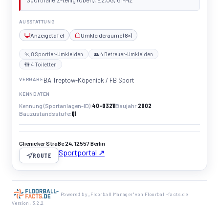
Sporthalle 2-teilig (oben), E2.OG, G1-H2
AUSSTATTUNG
Anzeigetafel
Umkleideräume (8×)
🏃 8 Sportler-Umkleiden
👥 4 Betreuer-Umkleiden
🚻 4 Toiletten
VERGABE
BA Treptow-Köpenick / FB Sport
KENNDATEN
40-03211
2002
Kennung (Sportanlagen-ID)
Baujahr
Q1
Bauzustandsstufe
Glienicker Straße 24, 12557 Berlin
Sportportal ↗
ROUTE
Powered by „Floorball Manager" von Floorball-facts.de
Version: 3.2.2