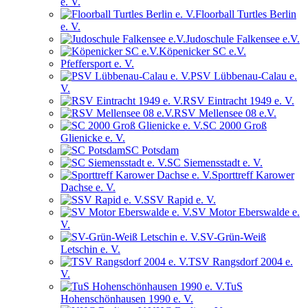
e. V.
Floorball Turtles Berlin
e. V.
Judoschule Falkensee e.V.
Köpenicker SC e.V.
Pfeffersport e. V.
PSV Lübbenau-Calau e.
V.
RSV Eintracht 1949 e. V.
RSV Mellensee 08 e.V.
SC 2000 Groß
Glienicke e. V.
SC Potsdam
SC Siemensstadt e. V.
Sporttreff Karower
Dachse e. V.
SSV Rapid e. V.
SV Motor Eberswalde e.
V.
SV-Grün-Weiß
Letschin e. V.
TSV Rangsdorf 2004 e.
V.
TuS
Hohenschönhausen 1990 e. V.