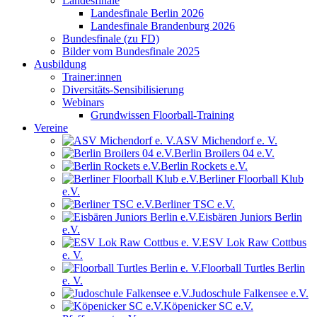
Landesfinale
Landesfinale Berlin 2026
Landesfinale Brandenburg 2026
Bundesfinale (zu FD)
Bilder vom Bundesfinale 2025
Ausbildung
Trainer:innen
Diversitäts-Sensibilisierung
Webinars
Grundwissen Floorball-Training
Vereine
ASV Michendorf e. V.
Berlin Broilers 04 e.V.
Berlin Rockets e.V.
Berliner Floorball Klub
e.V.
Berliner TSC e.V.
Eisbären Juniors Berlin
e.V.
ESV Lok Raw Cottbus
e. V.
Floorball Turtles Berlin
e. V.
Judoschule Falkensee e.V.
Köpenicker SC e.V.