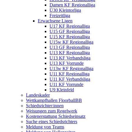
Damen KF Regionalliga
Ü30 Kleintorliga
Freizeitliga
Erwachsene Ligen
U17 KF Regionalliga
U15 GF Regionalliga
U15 KF Regionalliga
U15w KF Regionalliga
U13 GF Regionalliga
U13 KF Regionalliga
U13 KF Verbandsliga
U13 KF Vorrunde
U13w KF Regionalliga
U11 KF Regionalliga
U11 KF Verbandsliga
U11 KF Vorrunde
U9 Kleinfeld
Landeskader
Wettkampfhallen FloorballBB
Schiedsrichter:innen
Weisungen zum Regelwerk
Kostenerstattung Schiedseinsatz
Suche eines Schiedsrichters
Meldung von Teams