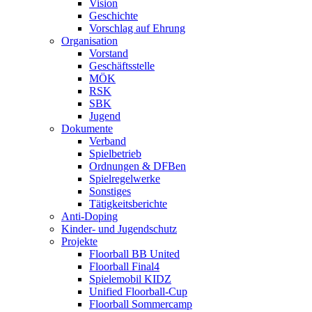
Vision
Geschichte
Vorschlag auf Ehrung
Organisation
Vorstand
Geschäftsstelle
MÖK
RSK
SBK
Jugend
Dokumente
Verband
Spielbetrieb
Ordnungen & DFBen
Spielregelwerke
Sonstiges
Tätigkeitsberichte
Anti-Doping
Kinder- und Jugendschutz
Projekte
Floorball BB United
Floorball Final4
Spielemobil KIDZ
Unified Floorball-Cup
Floorball Sommercamp