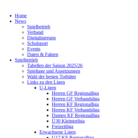
Home
News
Spielbetrieb
Verband
Digitalisierung
Schulsport
Events
Daten & Fakten
Spielbetrieb
Tabellen der Saison 2025/26
Spieltage und Ansetzungen
Wahl der besten Torhüter
Links zu den Ligen
U-Ligen
Herren GF Regionalliga
Herren GF Verbandsliga
Herren KF Regionalliga
Herren KF Verbandsliga
Damen KF Regionalliga
Ü30 Kleintorliga
Freizeitliga
Erwachsene Ligen
U17 KF Regionalliga