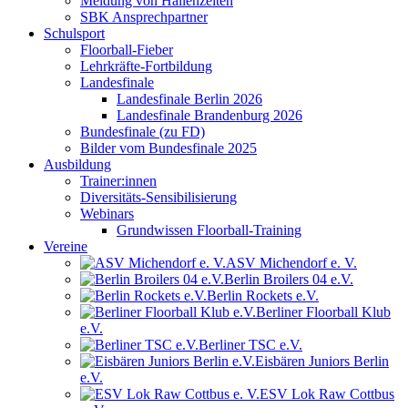
Meldung von Hallenzeiten
SBK Ansprechpartner
Schulsport
Floorball-Fieber
Lehrkräfte-Fortbildung
Landesfinale
Landesfinale Berlin 2026
Landesfinale Brandenburg 2026
Bundesfinale (zu FD)
Bilder vom Bundesfinale 2025
Ausbildung
Trainer:innen
Diversitäts-Sensibilisierung
Webinars
Grundwissen Floorball-Training
Vereine
ASV Michendorf e. V.
Berlin Broilers 04 e.V.
Berlin Rockets e.V.
Berliner Floorball Klub
e.V.
Berliner TSC e.V.
Eisbären Juniors Berlin
e.V.
ESV Lok Raw Cottbus