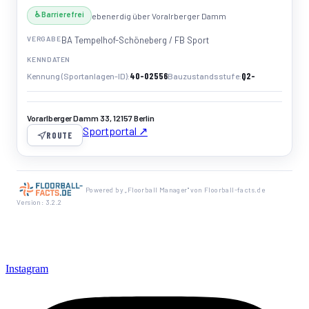
♿ Barrierefrei
ebenerdig über Voralrberger Damm
VERGABE
BA Tempelhof-Schöneberg / FB Sport
KENNDATEN
40-02556
Q2-
Kennung (Sportanlagen-ID)
Bauzustandsstufe
Vorarlberger Damm 33, 12157 Berlin
Sportportal ↗
ROUTE
Powered by „Floorball Manager" von Floorball-facts.de
Version: 3.2.2
Instagram