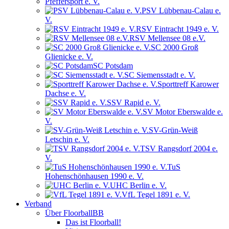
Pfeffersport e. V.
PSV Lübbenau-Calau e.
V.
RSV Eintracht 1949 e. V.
RSV Mellensee 08 e.V.
SC 2000 Groß
Glienicke e. V.
SC Potsdam
SC Siemensstadt e. V.
Sporttreff Karower
Dachse e. V.
SSV Rapid e. V.
SV Motor Eberswalde e.
V.
SV-Grün-Weiß
Letschin e. V.
TSV Rangsdorf 2004 e.
V.
TuS
Hohenschönhausen 1990 e. V.
UHC Berlin e. V.
VfL Tegel 1891 e. V.
Verband
Über FloorballBB
Das ist Floorball!