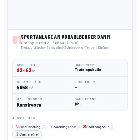
01
SPORTANLAGE AM VORARLBERGER DAMM
Großspielfeld 2 - Fußball (links)
Freisportfläche · Tempelhof-Schöneberg · Teilbar: Einfach
SPIELFELD
HALLENTYP
93 × 63
Trainingshalle
m
GESAMTFLÄCHE
ZUSCHAUER
5859
–
m²
HALLENBODEN
BAUZUSTAND
Kunstrasen
Q2-
AUSSTATTUNG
Beleuchtung
Coachingzone
Ballfangzaun
Barrierefrei