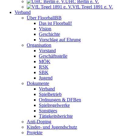
UHC Berlin e. V.
VfL Tegel 1891 e. V.
Verband
Über FloorballBB
Das ist Floorball!
Vision
Geschichte
Vorschlag auf Ehrung
Organisation
Vorstand
Geschäftsstelle
MÖK
RSK
SBK
Jugend
Dokumente
Verband
Spielbetrieb
Ordnungen & DFBen
Spielregelwerke
Sonstiges
Tätigkeitsberichte
Anti-Doping
Kinder- und Jugendschutz
Projekte