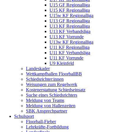
U15 GF Regionalliga
U15 KF Regionalliga
U15w KF Regionalliga
U13 GF Regionalliga
U13 KF Regionalliga
U13 KF Verbandsliga
U13 KF Vorrunde
U13w KF Regionalliga
U11 KF Regionalliga
U11 KF Verbandsliga
U11 KF Vorrunde
U9 Kleinfeld
Landeskader
Wettkampfhallen FloorballBB
Schiedsrichter:innen
Weisungen zum Regelwerk
Kostenerstattung Schiedseinsatz
Suche eines Schiedsrichters
Meldung von Teams
Meldung von Hallenzeiten
SBK Ansprechpartner
Schulsport
Floorball-Fieber
Lehrkräfte-Fortbildung