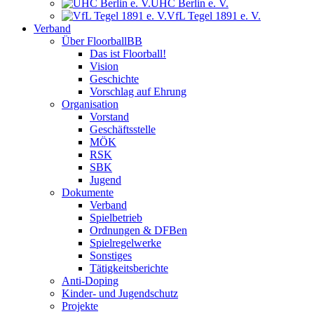
UHC Berlin e. V.
VfL Tegel 1891 e. V.
Verband
Über FloorballBB
Das ist Floorball!
Vision
Geschichte
Vorschlag auf Ehrung
Organisation
Vorstand
Geschäftsstelle
MÖK
RSK
SBK
Jugend
Dokumente
Verband
Spielbetrieb
Ordnungen & DFBen
Spielregelwerke
Sonstiges
Tätigkeitsberichte
Anti-Doping
Kinder- und Jugendschutz
Projekte