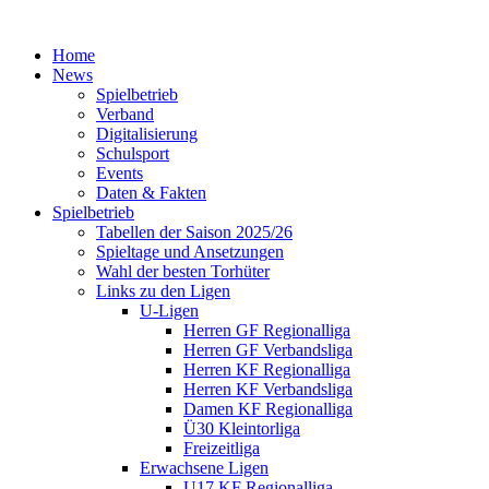
Home
News
Spielbetrieb
Verband
Digitalisierung
Schulsport
Events
Daten & Fakten
Spielbetrieb
Tabellen der Saison 2025/26
Spieltage und Ansetzungen
Wahl der besten Torhüter
Links zu den Ligen
U-Ligen
Herren GF Regionalliga
Herren GF Verbandsliga
Herren KF Regionalliga
Herren KF Verbandsliga
Damen KF Regionalliga
Ü30 Kleintorliga
Freizeitliga
Erwachsene Ligen
U17 KF Regionalliga