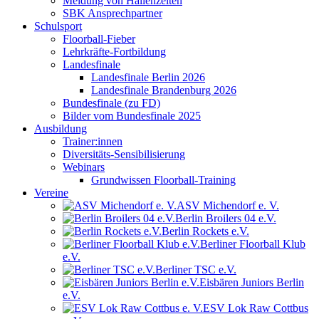
Meldung von Hallenzeiten
SBK Ansprechpartner
Schulsport
Floorball-Fieber
Lehrkräfte-Fortbildung
Landesfinale
Landesfinale Berlin 2026
Landesfinale Brandenburg 2026
Bundesfinale (zu FD)
Bilder vom Bundesfinale 2025
Ausbildung
Trainer:innen
Diversitäts-Sensibilisierung
Webinars
Grundwissen Floorball-Training
Vereine
ASV Michendorf e. V.
Berlin Broilers 04 e.V.
Berlin Rockets e.V.
Berliner Floorball Klub
e.V.
Berliner TSC e.V.
Eisbären Juniors Berlin
e.V.
ESV Lok Raw Cottbus