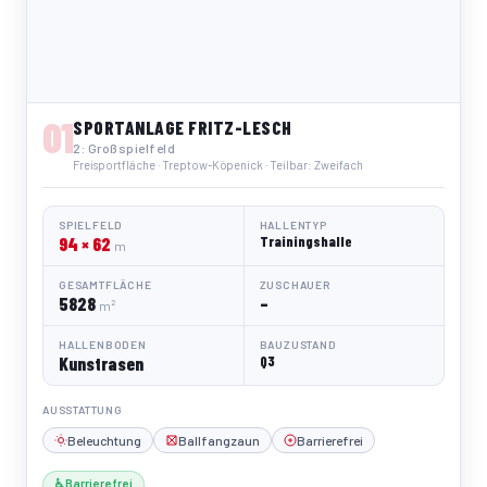
01
SPORTANLAGE FRITZ-LESCH
2: Großspielfeld
Freisportfläche · Treptow-Köpenick · Teilbar: Zweifach
SPIELFELD
HALLENTYP
94 × 62
Trainingshalle
m
GESAMTFLÄCHE
ZUSCHAUER
5828
–
m²
HALLENBODEN
BAUZUSTAND
Kunstrasen
Q3
AUSSTATTUNG
Beleuchtung
Ballfangzaun
Barrierefrei
♿ Barrierefrei