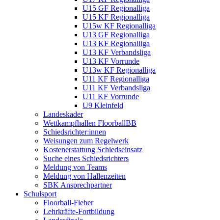
U15 GF Regionalliga
U15 KF Regionalliga
U15w KF Regionalliga
U13 GF Regionalliga
U13 KF Regionalliga
U13 KF Verbandsliga
U13 KF Vorrunde
U13w KF Regionalliga
U11 KF Regionalliga
U11 KF Verbandsliga
U11 KF Vorrunde
U9 Kleinfeld
Landeskader
Wettkampfhallen FloorballBB
Schiedsrichter:innen
Weisungen zum Regelwerk
Kostenerstattung Schiedseinsatz
Suche eines Schiedsrichters
Meldung von Teams
Meldung von Hallenzeiten
SBK Ansprechpartner
Schulsport
Floorball-Fieber
Lehrkräfte-Fortbildung