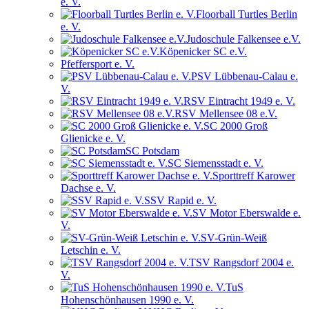
e. V.
Floorball Turtles Berlin
e. V.
Judoschule Falkensee e.V.
Köpenicker SC e.V.
Pfeffersport e. V.
PSV Lübbenau-Calau e.
V.
RSV Eintracht 1949 e. V.
RSV Mellensee 08 e.V.
SC 2000 Groß
Glienicke e. V.
SC Potsdam
SC Siemensstadt e. V.
Sporttreff Karower
Dachse e. V.
SSV Rapid e. V.
SV Motor Eberswalde e.
V.
SV-Grün-Weiß
Letschin e. V.
TSV Rangsdorf 2004 e.
V.
TuS
Hohenschönhausen 1990 e. V.