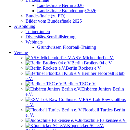
Landesfinale
Landesfinale Berlin 2026
Landesfinale Brandenburg 2026
Bundesfinale (zu FD)
Bilder vom Bundesfinale 2025
Ausbildung
Trainer:innen
Diversitäts-Sensibilisierung
Webinars
Grundwissen Floorball-Training
Vereine
ASV Michendorf e. V.
Berlin Broilers 04 e.V.
Berlin Rockets e.V.
Berliner Floorball Klub
e.V.
Berliner TSC e.V.
Eisbären Juniors Berlin
e.V.
ESV Lok Raw Cottbus
e. V.
Floorball Turtles Berlin
e. V.
Judoschule Falkensee e.V.
Köpenicker SC e.V.