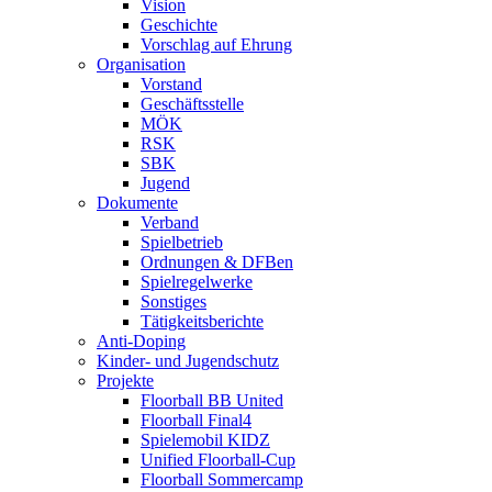
Vision
Geschichte
Vorschlag auf Ehrung
Organisation
Vorstand
Geschäftsstelle
MÖK
RSK
SBK
Jugend
Dokumente
Verband
Spielbetrieb
Ordnungen & DFBen
Spielregelwerke
Sonstiges
Tätigkeitsberichte
Anti-Doping
Kinder- und Jugendschutz
Projekte
Floorball BB United
Floorball Final4
Spielemobil KIDZ
Unified Floorball-Cup
Floorball Sommercamp