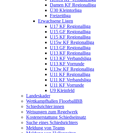
Damen KF Regionalliga
Ü30 Kleintorliga
Freizeitliga
Erwachsene Ligen
U17 KF Regionalliga
U15 GF Regionalliga
U15 KF Regionalliga
U15w KF Regionalliga
U13 GF Regionalliga
U13 KF Regionalliga
U13 KF Verbandsliga
U13 KF Vorrunde
U13w KF Regionalliga
U11 KF Regionalliga
U11 KF Verbandsliga
U11 KF Vorrunde
U9 Kleinfeld
Landeskader
Wettkampfhallen FloorballBB
Schiedsrichter:innen
Weisungen zum Regelwerk
Kostenerstattung Schiedseinsatz
Suche eines Schiedsrichters
Meldung von Teams