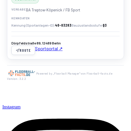
VERGABE
BA Treptow-Köpenick / FB Sport
KENNDATEN
40-03283
Q3
Kennung (Sportanlagen-ID)
Bauzustandsstufe
Dörpfeldstraße 89, 12489 Berlin
Sportportal ↗
ROUTE
Powered by „Floorball Manager" von Floorball-facts.de
Version: 3.2.2
Instagram