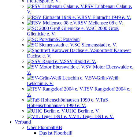
Pfeffersport e. V.
PSV Lübbenau-Calau e.
V.
RSV Eintracht 1949 e. V.
RSV Mellensee 08 e.V.
SC 2000 Groß
Glienicke e. V.
SC Potsdam
SC Siemensstadt e. V.
Sporttreff Karower
Dachse e. V.
SSV Rapid e. V.
SV Motor Eberswalde e.
V.
SV-Grün-Weiß
Letschin e. V.
TSV Rangsdorf 2004 e.
V.
TuS
Hohenschönhausen 1990 e. V.
UHC Berlin e. V.
VfL Tegel 1891 e. V.
Verband
Über FloorballBB
Das ist Floorball!