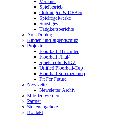
Verband
Spielbetrieb
Ordnungen & DFBen
Spielregelwerke
Sonstiges
Tätigkeitsberichte
Anti-Doping
Kinder- und Jugendschutz
Projekte
Floorball BB United
Floorball Final4
Spielemobil KIDZ
Unified Floorball-Cup
Floorball Sommercamp
Fit For Future
Newsletter
Newsletter-Archiv
Mitglied werden
Partner
Stellenangebote
Kontakt