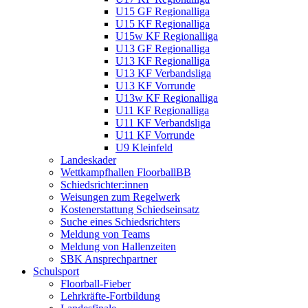
U15 GF Regionalliga
U15 KF Regionalliga
U15w KF Regionalliga
U13 GF Regionalliga
U13 KF Regionalliga
U13 KF Verbandsliga
U13 KF Vorrunde
U13w KF Regionalliga
U11 KF Regionalliga
U11 KF Verbandsliga
U11 KF Vorrunde
U9 Kleinfeld
Landeskader
Wettkampfhallen FloorballBB
Schiedsrichter:innen
Weisungen zum Regelwerk
Kostenerstattung Schiedseinsatz
Suche eines Schiedsrichters
Meldung von Teams
Meldung von Hallenzeiten
SBK Ansprechpartner
Schulsport
Floorball-Fieber
Lehrkräfte-Fortbildung