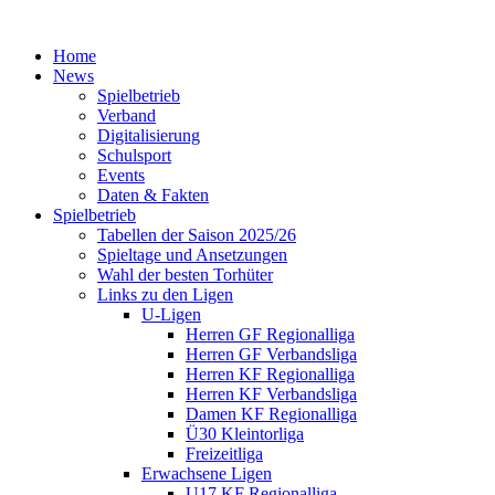
Home
News
Spielbetrieb
Verband
Digitalisierung
Schulsport
Events
Daten & Fakten
Spielbetrieb
Tabellen der Saison 2025/26
Spieltage und Ansetzungen
Wahl der besten Torhüter
Links zu den Ligen
U-Ligen
Herren GF Regionalliga
Herren GF Verbandsliga
Herren KF Regionalliga
Herren KF Verbandsliga
Damen KF Regionalliga
Ü30 Kleintorliga
Freizeitliga
Erwachsene Ligen
U17 KF Regionalliga