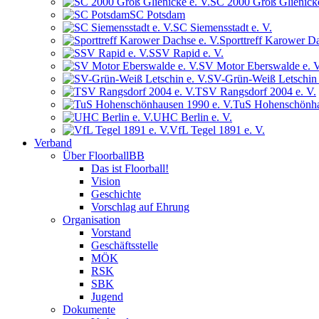
SC 2000 Groß Glienicke
SC Potsdam
SC Siemensstadt e. V.
Sporttreff Karower Da
SSV Rapid e. V.
SV Motor Eberswalde e. V
SV-Grün-Weiß Letschin 
TSV Rangsdorf 2004 e. V.
TuS Hohenschönha
UHC Berlin e. V.
VfL Tegel 1891 e. V.
Verband
Über FloorballBB
Das ist Floorball!
Vision
Geschichte
Vorschlag auf Ehrung
Organisation
Vorstand
Geschäftsstelle
MÖK
RSK
SBK
Jugend
Dokumente