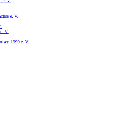
 e. V.
chse e. V.
.
e. V.
usen 1990 e. V.