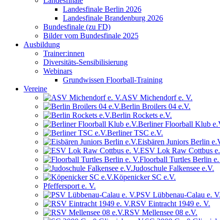
Landesfinale
Landesfinale Berlin 2026
Landesfinale Brandenburg 2026
Bundesfinale (zu FD)
Bilder vom Bundesfinale 2025
Ausbildung
Trainer:innen
Diversitäts-Sensibilisierung
Webinars
Grundwissen Floorball-Training
Vereine
ASV Michendorf e. V.
Berlin Broilers 04 e.V.
Berlin Rockets e.V.
Berliner Floorball Klub e.
Berliner TSC e.V.
Eisbären Juniors Berlin e.
ESV Lok Raw Cottbus e.
Floorball Turtles Berlin e.
Judoschule Falkensee e.V.
Köpenicker SC e.V.
Pfeffersport e. V.
PSV Lübbenau-Calau e. V
RSV Eintracht 1949 e. V.
RSV Mellensee 08 e.V.