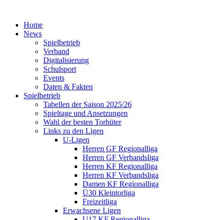
Home
News
Spielbetrieb
Verband
Digitalisierung
Schulsport
Events
Daten & Fakten
Spielbetrieb
Tabellen der Saison 2025/26
Spieltage und Ansetzungen
Wahl der besten Torhüter
Links zu den Ligen
U-Ligen
Herren GF Regionalliga
Herren GF Verbandsliga
Herren KF Regionalliga
Herren KF Verbandsliga
Damen KF Regionalliga
Ü30 Kleintorliga
Freizeitliga
Erwachsene Ligen
U17 KF Regionalliga