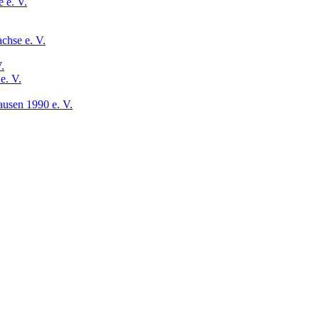
 e. V.
chse e. V.
.
e. V.
usen 1990 e. V.