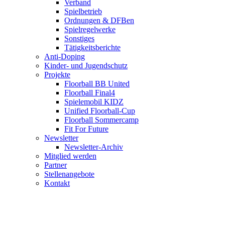
Verband
Spielbetrieb
Ordnungen & DFBen
Spielregelwerke
Sonstiges
Tätigkeitsberichte
Anti-Doping
Kinder- und Jugendschutz
Projekte
Floorball BB United
Floorball Final4
Spielemobil KIDZ
Unified Floorball-Cup
Floorball Sommercamp
Fit For Future
Newsletter
Newsletter-Archiv
Mitglied werden
Partner
Stellenangebote
Kontakt