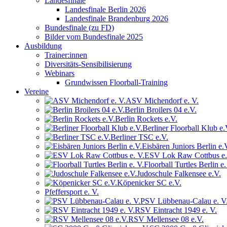
Landesfinale
Landesfinale Berlin 2026
Landesfinale Brandenburg 2026
Bundesfinale (zu FD)
Bilder vom Bundesfinale 2025
Ausbildung
Trainer:innen
Diversitäts-Sensibilisierung
Webinars
Grundwissen Floorball-Training
Vereine
ASV Michendorf e. V.
Berlin Broilers 04 e.V.
Berlin Rockets e.V.
Berliner Floorball Klub e.
Berliner TSC e.V.
Eisbären Juniors Berlin e.
ESV Lok Raw Cottbus e.
Floorball Turtles Berlin e.
Judoschule Falkensee e.V.
Köpenicker SC e.V.
Pfeffersport e. V.
PSV Lübbenau-Calau e. V
RSV Eintracht 1949 e. V.
RSV Mellensee 08 e.V.