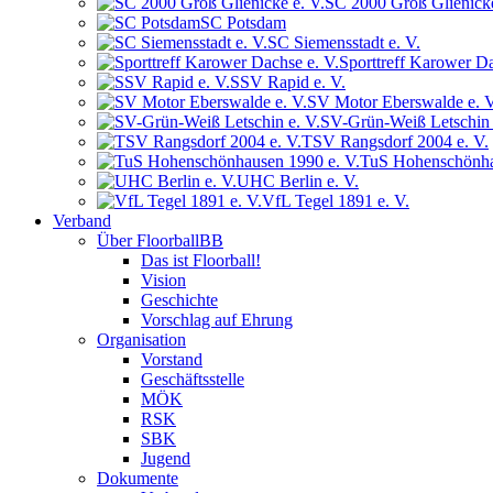
SC 2000 Groß Glienicke
SC Potsdam
SC Siemensstadt e. V.
Sporttreff Karower Da
SSV Rapid e. V.
SV Motor Eberswalde e. V
SV-Grün-Weiß Letschin 
TSV Rangsdorf 2004 e. V.
TuS Hohenschönha
UHC Berlin e. V.
VfL Tegel 1891 e. V.
Verband
Über FloorballBB
Das ist Floorball!
Vision
Geschichte
Vorschlag auf Ehrung
Organisation
Vorstand
Geschäftsstelle
MÖK
RSK
SBK
Jugend
Dokumente