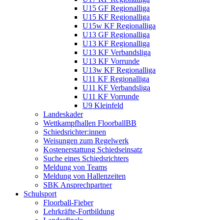
U15 GF Regionalliga
U15 KF Regionalliga
U15w KF Regionalliga
U13 GF Regionalliga
U13 KF Regionalliga
U13 KF Verbandsliga
U13 KF Vorrunde
U13w KF Regionalliga
U11 KF Regionalliga
U11 KF Verbandsliga
U11 KF Vorrunde
U9 Kleinfeld
Landeskader
Wettkampfhallen FloorballBB
Schiedsrichter:innen
Weisungen zum Regelwerk
Kostenerstattung Schiedseinsatz
Suche eines Schiedsrichters
Meldung von Teams
Meldung von Hallenzeiten
SBK Ansprechpartner
Schulsport
Floorball-Fieber
Lehrkräfte-Fortbildung