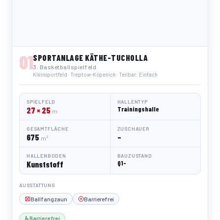
01
SPORTANLAGE KÄTHE-TUCHOLLA
3: Basketballspielfeld
Kleinsportfeld · Treptow-Köpenick · Teilbar: Einfach
SPIELFELD
HALLENTYP
27 × 25
Trainingshalle
m
GESAMTFLÄCHE
ZUSCHAUER
675
–
m²
HALLENBODEN
BAUZUSTAND
Kunststoff
Q1-
AUSSTATTUNG
Ballfangzaun
Barrierefrei
♿ Barrierefrei