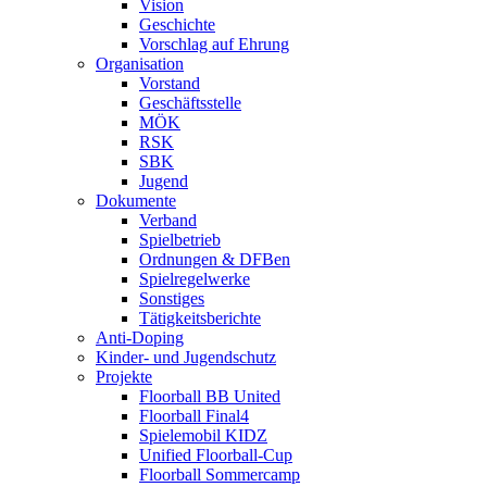
Vision
Geschichte
Vorschlag auf Ehrung
Organisation
Vorstand
Geschäftsstelle
MÖK
RSK
SBK
Jugend
Dokumente
Verband
Spielbetrieb
Ordnungen & DFBen
Spielregelwerke
Sonstiges
Tätigkeitsberichte
Anti-Doping
Kinder- und Jugendschutz
Projekte
Floorball BB United
Floorball Final4
Spielemobil KIDZ
Unified Floorball-Cup
Floorball Sommercamp