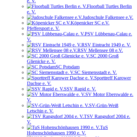
e. V.
Floorball Turtles Berlin
e. V.
Judoschule Falkensee e.V.
Köpenicker SC e.V.
Pfeffersport e. V.
PSV Lübbenau-Calau e.
V.
RSV Eintracht 1949 e. V.
RSV Mellensee 08 e.V.
SC 2000 Groß
Glienicke e. V.
SC Potsdam
SC Siemensstadt e. V.
Sporttreff Karower
Dachse e. V.
SSV Rapid e. V.
SV Motor Eberswalde e.
V.
SV-Grün-Weiß
Letschin e. V.
TSV Rangsdorf 2004 e.
V.
TuS
Hohenschönhausen 1990 e. V.