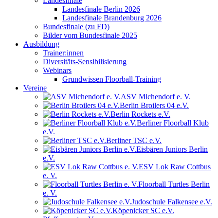
Landesfinale
Landesfinale Berlin 2026
Landesfinale Brandenburg 2026
Bundesfinale (zu FD)
Bilder vom Bundesfinale 2025
Ausbildung
Trainer:innen
Diversitäts-Sensibilisierung
Webinars
Grundwissen Floorball-Training
Vereine
ASV Michendorf e. V.
Berlin Broilers 04 e.V.
Berlin Rockets e.V.
Berliner Floorball Klub
e.V.
Berliner TSC e.V.
Eisbären Juniors Berlin
e.V.
ESV Lok Raw Cottbus
e. V.
Floorball Turtles Berlin
e. V.
Judoschule Falkensee e.V.
Köpenicker SC e.V.