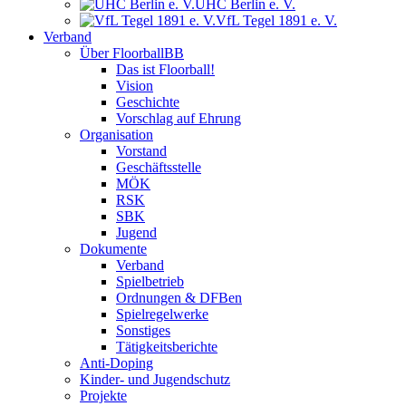
UHC Berlin e. V.
VfL Tegel 1891 e. V.
Verband
Über FloorballBB
Das ist Floorball!
Vision
Geschichte
Vorschlag auf Ehrung
Organisation
Vorstand
Geschäftsstelle
MÖK
RSK
SBK
Jugend
Dokumente
Verband
Spielbetrieb
Ordnungen & DFBen
Spielregelwerke
Sonstiges
Tätigkeitsberichte
Anti-Doping
Kinder- und Jugendschutz
Projekte