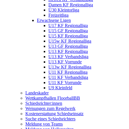
Damen KF Regionalliga
Ü30 Kleintorliga
Freizeitliga
Erwachsene Ligen
U17 KF Regionalliga
U15 GF Regionalliga
U15 KF Regionalliga
U15w KF Regionalliga
U13 GF Regionalliga
U13 KF Regionalliga
U13 KF Verbandsliga
U13 KF Vorrunde
U13w KF Regionalliga
U11 KF Regionalliga
U11 KF Verbandsliga
U11 KF Vorrunde
U9 Kleinfeld
Landeskader
Wettkampfhallen FloorballBB
Schiedsrichter:innen
Weisungen zum Regelwerk
Kostenerstattung Schiedseinsatz
Suche eines Schiedsrichters
Meldung von Teams