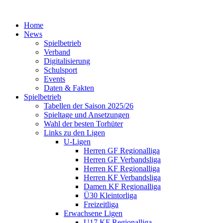
Home
News
Spielbetrieb
Verband
Digitalisierung
Schulsport
Events
Daten & Fakten
Spielbetrieb
Tabellen der Saison 2025/26
Spieltage und Ansetzungen
Wahl der besten Torhüter
Links zu den Ligen
U-Ligen
Herren GF Regionalliga
Herren GF Verbandsliga
Herren KF Regionalliga
Herren KF Verbandsliga
Damen KF Regionalliga
Ü30 Kleintorliga
Freizeitliga
Erwachsene Ligen
U17 KF Regionalliga