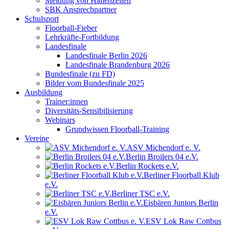
Meldung von Hallenzeiten
SBK Ansprechpartner
Schulsport
Floorball-Fieber
Lehrkräfte-Fortbildung
Landesfinale
Landesfinale Berlin 2026
Landesfinale Brandenburg 2026
Bundesfinale (zu FD)
Bilder vom Bundesfinale 2025
Ausbildung
Trainer:innen
Diversitäts-Sensibilisierung
Webinars
Grundwissen Floorball-Training
Vereine
ASV Michendorf e. V.
Berlin Broilers 04 e.V.
Berlin Rockets e.V.
Berliner Floorball Klub
e.V.
Berliner TSC e.V.
Eisbären Juniors Berlin
e.V.
ESV Lok Raw Cottbus