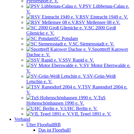
Pfeffersport e. V.
PSV Lübbenau-Calau e.
V.
RSV Eintracht 1949 e. V.
RSV Mellensee 08 e.V.
SC 2000 Groß
Glienicke e. V.
SC Potsdam
SC Siemensstadt e. V.
Sporttreff Karower
Dachse e. V.
SSV Rapid e. V.
SV Motor Eberswalde e.
V.
SV-Grün-Weiß
Letschin e. V.
TSV Rangsdorf 2004 e.
V.
TuS
Hohenschönhausen 1990 e. V.
UHC Berlin e. V.
VfL Tegel 1891 e. V.
Verband
Über FloorballBB
Das ist Floorball!