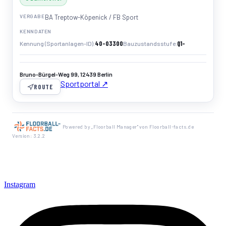
VERGABE
BA Treptow-Köpenick / FB Sport
KENNDATEN
40-03300
Q1-
Kennung (Sportanlagen-ID)
Bauzustandsstufe
Bruno-Bürgel-Weg 99, 12439 Berlin
Sportportal ↗
ROUTE
Powered by „Floorball Manager" von Floorball-facts.de
Version: 3.2.2
Instagram