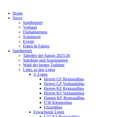
Home
News
Spielbetrieb
Verband
Digitalisierung
Schulsport
Events
Daten & Fakten
Spielbetrieb
Tabellen der Saison 2025/26
Spieltage und Ansetzungen
Wahl der besten Torhüter
Links zu den Ligen
U-Ligen
Herren GF Regionalliga
Herren GF Verbandsliga
Herren KF Regionalliga
Herren KF Verbandsliga
Damen KF Regionalliga
Ü30 Kleintorliga
Freizeitliga
Erwachsene Ligen
U17 KF Regionalliga