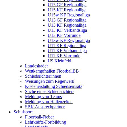
U15 GF Regionalliga
U15 KF Regionalliga
U15w KF Regionalliga
U13 GF Regionalliga
U13 KF Regionalliga
U13 KF Verbandsliga
U13 KF Vorrunde
U13w KF Regionalliga
U11 KF Regionalliga
U11 KF Verbandsliga
U11 KF Vorrunde
U9 Kleinfeld
Landeskader
Wettkampfhallen FloorballBB
Schiedsrichter:innen
Weisungen zum Regelwerk
Kostenerstattung Schiedseinsatz
Suche eines Schiedsrichters
Meldung von Teams
Meldung von Hallenzeiten
SBK Ansprechpartner
Schulsport
Floorball-Fieber
Lehrkräfte-Fortbildung