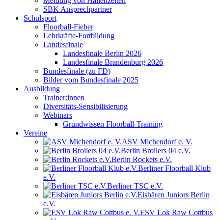
Meldung von Hallenzeiten
SBK Ansprechpartner
Schulsport
Floorball-Fieber
Lehrkräfte-Fortbildung
Landesfinale
Landesfinale Berlin 2026
Landesfinale Brandenburg 2026
Bundesfinale (zu FD)
Bilder vom Bundesfinale 2025
Ausbildung
Trainer:innen
Diversitäts-Sensibilisierung
Webinars
Grundwissen Floorball-Training
Vereine
ASV Michendorf e. V.
Berlin Broilers 04 e.V.
Berlin Rockets e.V.
Berliner Floorball Klub
e.V.
Berliner TSC e.V.
Eisbären Juniors Berlin
e.V.
ESV Lok Raw Cottbus