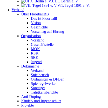
UHC Berlin e. V.
VfL Tegel 1891 e. V.
Verband
Über FloorballBB
Das ist Floorball!
Vision
Geschichte
Vorschlag auf Ehrung
Organisation
Vorstand
Geschäftsstelle
MÖK
RSK
SBK
Jugend
Dokumente
Verband
Spielbetrieb
Ordnungen & DFBen
Spielregelwerke
Sonstiges
Tätigkeitsberichte
Anti-Doping
Kinder- und Jugendschutz
Projekte