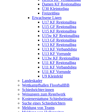
Damen KF Regionalliga
Ü30 Kleintorliga
Freizeitliga
Erwachsene Ligen
U17 KF Regionalliga
U15 GF Regionalliga
U15 KF Regionalliga
U15w KF Regionalliga
U13 GF Regionalliga
U13 KF Regionalliga
U13 KF Verbandsliga
U13 KF Vorrunde
U13w KF Regionalliga
U11 KF Regionalliga
U11 KF Verbandsliga
U11 KF Vorrunde
U9 Kleinfeld
Landeskader
Wettkampfhallen FloorballBB
Schiedsrichter:innen
Weisungen zum Regelwerk
Kostenerstattung Schiedseinsatz
Suche eines Schiedsrichters
Meldung von Teams