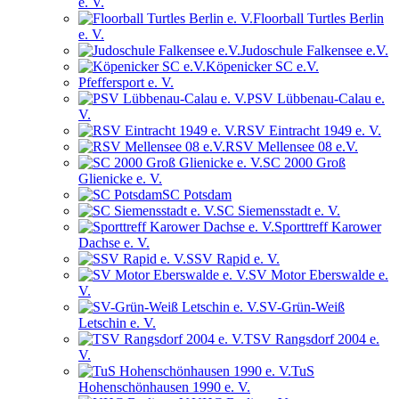
e. V.
Floorball Turtles Berlin
e. V.
Judoschule Falkensee e.V.
Köpenicker SC e.V.
Pfeffersport e. V.
PSV Lübbenau-Calau e.
V.
RSV Eintracht 1949 e. V.
RSV Mellensee 08 e.V.
SC 2000 Groß
Glienicke e. V.
SC Potsdam
SC Siemensstadt e. V.
Sporttreff Karower
Dachse e. V.
SSV Rapid e. V.
SV Motor Eberswalde e.
V.
SV-Grün-Weiß
Letschin e. V.
TSV Rangsdorf 2004 e.
V.
TuS
Hohenschönhausen 1990 e. V.