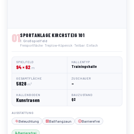
01
SPORTANLAGE KIRCHSTEIG 101
1: Großspielfeld
Freisportfläche · Treptow-Köpenick · Teilbar: Einfach
SPIELFELD
HALLENTYP
94 × 62
Trainingshalle
m
GESAMTFLÄCHE
ZUSCHAUER
5828
–
m²
HALLENBODEN
BAUZUSTAND
Kunstrasen
Q2
AUSSTATTUNG
Beleuchtung
Ballfangzaun
Barrierefrei
♿ Barrierefrei