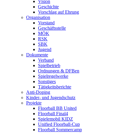
Vision
Geschichte
Vorschlag auf Ehrung
Organisation
Vorstand
Geschäftsstelle
MÖK
RSK
SBK
Jugend
Dokumente
Verband
Spielbetrieb
Ordnungen & DFBen
Spielregelwerke
Sonstiges
Tätigkeitsberichte
Anti-Doping
Kinder- und Jugendschutz
Projekte
Floorball BB United
Floorball Final4
Spielemobil KIDZ
Unified Floorball-Cup
Floorball Sommercamp