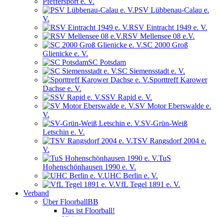
Pfeffersport e. V.
PSV Lübbenau-Calau e.
V.
RSV Eintracht 1949 e. V.
RSV Mellensee 08 e.V.
SC 2000 Groß
Glienicke e. V.
SC Potsdam
SC Siemensstadt e. V.
Sporttreff Karower
Dachse e. V.
SSV Rapid e. V.
SV Motor Eberswalde e.
V.
SV-Grün-Weiß
Letschin e. V.
TSV Rangsdorf 2004 e.
V.
TuS
Hohenschönhausen 1990 e. V.
UHC Berlin e. V.
VfL Tegel 1891 e. V.
Verband
Über FloorballBB
Das ist Floorball!