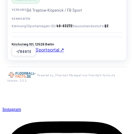
VERGABE
BA Treptow-Köpenick / FB Sport
KENNDATEN
40-03272
Q2
Kennung (Sportanlagen-ID)
Bauzustandsstufe
Kirchsteig 101, 12526 Berlin
Sportportal ↗
ROUTE
Powered by „Floorball Manager" von Floorball-facts.de
Version: 3.2.2
Instagram