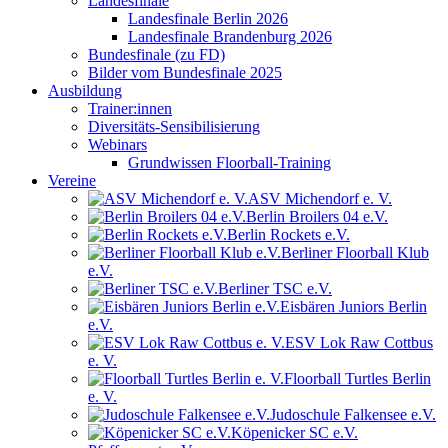
Landesfinale
Landesfinale Berlin 2026
Landesfinale Brandenburg 2026
Bundesfinale (zu FD)
Bilder vom Bundesfinale 2025
Ausbildung
Trainer:innen
Diversitäts-Sensibilisierung
Webinars
Grundwissen Floorball-Training
Vereine
ASV Michendorf e. V.
Berlin Broilers 04 e.V.
Berlin Rockets e.V.
Berliner Floorball Klub
e.V.
Berliner TSC e.V.
Eisbären Juniors Berlin
e.V.
ESV Lok Raw Cottbus
e. V.
Floorball Turtles Berlin
e. V.
Judoschule Falkensee e.V.
Köpenicker SC e.V.