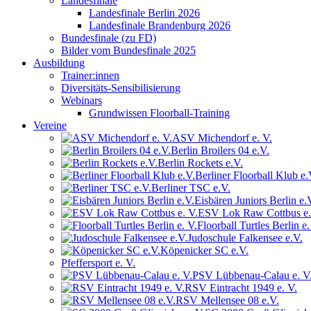
Landesfinale
Landesfinale Berlin 2026
Landesfinale Brandenburg 2026
Bundesfinale (zu FD)
Bilder vom Bundesfinale 2025
Ausbildung
Trainer:innen
Diversitäts-Sensibilisierung
Webinars
Grundwissen Floorball-Training
Vereine
ASV Michendorf e. V.
Berlin Broilers 04 e.V.
Berlin Rockets e.V.
Berliner Floorball Klub e.
Berliner TSC e.V.
Eisbären Juniors Berlin e.
ESV Lok Raw Cottbus e.
Floorball Turtles Berlin e.
Judoschule Falkensee e.V.
Köpenicker SC e.V.
Pfeffersport e. V.
PSV Lübbenau-Calau e. V
RSV Eintracht 1949 e. V.
RSV Mellensee 08 e.V.