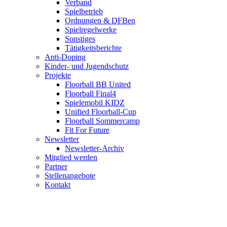
Verband
Spielbetrieb
Ordnungen & DFBen
Spielregelwerke
Sonstiges
Tätigkeitsberichte
Anti-Doping
Kinder- und Jugendschutz
Projekte
Floorball BB United
Floorball Final4
Spielemobil KIDZ
Unified Floorball-Cup
Floorball Sommercamp
Fit For Future
Newsletter
Newsletter-Archiv
Mitglied werden
Partner
Stellenangebote
Kontakt