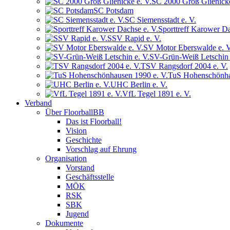
SC 2000 Groß Glienicke
SC Potsdam
SC Siemensstadt e. V.
Sporttreff Karower Da
SSV Rapid e. V.
SV Motor Eberswalde e. V
SV-Grün-Weiß Letschin 
TSV Rangsdorf 2004 e. V.
TuS Hohenschönha
UHC Berlin e. V.
VfL Tegel 1891 e. V.
Verband
Über FloorballBB
Das ist Floorball!
Vision
Geschichte
Vorschlag auf Ehrung
Organisation
Vorstand
Geschäftsstelle
MÖK
RSK
SBK
Jugend
Dokumente