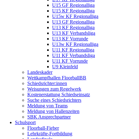
U15 GF Regionalliga
U15 KF Regionalliga
U15w KF Regionalliga
U13 GF Regionalliga
U13 KF Regionalliga
U13 KF Verbandsliga
U13 KF Vorrunde
U13w KF Regionalliga
U11 KF Regionalliga
U11 KF Verbandsliga
U11 KF Vorrunde
U9 Kleinfeld
Landeskader
Wettkampfhallen FloorballBB
Schiedsrichter:innen
Weisungen zum Regelwerk
Kostenerstattung Schiedseinsatz
Suche eines Schiedsrichters
Meldung von Teams
Meldung von Hallenzeiten
SBK Ansprechpartner
Schulsport
Floorball-Fieber
Lehrkräfte-Fortbildung