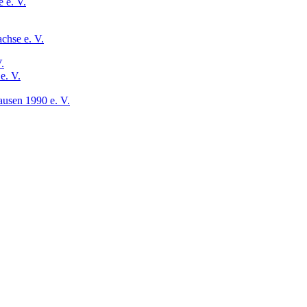
 e. V.
chse e. V.
.
e. V.
usen 1990 e. V.