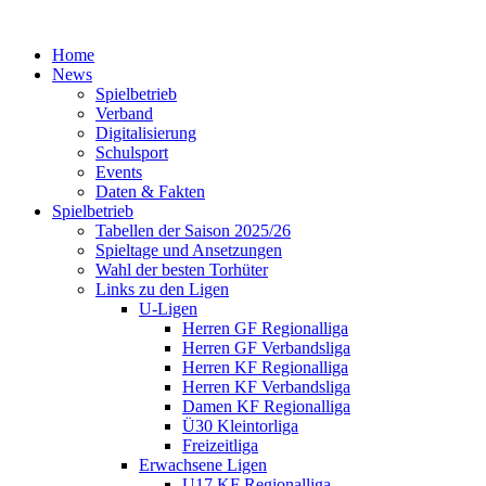
Home
News
Spielbetrieb
Verband
Digitalisierung
Schulsport
Events
Daten & Fakten
Spielbetrieb
Tabellen der Saison 2025/26
Spieltage und Ansetzungen
Wahl der besten Torhüter
Links zu den Ligen
U-Ligen
Herren GF Regionalliga
Herren GF Verbandsliga
Herren KF Regionalliga
Herren KF Verbandsliga
Damen KF Regionalliga
Ü30 Kleintorliga
Freizeitliga
Erwachsene Ligen
U17 KF Regionalliga