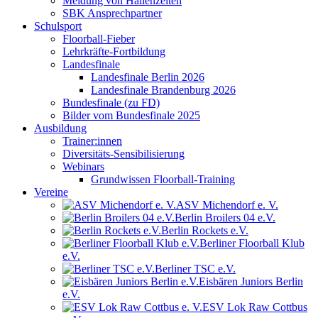
Meldung von Hallenzeiten
SBK Ansprechpartner
Schulsport
Floorball-Fieber
Lehrkräfte-Fortbildung
Landesfinale
Landesfinale Berlin 2026
Landesfinale Brandenburg 2026
Bundesfinale (zu FD)
Bilder vom Bundesfinale 2025
Ausbildung
Trainer:innen
Diversitäts-Sensibilisierung
Webinars
Grundwissen Floorball-Training
Vereine
ASV Michendorf e. V.
Berlin Broilers 04 e.V.
Berlin Rockets e.V.
Berliner Floorball Klub
e.V.
Berliner TSC e.V.
Eisbären Juniors Berlin
e.V.
ESV Lok Raw Cottbus