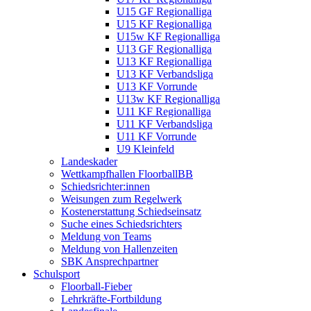
U15 GF Regionalliga
U15 KF Regionalliga
U15w KF Regionalliga
U13 GF Regionalliga
U13 KF Regionalliga
U13 KF Verbandsliga
U13 KF Vorrunde
U13w KF Regionalliga
U11 KF Regionalliga
U11 KF Verbandsliga
U11 KF Vorrunde
U9 Kleinfeld
Landeskader
Wettkampfhallen FloorballBB
Schiedsrichter:innen
Weisungen zum Regelwerk
Kostenerstattung Schiedseinsatz
Suche eines Schiedsrichters
Meldung von Teams
Meldung von Hallenzeiten
SBK Ansprechpartner
Schulsport
Floorball-Fieber
Lehrkräfte-Fortbildung