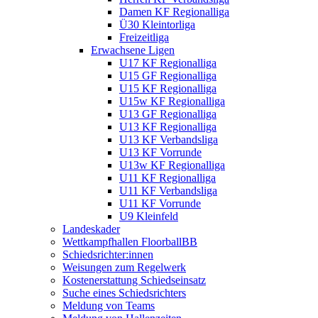
Damen KF Regionalliga
Ü30 Kleintorliga
Freizeitliga
Erwachsene Ligen
U17 KF Regionalliga
U15 GF Regionalliga
U15 KF Regionalliga
U15w KF Regionalliga
U13 GF Regionalliga
U13 KF Regionalliga
U13 KF Verbandsliga
U13 KF Vorrunde
U13w KF Regionalliga
U11 KF Regionalliga
U11 KF Verbandsliga
U11 KF Vorrunde
U9 Kleinfeld
Landeskader
Wettkampfhallen FloorballBB
Schiedsrichter:innen
Weisungen zum Regelwerk
Kostenerstattung Schiedseinsatz
Suche eines Schiedsrichters
Meldung von Teams