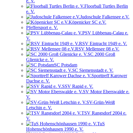
e. V.
Floorball Turtles Berlin
e. V.
Judoschule Falkensee e.V.
Köpenicker SC e.V.
Pfeffersport e. V.
PSV Lübbenau-Calau e.
V.
RSV Eintracht 1949 e. V.
RSV Mellensee 08 e.V.
SC 2000 Groß
Glienicke e. V.
SC Potsdam
SC Siemensstadt e. V.
Sporttreff Karower
Dachse e. V.
SSV Rapid e. V.
SV Motor Eberswalde e.
V.
SV-Grün-Weiß
Letschin e. V.
TSV Rangsdorf 2004 e.
V.
TuS
Hohenschönhausen 1990 e. V.