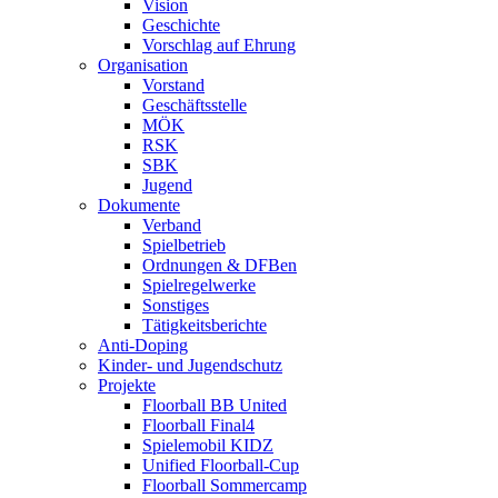
Vision
Geschichte
Vorschlag auf Ehrung
Organisation
Vorstand
Geschäftsstelle
MÖK
RSK
SBK
Jugend
Dokumente
Verband
Spielbetrieb
Ordnungen & DFBen
Spielregelwerke
Sonstiges
Tätigkeitsberichte
Anti-Doping
Kinder- und Jugendschutz
Projekte
Floorball BB United
Floorball Final4
Spielemobil KIDZ
Unified Floorball-Cup
Floorball Sommercamp