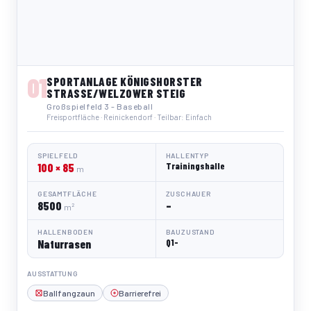
01
SPORTANLAGE KÖNIGSHORSTER
STRASSE/WELZOWER STEIG
Großspielfeld 3 - Baseball
Freisportfläche · Reinickendorf · Teilbar: Einfach
SPIELFELD
HALLENTYP
100 × 85
Trainingshalle
m
GESAMTFLÄCHE
ZUSCHAUER
8500
–
m²
HALLENBODEN
BAUZUSTAND
Naturrasen
Q1-
AUSSTATTUNG
Ballfangzaun
Barrierefrei