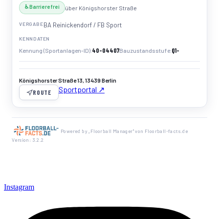
♿ Barrierefrei
über Königshorster Straße
VERGABE
BA Reinickendorf / FB Sport
KENNDATEN
40-04407
Q1-
Kennung (Sportanlagen-ID)
Bauzustandsstufe
Königshorster Straße 13, 13439 Berlin
Sportportal ↗
ROUTE
Powered by „Floorball Manager" von Floorball-facts.de
Version: 3.2.2
Instagram