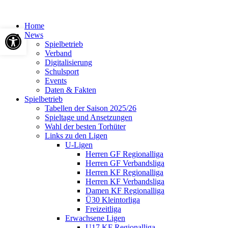
Home
Werkzeugleiste öffnen
News
Spielbetrieb
Verband
Digitalisierung
Schulsport
Events
Daten & Fakten
Spielbetrieb
Tabellen der Saison 2025/26
Spieltage und Ansetzungen
Wahl der besten Torhüter
Links zu den Ligen
U-Ligen
Herren GF Regionalliga
Herren GF Verbandsliga
Herren KF Regionalliga
Herren KF Verbandsliga
Damen KF Regionalliga
Ü30 Kleintorliga
Freizeitliga
Erwachsene Ligen
U17 KF Regionalliga