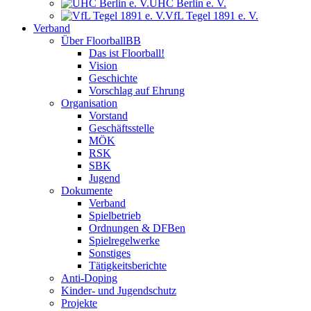
UHC Berlin e. V.
VfL Tegel 1891 e. V.
Verband
Über FloorballBB
Das ist Floorball!
Vision
Geschichte
Vorschlag auf Ehrung
Organisation
Vorstand
Geschäftsstelle
MÖK
RSK
SBK
Jugend
Dokumente
Verband
Spielbetrieb
Ordnungen & DFBen
Spielregelwerke
Sonstiges
Tätigkeitsberichte
Anti-Doping
Kinder- und Jugendschutz
Projekte