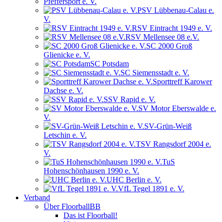
Pfeffersport e. V.
PSV Lübbenau-Calau e.
V.
RSV Eintracht 1949 e. V.
RSV Mellensee 08 e.V.
SC 2000 Groß
Glienicke e. V.
SC Potsdam
SC Siemensstadt e. V.
Sporttreff Karower
Dachse e. V.
SSV Rapid e. V.
SV Motor Eberswalde e.
V.
SV-Grün-Weiß
Letschin e. V.
TSV Rangsdorf 2004 e.
V.
TuS
Hohenschönhausen 1990 e. V.
UHC Berlin e. V.
VfL Tegel 1891 e. V.
Verband
Über FloorballBB
Das ist Floorball!