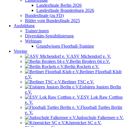
Landesfinale
Landesfinale Berlin 2026
Landesfinale Brandenburg 2026
Bundesfinale (zu FD)
Bilder vom Bundesfinale 2025
Ausbildung
Trainer:innen
Diversitäts-Sensibilisierung
Webinars
Grundwissen Floorball-Training
Vereine
ASV Michendorf e. V.
Berlin Broilers 04 e.V.
Berlin Rockets e.V.
Berliner Floorball Klub
e.V.
Berliner TSC e.V.
Eisbären Juniors Berlin
e.V.
ESV Lok Raw Cottbus
e. V.
Floorball Turtles Berlin
e. V.
Judoschule Falkensee e.V.
Köpenicker SC e.V.