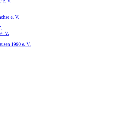
 e. V.
chse e. V.
.
e. V.
usen 1990 e. V.