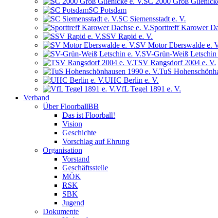
SC 2000 Groß Glienicke
SC Potsdam
SC Siemensstadt e. V.
Sporttreff Karower Da
SSV Rapid e. V.
SV Motor Eberswalde e. V
SV-Grün-Weiß Letschin 
TSV Rangsdorf 2004 e. V.
TuS Hohenschönha
UHC Berlin e. V.
VfL Tegel 1891 e. V.
Verband
Über FloorballBB
Das ist Floorball!
Vision
Geschichte
Vorschlag auf Ehrung
Organisation
Vorstand
Geschäftsstelle
MÖK
RSK
SBK
Jugend
Dokumente