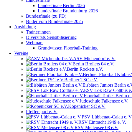
Landesfinale
Landesfinale Berlin 2026
Landesfinale Brandenburg 2026
Bundesfinale (zu FD)
Bilder vom Bundesfinale 2025
Ausbildung
Trainer:innen
Diversitäts-Sensibilisierung
Webinars
Grundwissen Floorball-Training
Vereine
ASV Michendorf e. V.
Berlin Broilers 04 e.V.
Berlin Rockets e.V.
Berliner Floorball Klub e.
Berliner TSC e.V.
Eisbären Juniors Berlin e.
ESV Lok Raw Cottbus e.
Floorball Turtles Berlin e.
Judoschule Falkensee e.V.
Köpenicker SC e.V.
Pfeffersport e. V.
PSV Lübbenau-Calau e. V
RSV Eintracht 1949 e. V.
RSV Mellensee 08 e.V.