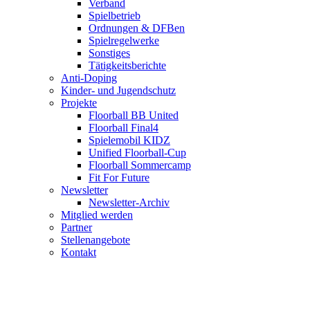
Verband
Spielbetrieb
Ordnungen & DFBen
Spielregelwerke
Sonstiges
Tätigkeitsberichte
Anti-Doping
Kinder- und Jugendschutz
Projekte
Floorball BB United
Floorball Final4
Spielemobil KIDZ
Unified Floorball-Cup
Floorball Sommercamp
Fit For Future
Newsletter
Newsletter-Archiv
Mitglied werden
Partner
Stellenangebote
Kontakt