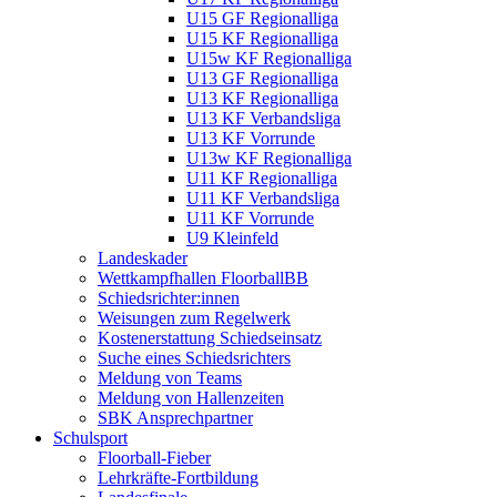
U15 GF Regionalliga
U15 KF Regionalliga
U15w KF Regionalliga
U13 GF Regionalliga
U13 KF Regionalliga
U13 KF Verbandsliga
U13 KF Vorrunde
U13w KF Regionalliga
U11 KF Regionalliga
U11 KF Verbandsliga
U11 KF Vorrunde
U9 Kleinfeld
Landeskader
Wettkampfhallen FloorballBB
Schiedsrichter:innen
Weisungen zum Regelwerk
Kostenerstattung Schiedseinsatz
Suche eines Schiedsrichters
Meldung von Teams
Meldung von Hallenzeiten
SBK Ansprechpartner
Schulsport
Floorball-Fieber
Lehrkräfte-Fortbildung