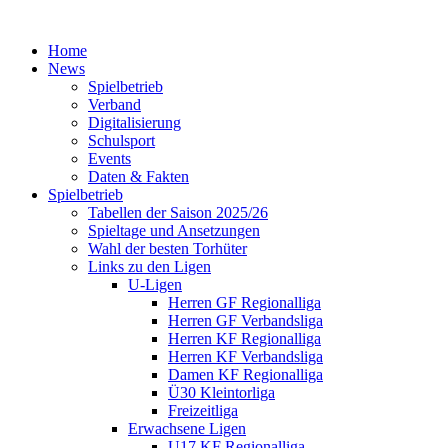
Home
News
Spielbetrieb
Verband
Digitalisierung
Schulsport
Events
Daten & Fakten
Spielbetrieb
Tabellen der Saison 2025/26
Spieltage und Ansetzungen
Wahl der besten Torhüter
Links zu den Ligen
U-Ligen
Herren GF Regionalliga
Herren GF Verbandsliga
Herren KF Regionalliga
Herren KF Verbandsliga
Damen KF Regionalliga
Ü30 Kleintorliga
Freizeitliga
Erwachsene Ligen
U17 KF Regionalliga