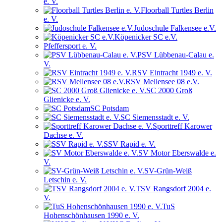
e. V.
Floorball Turtles Berlin
e. V.
Judoschule Falkensee e.V.
Köpenicker SC e.V.
Pfeffersport e. V.
PSV Lübbenau-Calau e.
V.
RSV Eintracht 1949 e. V.
RSV Mellensee 08 e.V.
SC 2000 Groß
Glienicke e. V.
SC Potsdam
SC Siemensstadt e. V.
Sporttreff Karower
Dachse e. V.
SSV Rapid e. V.
SV Motor Eberswalde e.
V.
SV-Grün-Weiß
Letschin e. V.
TSV Rangsdorf 2004 e.
V.
TuS
Hohenschönhausen 1990 e. V.