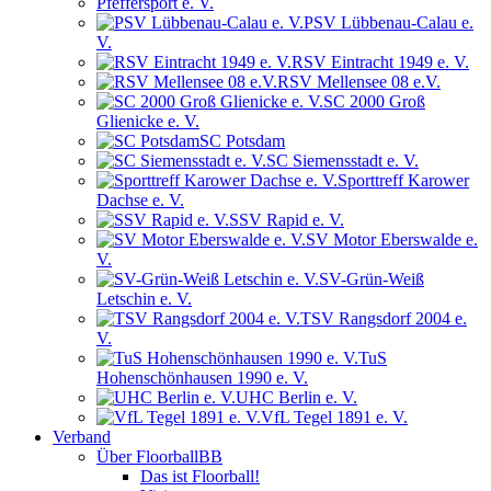
Pfeffersport e. V.
PSV Lübbenau-Calau e.
V.
RSV Eintracht 1949 e. V.
RSV Mellensee 08 e.V.
SC 2000 Groß
Glienicke e. V.
SC Potsdam
SC Siemensstadt e. V.
Sporttreff Karower
Dachse e. V.
SSV Rapid e. V.
SV Motor Eberswalde e.
V.
SV-Grün-Weiß
Letschin e. V.
TSV Rangsdorf 2004 e.
V.
TuS
Hohenschönhausen 1990 e. V.
UHC Berlin e. V.
VfL Tegel 1891 e. V.
Verband
Über FloorballBB
Das ist Floorball!