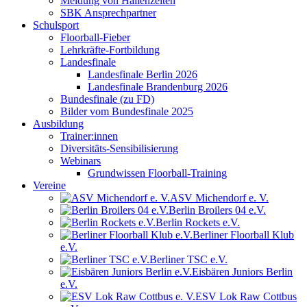
Meldung von Hallenzeiten
SBK Ansprechpartner
Schulsport
Floorball-Fieber
Lehrkräfte-Fortbildung
Landesfinale
Landesfinale Berlin 2026
Landesfinale Brandenburg 2026
Bundesfinale (zu FD)
Bilder vom Bundesfinale 2025
Ausbildung
Trainer:innen
Diversitäts-Sensibilisierung
Webinars
Grundwissen Floorball-Training
Vereine
ASV Michendorf e. V.
Berlin Broilers 04 e.V.
Berlin Rockets e.V.
Berliner Floorball Klub
e.V.
Berliner TSC e.V.
Eisbären Juniors Berlin
e.V.
ESV Lok Raw Cottbus