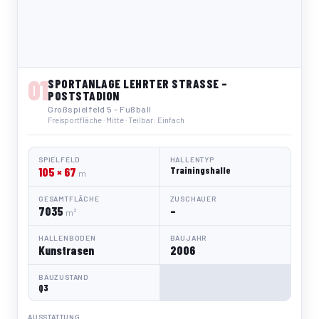
01
SPORTANLAGE LEHRTER STRASSE – P
OSTSTADION
Großspielfeld 5 - Fußball
Freisportfläche · Mitte · Teilbar: Einfach
SPIELFELD
HALLENTYP
105 × 67
Trainingshalle
m
GESAMTFLÄCHE
ZUSCHAUER
7035
–
m²
HALLENBODEN
BAUJAHR
Kunstrasen
2006
BAUZUSTAND
Q3
AUSSTATTUNG