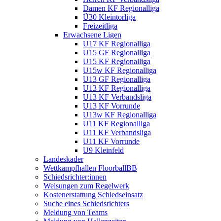
Damen KF Regionalliga
Ü30 Kleintorliga
Freizeitliga
Erwachsene Ligen
U17 KF Regionalliga
U15 GF Regionalliga
U15 KF Regionalliga
U15w KF Regionalliga
U13 GF Regionalliga
U13 KF Regionalliga
U13 KF Verbandsliga
U13 KF Vorrunde
U13w KF Regionalliga
U11 KF Regionalliga
U11 KF Verbandsliga
U11 KF Vorrunde
U9 Kleinfeld
Landeskader
Wettkampfhallen FloorballBB
Schiedsrichter:innen
Weisungen zum Regelwerk
Kostenerstattung Schiedseinsatz
Suche eines Schiedsrichters
Meldung von Teams