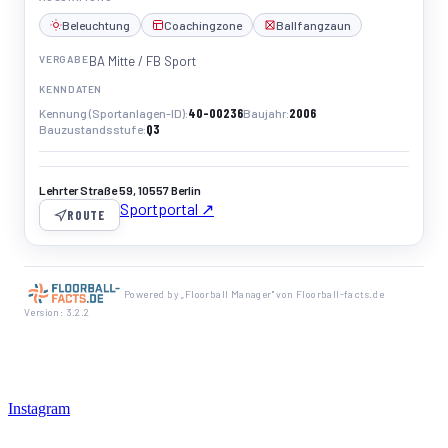
Beleuchtung
Coachingzone
Ballfangzaun
VERGABE
BA Mitte / FB Sport
KENNDATEN
40-00236
2006
Kennung (Sportanlagen-ID)
Baujahr
Q3
Bauzustandsstufe
Lehrter Straße 59, 10557 Berlin
Sportportal ↗
ROUTE
Powered by „Floorball Manager" von Floorball-facts.de
Version: 3.2.2
Instagram