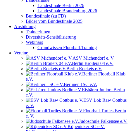
Landesfinale
Landesfinale Berlin 2026
Landesfinale Brandenburg 2026
Bundesfinale (zu FD)
Bilder vom Bundesfinale 2025
Ausbildung
Trainer:innen
Diversitäts-Sensibilisierung
Webinars
Grundwissen Floorball-Training
Vereine
ASV Michendorf e. V.
Berlin Broilers 04 e.V.
Berlin Rockets e.V.
Berliner Floorball Klub
e.V.
Berliner TSC e.V.
Eisbären Juniors Berlin
e.V.
ESV Lok Raw Cottbus
e. V.
Floorball Turtles Berlin
e. V.
Judoschule Falkensee e.V.
Köpenicker SC e.V.