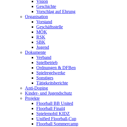
Vision
Geschichte
Vorschlag auf Ehrung
Organisation
Vorstand
Geschäftsstelle
MÖK
RSK
SBK
Jugend
Dokumente
Verband
Spielbetrieb
Ordnungen & DFBen
Spielregelwerke
Sonstiges
Tätigkeitsberichte
Anti-Doping
Kinder- und Jugendschutz
Projekte
Floorball BB United
Floorball Final4
Spielemobil KIDZ
Unified Floorball-Cup
Floorball Sommercamp