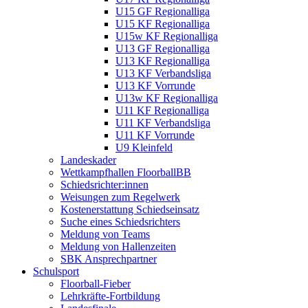
U15 GF Regionalliga
U15 KF Regionalliga
U15w KF Regionalliga
U13 GF Regionalliga
U13 KF Regionalliga
U13 KF Verbandsliga
U13 KF Vorrunde
U13w KF Regionalliga
U11 KF Regionalliga
U11 KF Verbandsliga
U11 KF Vorrunde
U9 Kleinfeld
Landeskader
Wettkampfhallen FloorballBB
Schiedsrichter:innen
Weisungen zum Regelwerk
Kostenerstattung Schiedseinsatz
Suche eines Schiedsrichters
Meldung von Teams
Meldung von Hallenzeiten
SBK Ansprechpartner
Schulsport
Floorball-Fieber
Lehrkräfte-Fortbildung