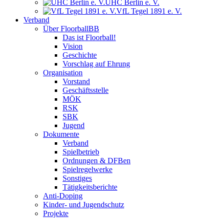
UHC Berlin e. V.
VfL Tegel 1891 e. V.
Verband
Über FloorballBB
Das ist Floorball!
Vision
Geschichte
Vorschlag auf Ehrung
Organisation
Vorstand
Geschäftsstelle
MÖK
RSK
SBK
Jugend
Dokumente
Verband
Spielbetrieb
Ordnungen & DFBen
Spielregelwerke
Sonstiges
Tätigkeitsberichte
Anti-Doping
Kinder- und Jugendschutz
Projekte