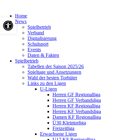
Home
Werkzeugleiste öffnen
News
Spielbetrieb
Verband
Digitalisierung
Schulsport
Events
Daten & Fakten
Spielbetrieb
Tabellen der Saison 2025/26
Spieltage und Ansetzungen
Wahl der besten Torhüter
Links zu den Ligen
U-Ligen
Herren GF Regionalliga
Herren GF Verbandsliga
Herren KF Regionalliga
Herren KF Verbandsliga
Damen KF Regionalliga
Ü30 Kleintorliga
Freizeitliga
Erwachsene Ligen
U17 KF Regionalliga