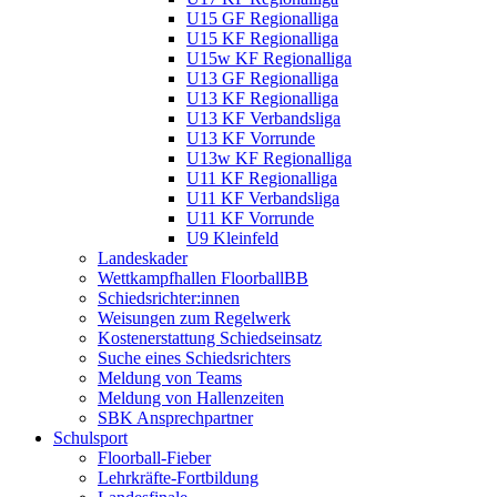
U15 GF Regionalliga
U15 KF Regionalliga
U15w KF Regionalliga
U13 GF Regionalliga
U13 KF Regionalliga
U13 KF Verbandsliga
U13 KF Vorrunde
U13w KF Regionalliga
U11 KF Regionalliga
U11 KF Verbandsliga
U11 KF Vorrunde
U9 Kleinfeld
Landeskader
Wettkampfhallen FloorballBB
Schiedsrichter:innen
Weisungen zum Regelwerk
Kostenerstattung Schiedseinsatz
Suche eines Schiedsrichters
Meldung von Teams
Meldung von Hallenzeiten
SBK Ansprechpartner
Schulsport
Floorball-Fieber
Lehrkräfte-Fortbildung