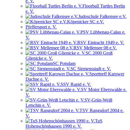
e. V.
Floorball Turtles Berlin
e. V.
Judoschule Falkensee e.V.
Köpenicker SC e.V.
Pfeffersport e. V.
PSV Lübbenau-Calau e.
V.
RSV Eintracht 1949 e. V.
RSV Mellensee 08 e.V.
SC 2000 Groß
Glienicke e. V.
SC Potsdam
SC Siemensstadt e. V.
Sporttreff Karower
Dachse e. V.
SSV Rapid e. V.
SV Motor Eberswalde e.
V.
SV-Grün-Weiß
Letschin e. V.
TSV Rangsdorf 2004 e.
V.
TuS
Hohenschönhausen 1990 e. V.