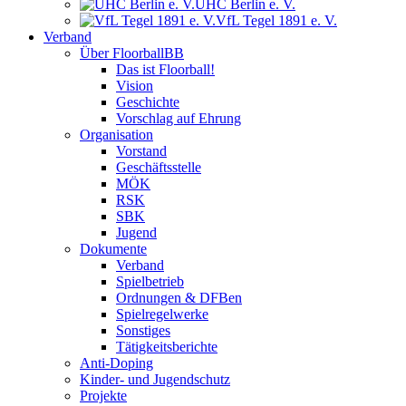
UHC Berlin e. V.
VfL Tegel 1891 e. V.
Verband
Über FloorballBB
Das ist Floorball!
Vision
Geschichte
Vorschlag auf Ehrung
Organisation
Vorstand
Geschäftsstelle
MÖK
RSK
SBK
Jugend
Dokumente
Verband
Spielbetrieb
Ordnungen & DFBen
Spielregelwerke
Sonstiges
Tätigkeitsberichte
Anti-Doping
Kinder- und Jugendschutz
Projekte