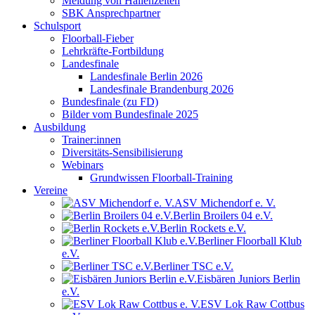
Meldung von Hallenzeiten
SBK Ansprechpartner
Schulsport
Floorball-Fieber
Lehrkräfte-Fortbildung
Landesfinale
Landesfinale Berlin 2026
Landesfinale Brandenburg 2026
Bundesfinale (zu FD)
Bilder vom Bundesfinale 2025
Ausbildung
Trainer:innen
Diversitäts-Sensibilisierung
Webinars
Grundwissen Floorball-Training
Vereine
ASV Michendorf e. V.
Berlin Broilers 04 e.V.
Berlin Rockets e.V.
Berliner Floorball Klub
e.V.
Berliner TSC e.V.
Eisbären Juniors Berlin
e.V.
ESV Lok Raw Cottbus