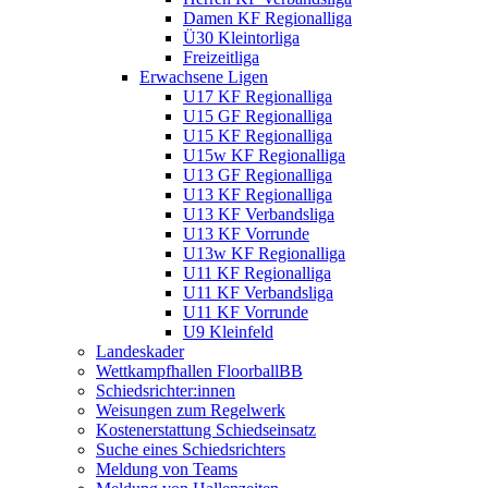
Damen KF Regionalliga
Ü30 Kleintorliga
Freizeitliga
Erwachsene Ligen
U17 KF Regionalliga
U15 GF Regionalliga
U15 KF Regionalliga
U15w KF Regionalliga
U13 GF Regionalliga
U13 KF Regionalliga
U13 KF Verbandsliga
U13 KF Vorrunde
U13w KF Regionalliga
U11 KF Regionalliga
U11 KF Verbandsliga
U11 KF Vorrunde
U9 Kleinfeld
Landeskader
Wettkampfhallen FloorballBB
Schiedsrichter:innen
Weisungen zum Regelwerk
Kostenerstattung Schiedseinsatz
Suche eines Schiedsrichters
Meldung von Teams