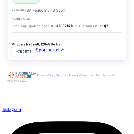
VERGABE
BA Neukölln / FB Sport
KENNDATEN
40-02876
Q2-
Kennung (Sportanlagen-ID)
Bauzustandsstufe
Pflügerstraße 46, 12045 Berlin
Sportportal ↗
ROUTE
Powered by „Floorball Manager" von Floorball-facts.de
Version: 3.2.2
Instagram