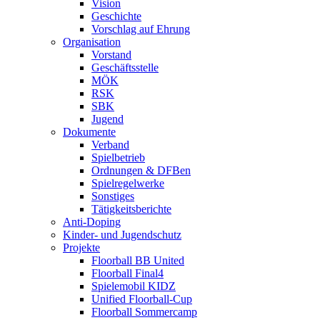
Vision
Geschichte
Vorschlag auf Ehrung
Organisation
Vorstand
Geschäftsstelle
MÖK
RSK
SBK
Jugend
Dokumente
Verband
Spielbetrieb
Ordnungen & DFBen
Spielregelwerke
Sonstiges
Tätigkeitsberichte
Anti-Doping
Kinder- und Jugendschutz
Projekte
Floorball BB United
Floorball Final4
Spielemobil KIDZ
Unified Floorball-Cup
Floorball Sommercamp