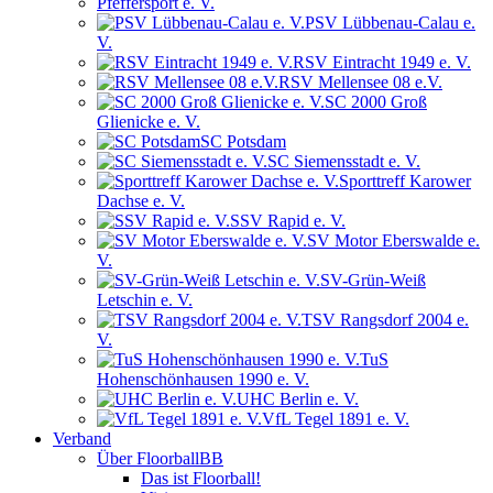
Pfeffersport e. V.
PSV Lübbenau-Calau e.
V.
RSV Eintracht 1949 e. V.
RSV Mellensee 08 e.V.
SC 2000 Groß
Glienicke e. V.
SC Potsdam
SC Siemensstadt e. V.
Sporttreff Karower
Dachse e. V.
SSV Rapid e. V.
SV Motor Eberswalde e.
V.
SV-Grün-Weiß
Letschin e. V.
TSV Rangsdorf 2004 e.
V.
TuS
Hohenschönhausen 1990 e. V.
UHC Berlin e. V.
VfL Tegel 1891 e. V.
Verband
Über FloorballBB
Das ist Floorball!