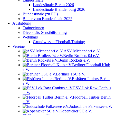
Landesfinale
Landesfinale Berlin 2026
Landesfinale Brandenburg 2026
Bundesfinale (zu FD)
Bilder vom Bundesfinale 2025
Ausbildung
Trainer:innen
Diversitäts-Sensibilisierung
Webinars
Grundwissen Floorball-Training
Vereine
ASV Michendorf e. V.
Berlin Broilers 04 e.V.
Berlin Rockets e.V.
Berliner Floorball Klub
e.V.
Berliner TSC e.V.
Eisbären Juniors Berlin
e.V.
ESV Lok Raw Cottbus
e. V.
Floorball Turtles Berlin
e. V.
Judoschule Falkensee e.V.
Köpenicker SC e.V.