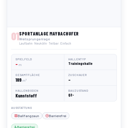
01
SPORTANLAGE MAYBACHUFER
Weitsprunganlage
Laufbahn · Neukölln · Teilbar: Einfach
SPIELFELD
HALLENTYP
–
Trainingshalle
m
GESAMTFLÄCHE
ZUSCHAUER
189
–
m²
HALLENBODEN
BAUZUSTAND
Kunststoff
Q2-
AUSSTATTUNG
Ballfangzaun
Barrierefrei
♿ Barrierefrei