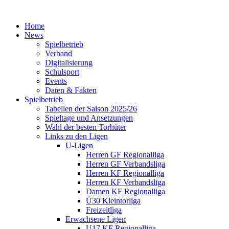
Home
News
Spielbetrieb
Verband
Digitalisierung
Schulsport
Events
Daten & Fakten
Spielbetrieb
Tabellen der Saison 2025/26
Spieltage und Ansetzungen
Wahl der besten Torhüter
Links zu den Ligen
U-Ligen
Herren GF Regionalliga
Herren GF Verbandsliga
Herren KF Regionalliga
Herren KF Verbandsliga
Damen KF Regionalliga
Ü30 Kleintorliga
Freizeitliga
Erwachsene Ligen
U17 KF Regionalliga