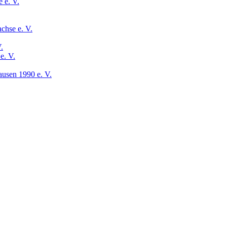
 e. V.
chse e. V.
.
e. V.
usen 1990 e. V.