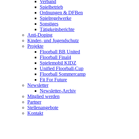
Verband
Spielbetrieb
Ordnungen & DFBen
Spielregelwerke
Sonstiges
Tätigkeitsberichte
Anti-Doping
Kinder- und Jugendschutz
Projekte
Floorball BB United
Floorball Final4
Spielemobil KIDZ
Unified Floorball-Cup
Floorball Sommercamp
Fit For Future
Newsletter
Newsletter-Archiv
Mitglied werden
Partner
Stellenangebote
Kontakt