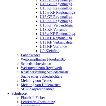
U15 GF Regionalliga
U15 KF Regionalliga
U15w KF Regionalliga
U13 GF Regionalliga
U13 KF Regionalliga
U13 KF Verbandsliga
U13 KF Vorrunde
U13w KF Regionalliga
U11 KF Regionalliga
U11 KF Verbandsliga
U11 KF Vorrunde
U9 Kleinfeld
Landeskader
Wettkampfhallen FloorballBB
Schiedsrichter:innen
Weisungen zum Regelwerk
Kostenerstattung Schiedseinsatz
Suche eines Schiedsrichters
Meldung von Teams
Meldung von Hallenzeiten
SBK Ansprechpartner
Schulsport
Floorball-Fieber
Lehrkräfte-Fortbildung