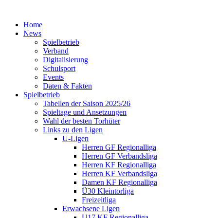
Home
News
Spielbetrieb
Verband
Digitalisierung
Schulsport
Events
Daten & Fakten
Spielbetrieb
Tabellen der Saison 2025/26
Spieltage und Ansetzungen
Wahl der besten Torhüter
Links zu den Ligen
U-Ligen
Herren GF Regionalliga
Herren GF Verbandsliga
Herren KF Regionalliga
Herren KF Verbandsliga
Damen KF Regionalliga
Ü30 Kleintorliga
Freizeitliga
Erwachsene Ligen
U17 KF Regionalliga