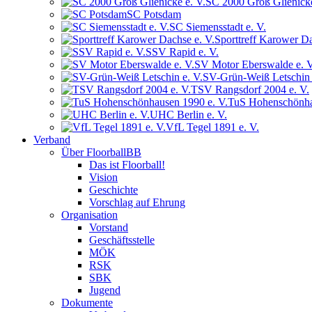
SC 2000 Groß Glienicke
SC Potsdam
SC Siemensstadt e. V.
Sporttreff Karower Da
SSV Rapid e. V.
SV Motor Eberswalde e. V
SV-Grün-Weiß Letschin 
TSV Rangsdorf 2004 e. V.
TuS Hohenschönha
UHC Berlin e. V.
VfL Tegel 1891 e. V.
Verband
Über FloorballBB
Das ist Floorball!
Vision
Geschichte
Vorschlag auf Ehrung
Organisation
Vorstand
Geschäftsstelle
MÖK
RSK
SBK
Jugend
Dokumente