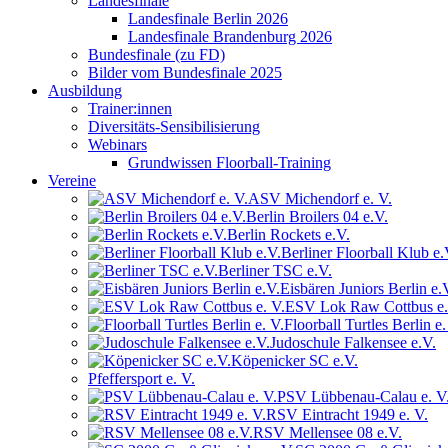
Landesfinale
Landesfinale Berlin 2026
Landesfinale Brandenburg 2026
Bundesfinale (zu FD)
Bilder vom Bundesfinale 2025
Ausbildung
Trainer:innen
Diversitäts-Sensibilisierung
Webinars
Grundwissen Floorball-Training
Vereine
ASV Michendorf e. V.
Berlin Broilers 04 e.V.
Berlin Rockets e.V.
Berliner Floorball Klub e.
Berliner TSC e.V.
Eisbären Juniors Berlin e.
ESV Lok Raw Cottbus e.
Floorball Turtles Berlin e.
Judoschule Falkensee e.V.
Köpenicker SC e.V.
Pfeffersport e. V.
PSV Lübbenau-Calau e. V
RSV Eintracht 1949 e. V.
RSV Mellensee 08 e.V.