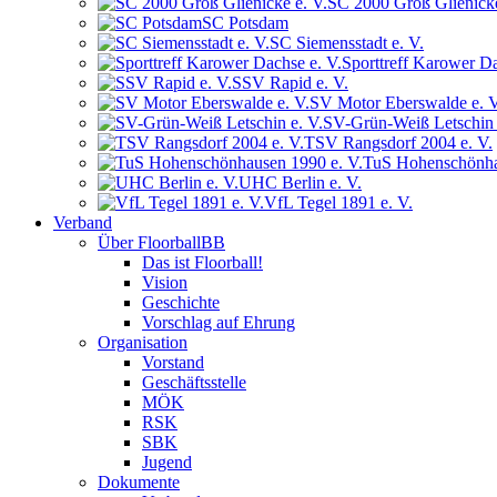
SC 2000 Groß Glienicke
SC Potsdam
SC Siemensstadt e. V.
Sporttreff Karower Da
SSV Rapid e. V.
SV Motor Eberswalde e. V
SV-Grün-Weiß Letschin 
TSV Rangsdorf 2004 e. V.
TuS Hohenschönha
UHC Berlin e. V.
VfL Tegel 1891 e. V.
Verband
Über FloorballBB
Das ist Floorball!
Vision
Geschichte
Vorschlag auf Ehrung
Organisation
Vorstand
Geschäftsstelle
MÖK
RSK
SBK
Jugend
Dokumente