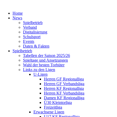
Home
News
Spielbetrieb
Verband
Digitalisierung
Schulsport
Events
Daten & Fakten
Spielbetrieb
Tabellen der Saison 2025/26
Spieltage und Ansetzungen
Wahl der besten Torhüter
Links zu den Ligen
U-Ligen
Herren GF Regionalliga
Herren GF Verbandsliga
Herren KF Regionalliga
Herren KF Verbandsliga
Damen KF Regionalliga
Ü30 Kleintorliga
Freizeitliga
Erwachsene Ligen
U17 KF Regionalliga