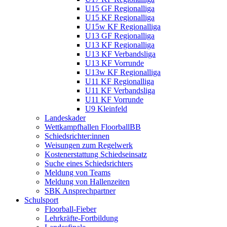
U15 GF Regionalliga
U15 KF Regionalliga
U15w KF Regionalliga
U13 GF Regionalliga
U13 KF Regionalliga
U13 KF Verbandsliga
U13 KF Vorrunde
U13w KF Regionalliga
U11 KF Regionalliga
U11 KF Verbandsliga
U11 KF Vorrunde
U9 Kleinfeld
Landeskader
Wettkampfhallen FloorballBB
Schiedsrichter:innen
Weisungen zum Regelwerk
Kostenerstattung Schiedseinsatz
Suche eines Schiedsrichters
Meldung von Teams
Meldung von Hallenzeiten
SBK Ansprechpartner
Schulsport
Floorball-Fieber
Lehrkräfte-Fortbildung