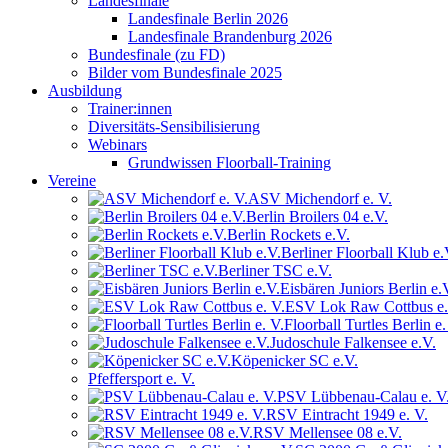
Landesfinale
Landesfinale Berlin 2026
Landesfinale Brandenburg 2026
Bundesfinale (zu FD)
Bilder vom Bundesfinale 2025
Ausbildung
Trainer:innen
Diversitäts-Sensibilisierung
Webinars
Grundwissen Floorball-Training
Vereine
ASV Michendorf e. V.
Berlin Broilers 04 e.V.
Berlin Rockets e.V.
Berliner Floorball Klub e.
Berliner TSC e.V.
Eisbären Juniors Berlin e.
ESV Lok Raw Cottbus e.
Floorball Turtles Berlin e.
Judoschule Falkensee e.V.
Köpenicker SC e.V.
Pfeffersport e. V.
PSV Lübbenau-Calau e. V
RSV Eintracht 1949 e. V.
RSV Mellensee 08 e.V.