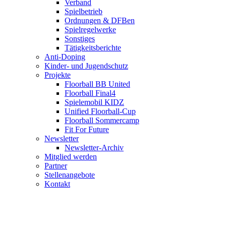
Verband
Spielbetrieb
Ordnungen & DFBen
Spielregelwerke
Sonstiges
Tätigkeitsberichte
Anti-Doping
Kinder- und Jugendschutz
Projekte
Floorball BB United
Floorball Final4
Spielemobil KIDZ
Unified Floorball-Cup
Floorball Sommercamp
Fit For Future
Newsletter
Newsletter-Archiv
Mitglied werden
Partner
Stellenangebote
Kontakt