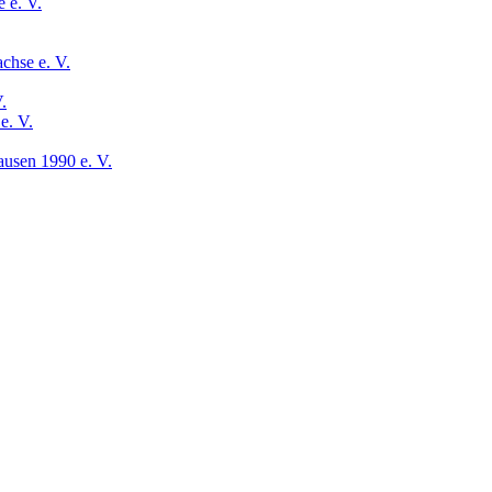
 e. V.
chse e. V.
.
e. V.
usen 1990 e. V.