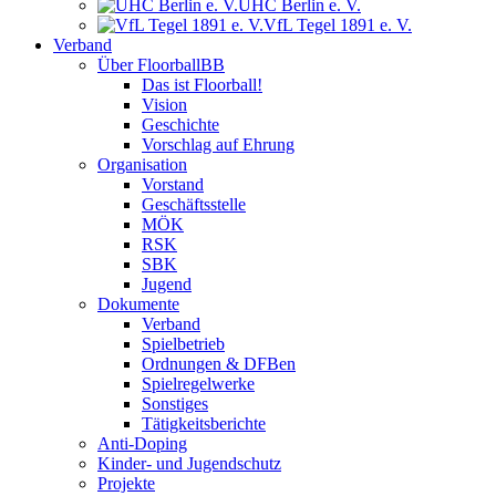
UHC Berlin e. V.
VfL Tegel 1891 e. V.
Verband
Über FloorballBB
Das ist Floorball!
Vision
Geschichte
Vorschlag auf Ehrung
Organisation
Vorstand
Geschäftsstelle
MÖK
RSK
SBK
Jugend
Dokumente
Verband
Spielbetrieb
Ordnungen & DFBen
Spielregelwerke
Sonstiges
Tätigkeitsberichte
Anti-Doping
Kinder- und Jugendschutz
Projekte