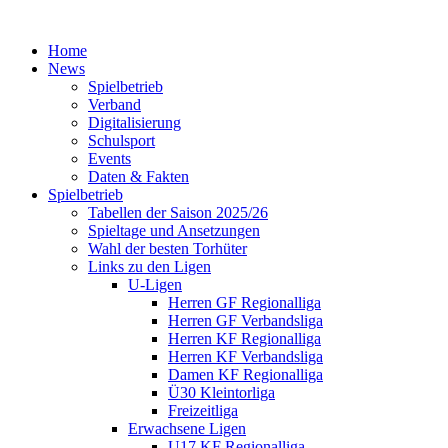
Home
News
Spielbetrieb
Verband
Digitalisierung
Schulsport
Events
Daten & Fakten
Spielbetrieb
Tabellen der Saison 2025/26
Spieltage und Ansetzungen
Wahl der besten Torhüter
Links zu den Ligen
U-Ligen
Herren GF Regionalliga
Herren GF Verbandsliga
Herren KF Regionalliga
Herren KF Verbandsliga
Damen KF Regionalliga
Ü30 Kleintorliga
Freizeitliga
Erwachsene Ligen
U17 KF Regionalliga