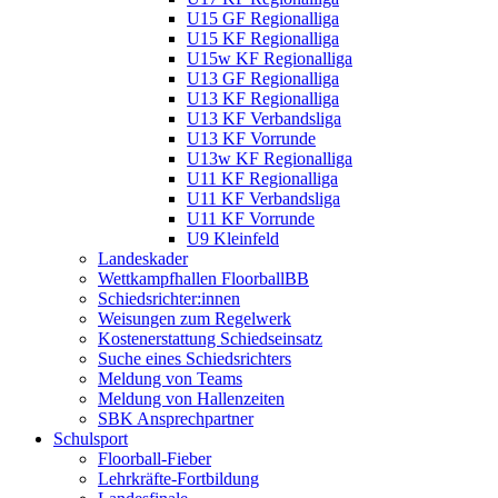
U15 GF Regionalliga
U15 KF Regionalliga
U15w KF Regionalliga
U13 GF Regionalliga
U13 KF Regionalliga
U13 KF Verbandsliga
U13 KF Vorrunde
U13w KF Regionalliga
U11 KF Regionalliga
U11 KF Verbandsliga
U11 KF Vorrunde
U9 Kleinfeld
Landeskader
Wettkampfhallen FloorballBB
Schiedsrichter:innen
Weisungen zum Regelwerk
Kostenerstattung Schiedseinsatz
Suche eines Schiedsrichters
Meldung von Teams
Meldung von Hallenzeiten
SBK Ansprechpartner
Schulsport
Floorball-Fieber
Lehrkräfte-Fortbildung