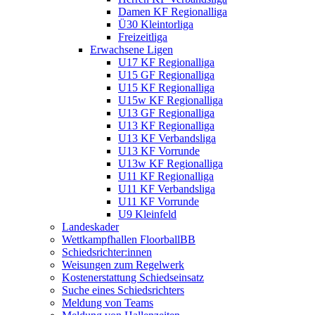
Damen KF Regionalliga
Ü30 Kleintorliga
Freizeitliga
Erwachsene Ligen
U17 KF Regionalliga
U15 GF Regionalliga
U15 KF Regionalliga
U15w KF Regionalliga
U13 GF Regionalliga
U13 KF Regionalliga
U13 KF Verbandsliga
U13 KF Vorrunde
U13w KF Regionalliga
U11 KF Regionalliga
U11 KF Verbandsliga
U11 KF Vorrunde
U9 Kleinfeld
Landeskader
Wettkampfhallen FloorballBB
Schiedsrichter:innen
Weisungen zum Regelwerk
Kostenerstattung Schiedseinsatz
Suche eines Schiedsrichters
Meldung von Teams