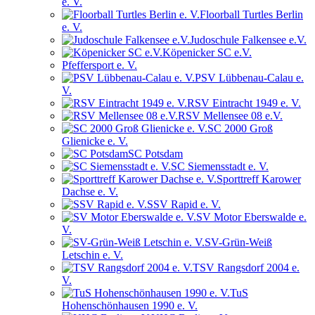
e. V.
Floorball Turtles Berlin
e. V.
Judoschule Falkensee e.V.
Köpenicker SC e.V.
Pfeffersport e. V.
PSV Lübbenau-Calau e.
V.
RSV Eintracht 1949 e. V.
RSV Mellensee 08 e.V.
SC 2000 Groß
Glienicke e. V.
SC Potsdam
SC Siemensstadt e. V.
Sporttreff Karower
Dachse e. V.
SSV Rapid e. V.
SV Motor Eberswalde e.
V.
SV-Grün-Weiß
Letschin e. V.
TSV Rangsdorf 2004 e.
V.
TuS
Hohenschönhausen 1990 e. V.