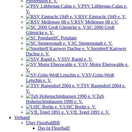
Pfeffersport e. V.
PSV Lübbenau-Calau e.
V.
RSV Eintracht 1949 e. V.
RSV Mellensee 08 e.V.
SC 2000 Groß
Glienicke e. V.
SC Potsdam
SC Siemensstadt e. V.
Sporttreff Karower
Dachse e. V.
SSV Rapid e. V.
SV Motor Eberswalde e.
V.
SV-Grün-Weiß
Letschin e. V.
TSV Rangsdorf 2004 e.
V.
TuS
Hohenschönhausen 1990 e. V.
UHC Berlin e. V.
VfL Tegel 1891 e. V.
Verband
Über FloorballBB
Das ist Floorball!