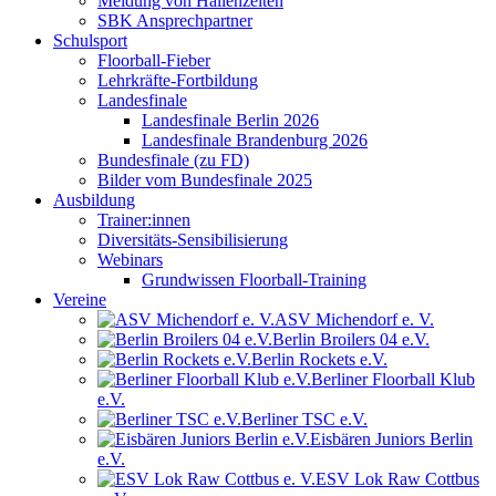
Meldung von Hallenzeiten
SBK Ansprechpartner
Schulsport
Floorball-Fieber
Lehrkräfte-Fortbildung
Landesfinale
Landesfinale Berlin 2026
Landesfinale Brandenburg 2026
Bundesfinale (zu FD)
Bilder vom Bundesfinale 2025
Ausbildung
Trainer:innen
Diversitäts-Sensibilisierung
Webinars
Grundwissen Floorball-Training
Vereine
ASV Michendorf e. V.
Berlin Broilers 04 e.V.
Berlin Rockets e.V.
Berliner Floorball Klub
e.V.
Berliner TSC e.V.
Eisbären Juniors Berlin
e.V.
ESV Lok Raw Cottbus