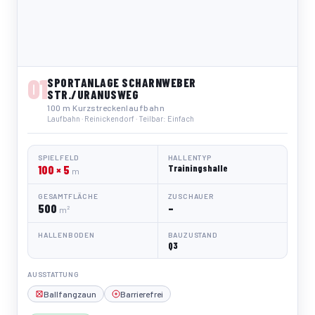
01
SPORTANLAGE SCHARNWEBER
STR./URANUSWEG
100 m Kurzstreckenlaufbahn
Laufbahn · Reinickendorf · Teilbar: Einfach
SPIELFELD
HALLENTYP
100 × 5
Trainingshalle
m
GESAMTFLÄCHE
ZUSCHAUER
500
–
m²
HALLENBODEN
BAUZUSTAND
Q3
AUSSTATTUNG
Ballfangzaun
Barrierefrei