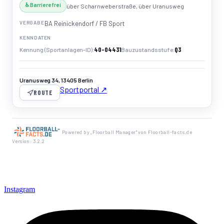
♿ Barrierefrei
über Scharnweberstraße, über Uranusweg
VERGABE
BA Reinickendorf / FB Sport
KENNDATEN
40-04431
Q3
Kennung (Sportanlagen-ID)
Bauzustandsstufe
Uranusweg 34, 13405 Berlin
Sportportal ↗
ROUTE
Powered by „Floorball Manager" von Floorball-facts.de
Version: 3.2.2
Instagram