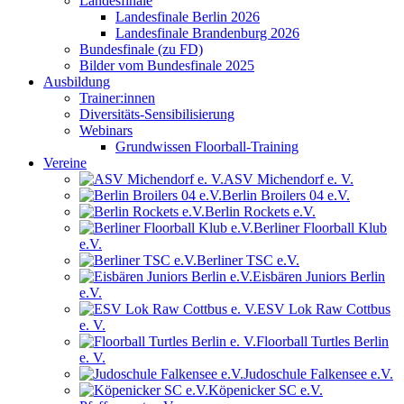
Landesfinale
Landesfinale Berlin 2026
Landesfinale Brandenburg 2026
Bundesfinale (zu FD)
Bilder vom Bundesfinale 2025
Ausbildung
Trainer:innen
Diversitäts-Sensibilisierung
Webinars
Grundwissen Floorball-Training
Vereine
ASV Michendorf e. V.
Berlin Broilers 04 e.V.
Berlin Rockets e.V.
Berliner Floorball Klub
e.V.
Berliner TSC e.V.
Eisbären Juniors Berlin
e.V.
ESV Lok Raw Cottbus
e. V.
Floorball Turtles Berlin
e. V.
Judoschule Falkensee e.V.
Köpenicker SC e.V.