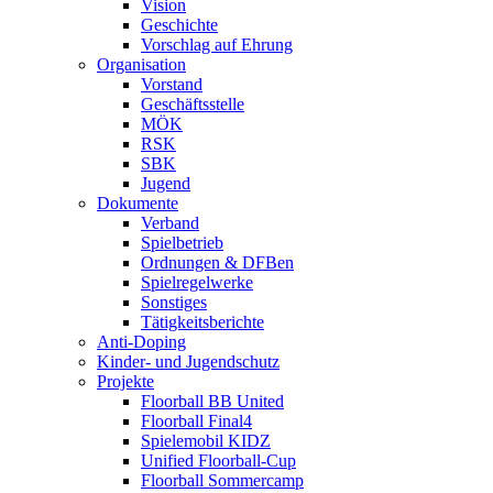
Vision
Geschichte
Vorschlag auf Ehrung
Organisation
Vorstand
Geschäftsstelle
MÖK
RSK
SBK
Jugend
Dokumente
Verband
Spielbetrieb
Ordnungen & DFBen
Spielregelwerke
Sonstiges
Tätigkeitsberichte
Anti-Doping
Kinder- und Jugendschutz
Projekte
Floorball BB United
Floorball Final4
Spielemobil KIDZ
Unified Floorball-Cup
Floorball Sommercamp